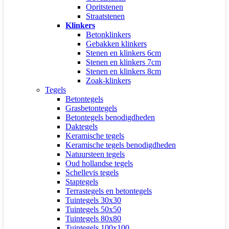
Opritstenen
Straatstenen
Klinkers
Betonklinkers
Gebakken klinkers
Stenen en klinkers 6cm
Stenen en klinkers 7cm
Stenen en klinkers 8cm
Zoak-klinkers
Tegels
Betontegels
Grasbetontegels
Betontegels benodigdheden
Daktegels
Keramische tegels
Keramische tegels benodigdheden
Natuursteen tegels
Oud hollandse tegels
Schellevis tegels
Staptegels
Terrastegels en betontegels
Tuintegels 30x30
Tuintegels 50x50
Tuintegels 80x80
Tuintegels 100x100