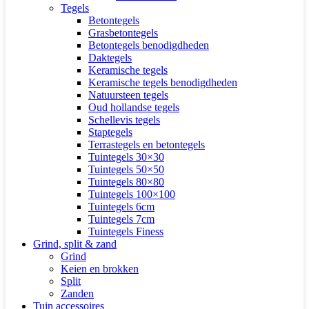
Tegels
Betontegels
Grasbetontegels
Betontegels benodigdheden
Daktegels
Keramische tegels
Keramische tegels benodigdheden
Natuursteen tegels
Oud hollandse tegels
Schellevis tegels
Staptegels
Terrastegels en betontegels
Tuintegels 30×30
Tuintegels 50×50
Tuintegels 80×80
Tuintegels 100×100
Tuintegels 6cm
Tuintegels 7cm
Tuintegels Finess
Grind, split & zand
Grind
Keien en brokken
Split
Zanden
Tuin accessoires