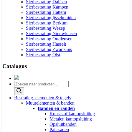
Sierbestrating Dalfsen
Sierbestrating Kampen
Sierbestrating Hattem
Sierbestrating Ijsselmuiden
Sierbestrating Berkum
Sierbestrating Wezep
Sierbestrating Nieuwleusen
Sierbestrating Oudleusen
Sierbestrating Hasselt
Sierbestrating Zwartsluis
Sierbestrating Olst
Catalogus
Producten
zoeken
Bestrating, elementen & tegels
Muurelementen & banden
Banden en randen
Kunststof kantopsluiting
Metalen kantopsluiting
Opsluitbanden
Palissaden