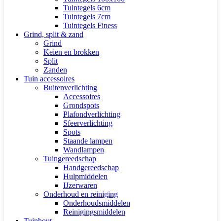
Tuintegels 6cm
Tuintegels 7cm
Tuintegels Finess
Grind, split & zand
Grind
Keien en brokken
Split
Zanden
Tuin accessoires
Buitenverlichting
Accessoires
Grondspots
Plafondverlichting
Sfeerverlichting
Spots
Staande lampen
Wandlampen
Tuingereedschap
Handgereedschap
Hulpmiddelen
IJzerwaren
Onderhoud en reiniging
Onderhoudsmiddelen
Reinigingsmiddelen
Tuinhout