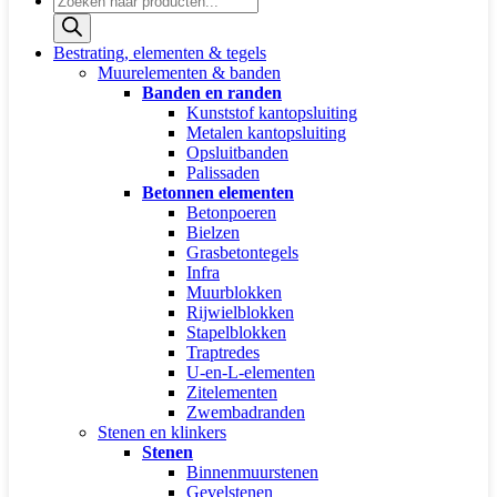
zoeken
Bestrating, elementen & tegels
Muurelementen & banden
Banden en randen
Kunststof kantopsluiting
Metalen kantopsluiting
Opsluitbanden
Palissaden
Betonnen elementen
Betonpoeren
Bielzen
Grasbetontegels
Infra
Muurblokken
Rijwielblokken
Stapelblokken
Traptredes
U-en-L-elementen
Zitelementen
Zwembadranden
Stenen en klinkers
Stenen
Binnenmuurstenen
Gevelstenen