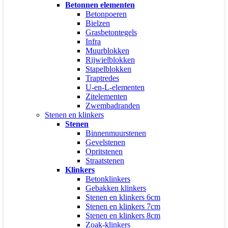
Betonnen elementen
Betonpoeren
Bielzen
Grasbetontegels
Infra
Muurblokken
Rijwielblokken
Stapelblokken
Traptredes
U-en-L-elementen
Zitelementen
Zwembadranden
Stenen en klinkers
Stenen
Binnenmuurstenen
Gevelstenen
Opritstenen
Straatstenen
Klinkers
Betonklinkers
Gebakken klinkers
Stenen en klinkers 6cm
Stenen en klinkers 7cm
Stenen en klinkers 8cm
Zoak-klinkers