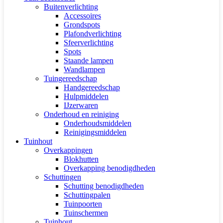
Buitenverlichting
Accessoires
Grondspots
Plafondverlichting
Sfeerverlichting
Spots
Staande lampen
Wandlampen
Tuingereedschap
Handgereedschap
Hulpmiddelen
IJzerwaren
Onderhoud en reiniging
Onderhoudsmiddelen
Reinigingsmiddelen
Tuinhout
Overkappingen
Blokhutten
Overkapping benodigdheden
Schuttingen
Schutting benodigdheden
Schuttingpalen
Tuinpoorten
Tuinschermen
Tuinhout