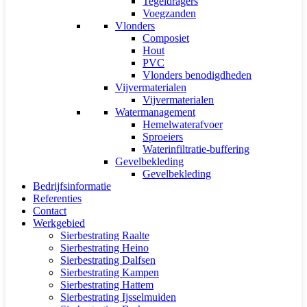
Tegeldragers
Voegzanden
Vlonders
Composiet
Hout
PVC
Vlonders benodigdheden
Vijvermaterialen
Vijvermaterialen
Watermanagement
Hemelwaterafvoer
Sproeiers
Waterinfiltratie-buffering
Gevelbekleding
Gevelbekleding
Bedrijfsinformatie
Referenties
Contact
Werkgebied
Sierbestrating Raalte
Sierbestrating Heino
Sierbestrating Dalfsen
Sierbestrating Kampen
Sierbestrating Hattem
Sierbestrating Ijsselmuiden