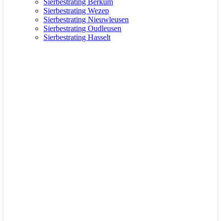
Sierbestrating Berkum
Sierbestrating Wezep
Sierbestrating Nieuwleusen
Sierbestrating Oudleusen
Sierbestrating Hasselt