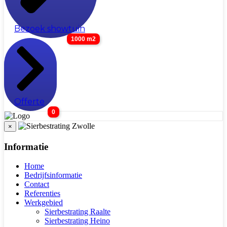
Bezoek showtuin
1000 m2
Offerte
0
×
Informatie
Home
Bedrijfsinformatie
Contact
Referenties
Werkgebied
Sierbestrating Raalte
Sierbestrating Heino