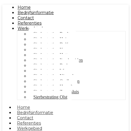
Home
Bedrijfsinformatie
Contact
Referenties
Werkgebied
Sierbestrating Raalte
Sierbestrating Heino
Sierbestrating Dalfsen
Sierbestrating Kampen
Sierbestrating Hattem
Sierbestrating Ijsselmuiden
Sierbestrating Berkum
Sierbestrating Wezep
Sierbestrating Nieuwleusen
Sierbestrating Oudleusen
Sierbestrating Hasselt
Sierbestrating Zwartsluis
Sierbestrating Olst
Home
Bedrijfsinformatie
Contact
Referenties
Werkgebied