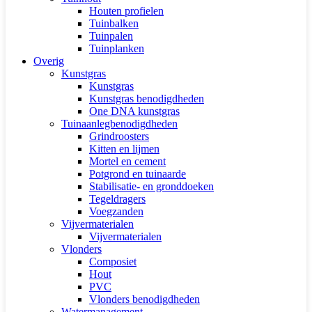
Houten profielen
Tuinbalken
Tuinpalen
Tuinplanken
Overig
Kunstgras
Kunstgras
Kunstgras benodigdheden
One DNA kunstgras
Tuinaanlegbenodigdheden
Grindroosters
Kitten en lijmen
Mortel en cement
Potgrond en tuinaarde
Stabilisatie- en gronddoeken
Tegeldragers
Voegzanden
Vijvermaterialen
Vijvermaterialen
Vlonders
Composiet
Hout
PVC
Vlonders benodigdheden
Watermanagement