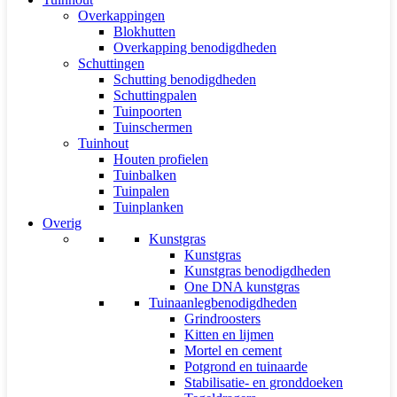
Overkappingen
Blokhutten
Overkapping benodigdheden
Schuttingen
Schutting benodigdheden
Schuttingpalen
Tuinpoorten
Tuinschermen
Tuinhout
Houten profielen
Tuinbalken
Tuinpalen
Tuinplanken
Overig
Kunstgras
Kunstgras
Kunstgras benodigdheden
One DNA kunstgras
Tuinaanlegbenodigdheden
Grindroosters
Kitten en lijmen
Mortel en cement
Potgrond en tuinaarde
Stabilisatie- en gronddoeken