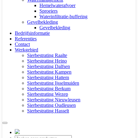
Hemelwaterafvoer
Sproeiers
Waterinfiltratie-buffering
Gevelbekleding
Gevelbekleding
Bedrijfsinformatie
Referenties
Contact
Werkgebied
Sierbestrating Raalte
Sierbestrating Heino
Sierbestrating Dalfsen
Sierbestrating Kampen
Sierbestrating Hattem
Sierbestrating Ijsselmuiden
Sierbestrating Berkum
Sierbestrating Wezep
Sierbestrating Nieuwleusen
Sierbestrating Oudleusen
Sierbestrating Hasselt
Producten