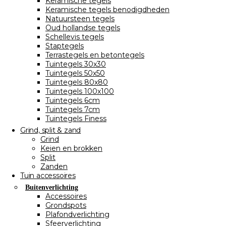
Keramische tegels
Keramische tegels benodigdheden
Natuursteen tegels
Oud hollandse tegels
Schellevis tegels
Staptegels
Terrastegels en betontegels
Tuintegels 30x30
Tuintegels 50x50
Tuintegels 80x80
Tuintegels 100x100
Tuintegels 6cm
Tuintegels 7cm
Tuintegels Finess
Grind, split & zand
Grind
Keien en brokken
Split
Zanden
Tuin accessoires
Buitenverlichting
Accessoires
Grondspots
Plafondverlichting
Sfeerverlichting