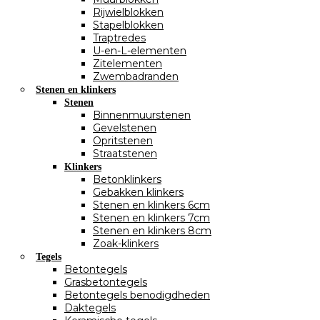
Rijwielblokken
Stapelblokken
Traptredes
U-en-L-elementen
Zitelementen
Zwembadranden
Stenen en klinkers
Stenen
Binnenmuurstenen
Gevelstenen
Opritstenen
Straatstenen
Klinkers
Betonklinkers
Gebakken klinkers
Stenen en klinkers 6cm
Stenen en klinkers 7cm
Stenen en klinkers 8cm
Zoak-klinkers
Tegels
Betontegels
Grasbetontegels
Betontegels benodigdheden
Daktegels