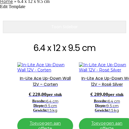
Home
»
6.4 x 12 x 9.5 cm
Edit Template
Toon Sidebar
6.4 x 12 x 9.5 cm
In-Lite Ace Up-Down Wall
In-Lite Ace Up-Down Wa
12V – Corten
12V – Rosé Silver
€
220,00
€
209,00
per stuk
per stuk
Breedte:
6.4 cm
Breedte:
6.4 cm
Diepte:
9.5 cm
Diepte:
9.5 cm
Gewicht:
1.5 kg
Gewicht:
1.5 kg
Toevoegen aan
Toevoegen aan
offerte
offerte