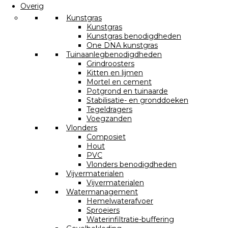
Overig
Kunstgras
Kunstgras
Kunstgras benodigdheden
One DNA kunstgras
Tuinaanlegbenodigdheden
Grindroosters
Kitten en lijmen
Mortel en cement
Potgrond en tuinaarde
Stabilisatie- en gronddoeken
Tegeldragers
Voegzanden
Vlonders
Composiet
Hout
PVC
Vlonders benodigdheden
Vijvermaterialen
Vijvermaterialen
Watermanagement
Hemelwaterafvoer
Sproeiers
Waterinfiltratie-buffering