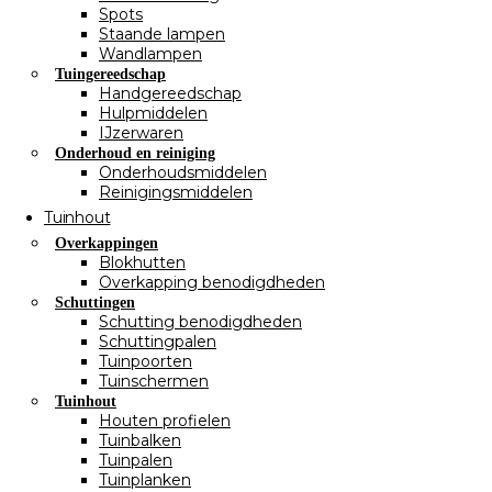
Spots
Staande lampen
Wandlampen
Tuingereedschap
Handgereedschap
Hulpmiddelen
IJzerwaren
Onderhoud en reiniging
Onderhoudsmiddelen
Reinigingsmiddelen
Tuinhout
Overkappingen
Blokhutten
Overkapping benodigdheden
Schuttingen
Schutting benodigdheden
Schuttingpalen
Tuinpoorten
Tuinschermen
Tuinhout
Houten profielen
Tuinbalken
Tuinpalen
Tuinplanken