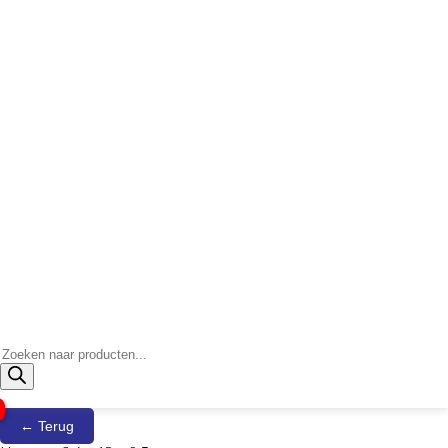
Producten
zoeken
← Terug