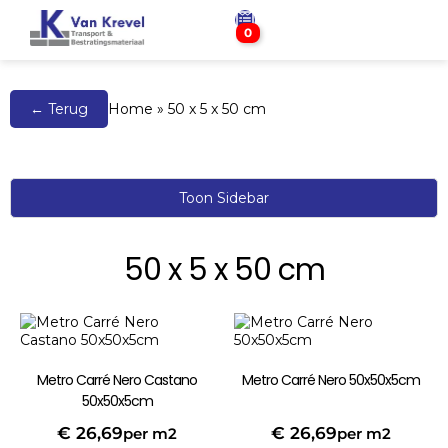
0
← Terug
Home
»
50 x 5 x 50 cm
Toon Sidebar
50 x 5 x 50 cm
Metro Carré Nero Castano
Metro Carré Nero 50x50x5cm
50x50x5cm
€
26,69
€
26,69
per m2
per m2