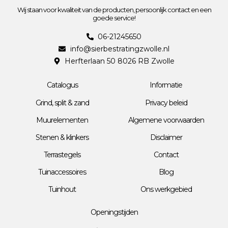
Wij staan voor kwaliteit van de producten, persoonlijk contact en een
goede service!
06-21245650
info@sierbestratingzwolle.nl
Herfterlaan 50 8026 RB Zwolle
Catalogus
Informatie
Grind, split & zand
Privacy beleid
Muurelementen
Algemene voorwaarden
Stenen & klinkers
Disclaimer
Terrastegels
Contact
Tuinaccessoires
Blog
Tuinhout
Ons werkgebied
Openingstijden