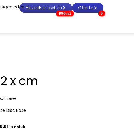
rkgebied
Bezoek showtuin
Offerte
1000 m2
0
n & tegels
Grind, split & zand
Tuin accessoires
Tuinho
.2 x cm
Lite Disc Base
9,01
per stuk