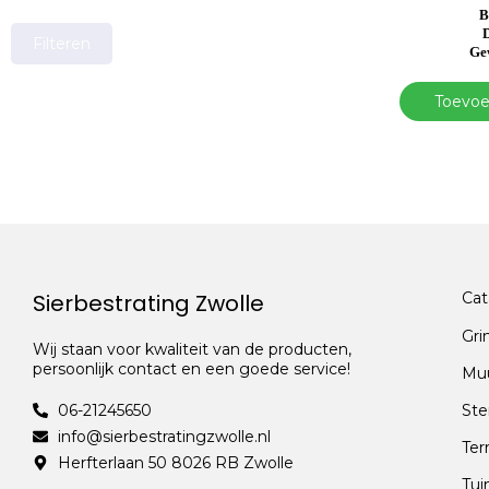
B
D
Filteren
Ge
Toevoe
Sierbestrating Zwolle
Cat
Gri
Wij staan voor kwaliteit van de producten,
persoonlijk contact en een goede service!
Mu
06-21245650
Ste
info@sierbestratingzwolle.nl
Ter
Herfterlaan 50 8026 RB Zwolle
Tui