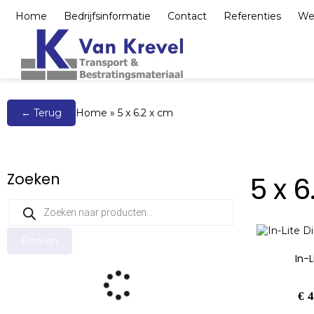
Home
Bedrijfsinformatie
Contact
Referenties
We
Bestrating, elemente
← Terug
Home
»
5 x 6.2 x cm
Zoeken
5 x 6
Filteren
In-
€
4