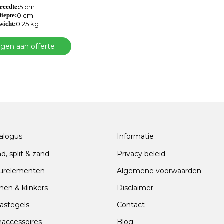
reedte:
5 cm
iepte:
0 cm
wicht:
0.25 kg
gen aan offerte
alogus
Informatie
nd, split & zand
Privacy beleid
urelementen
Algemene voorwaarden
nen & klinkers
Disclaimer
rastegels
Contact
naccessoires
Blog