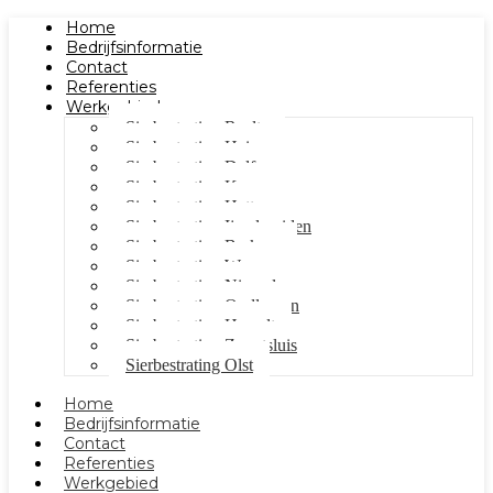
Home
Bedrijfsinformatie
Contact
Referenties
Werkgebied
Sierbestrating Raalte
Sierbestrating Heino
Sierbestrating Dalfsen
Sierbestrating Kampen
Sierbestrating Hattem
Sierbestrating Ijsselmuiden
Sierbestrating Berkum
Sierbestrating Wezep
Sierbestrating Nieuwleusen
Sierbestrating Oudleusen
Sierbestrating Hasselt
Sierbestrating Zwartsluis
Sierbestrating Olst
Home
Bedrijfsinformatie
Contact
Referenties
Werkgebied