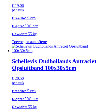
€
19,06
per stuk
5 cm
Breedte:
100 cm
Diepte:
33 kg
Gewicht:
Toevoegen aan offerte
Schellevis Oudhollands Antraciet
Opsluitband 100x30x5cm
€
20,50
per stuk
5 cm
Breedte:
100 cm
Diepte:
33 kg
Gewicht: