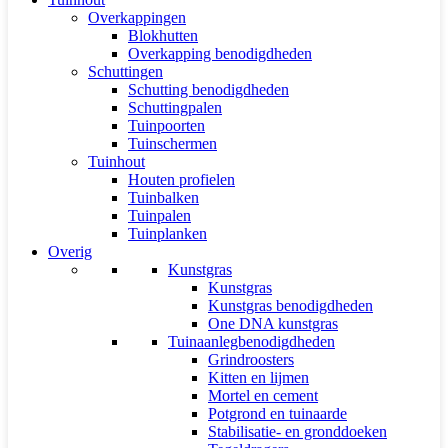
Overkappingen
Blokhutten
Overkapping benodigdheden
Schuttingen
Schutting benodigdheden
Schuttingpalen
Tuinpoorten
Tuinschermen
Tuinhout
Houten profielen
Tuinbalken
Tuinpalen
Tuinplanken
Overig
Kunstgras
Kunstgras
Kunstgras benodigdheden
One DNA kunstgras
Tuinaanlegbenodigdheden
Grindroosters
Kitten en lijmen
Mortel en cement
Potgrond en tuinaarde
Stabilisatie- en gronddoeken