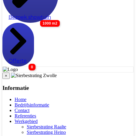
Bezoek showtuin
1000 m2
Offerte
0
×
Informatie
Home
Bedrijfsinformatie
Contact
Referenties
Werkgebied
Sierbestrating Raalte
Sierbestrating Heino