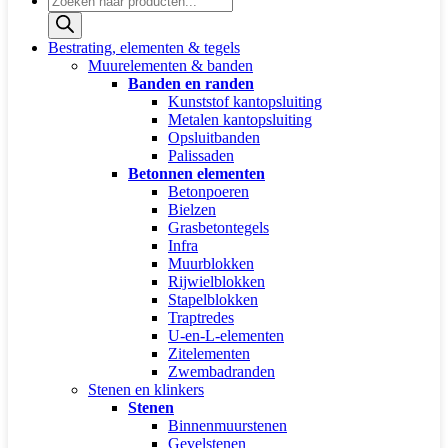
zoeken
Bestrating, elementen & tegels
Muurelementen & banden
Banden en randen
Kunststof kantopsluiting
Metalen kantopsluiting
Opsluitbanden
Palissaden
Betonnen elementen
Betonpoeren
Bielzen
Grasbetontegels
Infra
Muurblokken
Rijwielblokken
Stapelblokken
Traptredes
U-en-L-elementen
Zitelementen
Zwembadranden
Stenen en klinkers
Stenen
Binnenmuurstenen
Gevelstenen