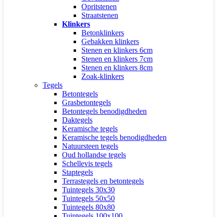
Opritstenen
Straatstenen
Klinkers
Betonklinkers
Gebakken klinkers
Stenen en klinkers 6cm
Stenen en klinkers 7cm
Stenen en klinkers 8cm
Zoak-klinkers
Tegels
Betontegels
Grasbetontegels
Betontegels benodigdheden
Daktegels
Keramische tegels
Keramische tegels benodigdheden
Natuursteen tegels
Oud hollandse tegels
Schellevis tegels
Staptegels
Terrastegels en betontegels
Tuintegels 30x30
Tuintegels 50x50
Tuintegels 80x80
Tuintegels 100x100