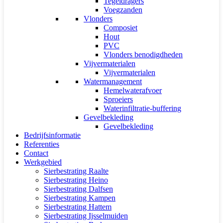
Tegeldragers
Voegzanden
Vlonders
Composiet
Hout
PVC
Vlonders benodigdheden
Vijvermaterialen
Vijvermaterialen
Watermanagement
Hemelwaterafvoer
Sproeiers
Waterinfiltratie-buffering
Gevelbekleding
Gevelbekleding
Bedrijfsinformatie
Referenties
Contact
Werkgebied
Sierbestrating Raalte
Sierbestrating Heino
Sierbestrating Dalfsen
Sierbestrating Kampen
Sierbestrating Hattem
Sierbestrating Ijsselmuiden