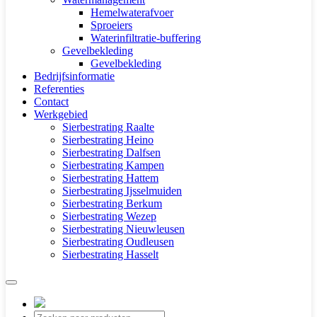
Hemelwaterafvoer
Sproeiers
Waterinfiltratie-buffering
Gevelbekleding
Gevelbekleding
Bedrijfsinformatie
Referenties
Contact
Werkgebied
Sierbestrating Raalte
Sierbestrating Heino
Sierbestrating Dalfsen
Sierbestrating Kampen
Sierbestrating Hattem
Sierbestrating Ijsselmuiden
Sierbestrating Berkum
Sierbestrating Wezep
Sierbestrating Nieuwleusen
Sierbestrating Oudleusen
Sierbestrating Hasselt
Producten