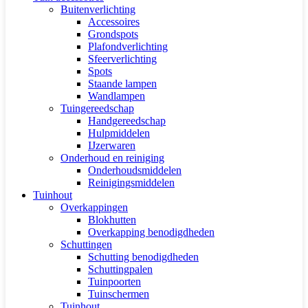
Buitenverlichting
Accessoires
Grondspots
Plafondverlichting
Sfeerverlichting
Spots
Staande lampen
Wandlampen
Tuingereedschap
Handgereedschap
Hulpmiddelen
IJzerwaren
Onderhoud en reiniging
Onderhoudsmiddelen
Reinigingsmiddelen
Tuinhout
Overkappingen
Blokhutten
Overkapping benodigdheden
Schuttingen
Schutting benodigdheden
Schuttingpalen
Tuinpoorten
Tuinschermen
Tuinhout