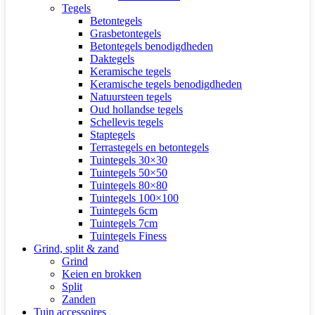
Tegels
Betontegels
Grasbetontegels
Betontegels benodigdheden
Daktegels
Keramische tegels
Keramische tegels benodigdheden
Natuursteen tegels
Oud hollandse tegels
Schellevis tegels
Staptegels
Terrastegels en betontegels
Tuintegels 30×30
Tuintegels 50×50
Tuintegels 80×80
Tuintegels 100×100
Tuintegels 6cm
Tuintegels 7cm
Tuintegels Finess
Grind, split & zand
Grind
Keien en brokken
Split
Zanden
Tuin accessoires