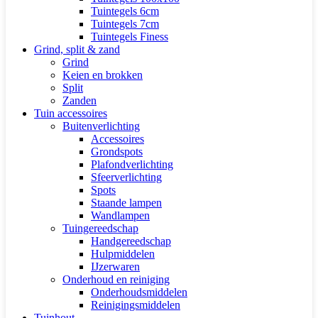
Tuintegels 6cm
Tuintegels 7cm
Tuintegels Finess
Grind, split & zand
Grind
Keien en brokken
Split
Zanden
Tuin accessoires
Buitenverlichting
Accessoires
Grondspots
Plafondverlichting
Sfeerverlichting
Spots
Staande lampen
Wandlampen
Tuingereedschap
Handgereedschap
Hulpmiddelen
IJzerwaren
Onderhoud en reiniging
Onderhoudsmiddelen
Reinigingsmiddelen
Tuinhout