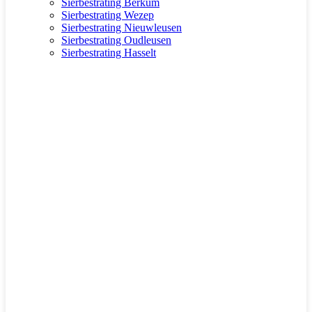
Sierbestrating Berkum
Sierbestrating Wezep
Sierbestrating Nieuwleusen
Sierbestrating Oudleusen
Sierbestrating Hasselt