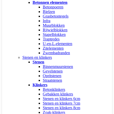
Betonnen elementen
Betonpoeren
Bielzen
Grasbetontegels
Infra
Muurblokken
Rijwielblokken
Stapelblokken
Traptredes
U-en-L-elementen
Zitelementen
Zwembadranden
Stenen en klinkers
Stenen
Binnenmuurstenen
Gevelstenen
Opritstenen
Straatstenen
Klinkers
Betonklinkers
Gebakken klinkers
Stenen en klinkers 6cm
Stenen en klinkers 7cm
Stenen en klinkers 8cm
Zoak-klinkers