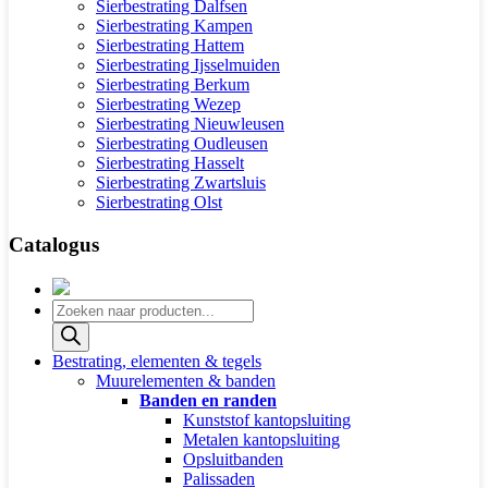
Sierbestrating Dalfsen
Sierbestrating Kampen
Sierbestrating Hattem
Sierbestrating Ijsselmuiden
Sierbestrating Berkum
Sierbestrating Wezep
Sierbestrating Nieuwleusen
Sierbestrating Oudleusen
Sierbestrating Hasselt
Sierbestrating Zwartsluis
Sierbestrating Olst
Catalogus
Producten
zoeken
Bestrating, elementen & tegels
Muurelementen & banden
Banden en randen
Kunststof kantopsluiting
Metalen kantopsluiting
Opsluitbanden
Palissaden