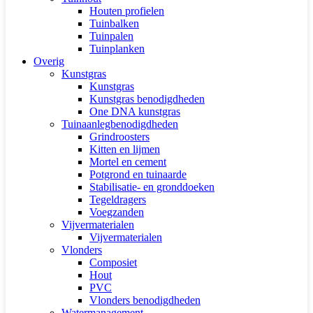
Houten profielen
Tuinbalken
Tuinpalen
Tuinplanken
Overig
Kunstgras
Kunstgras
Kunstgras benodigdheden
One DNA kunstgras
Tuinaanlegbenodigdheden
Grindroosters
Kitten en lijmen
Mortel en cement
Potgrond en tuinaarde
Stabilisatie- en gronddoeken
Tegeldragers
Voegzanden
Vijvermaterialen
Vijvermaterialen
Vlonders
Composiet
Hout
PVC
Vlonders benodigdheden
Watermanagement