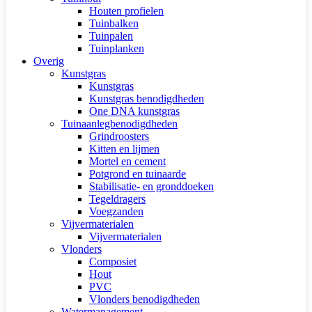
Houten profielen
Tuinbalken
Tuinpalen
Tuinplanken
Overig
Kunstgras
Kunstgras
Kunstgras benodigdheden
One DNA kunstgras
Tuinaanlegbenodigdheden
Grindroosters
Kitten en lijmen
Mortel en cement
Potgrond en tuinaarde
Stabilisatie- en gronddoeken
Tegeldragers
Voegzanden
Vijvermaterialen
Vijvermaterialen
Vlonders
Composiet
Hout
PVC
Vlonders benodigdheden
Watermanagement