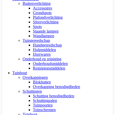
Buitenverlichting
Accessoires
Grondspots
Plafondverlichting
Sfeerverlichting
Spots
Staande lampen
Wandlampen
Tuingereedschap
Handgereedschap
Hulpmiddelen
IJzerwaren
Onderhoud en reiniging
Onderhoudsmiddelen
Reinigingsmiddelen
Tuinhout
Overkappingen
Blokhutten
Overkapping benodigdheden
Schuttingen
Schutting benodigdheden
Schuttingpalen
Tuinpoorten
Tuinschermen
Tuinhout