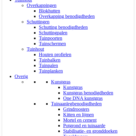
Overkappingen
Blokhutten
Overkapping benodigdheden
Schuttingen
Schutting benodigdheden
Schuttingpalen
Tuinpoorten
Tuinschermen
Tuinhout
Houten profielen
Tuinbalken
Tuinpalen
Tuinplanken
Overig
Kunstgras
Kunstgras
Kunstgras benodigdheden
One DNA kunstgras
Tuinaanlegbenodigdheden
Grindroosters
Kitten en lijmen
Mortel en cement
Potgrond en tuinaarde
Stabilisatie- en gronddoeken