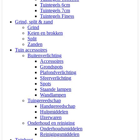
Tuintegels 6cm
Tuintegels 7cm
Tuintegels Finess
Grind, split & zand
Grind
Keien en brokken
Split
Zanden
Tuin accessoires
Buitenverlichting
Accessoires
Grondspots
Plafondverlichting
Sfeerverlichting
Spots
Staande lampen
Wandlampen
Tuingereedschap
Handgereedschap
Hulpmiddelen
IJzerwaren
Onderhoud en reiniging
Onderhoudsmiddelen
Reinigingsmiddelen
Tuinhout