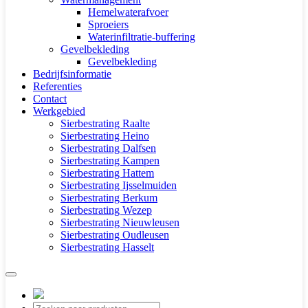
Hemelwaterafvoer
Sproeiers
Waterinfiltratie-buffering
Gevelbekleding
Gevelbekleding
Bedrijfsinformatie
Referenties
Contact
Werkgebied
Sierbestrating Raalte
Sierbestrating Heino
Sierbestrating Dalfsen
Sierbestrating Kampen
Sierbestrating Hattem
Sierbestrating Ijsselmuiden
Sierbestrating Berkum
Sierbestrating Wezep
Sierbestrating Nieuwleusen
Sierbestrating Oudleusen
Sierbestrating Hasselt
Producten