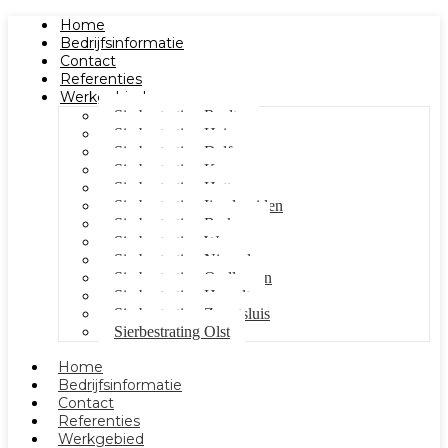
Home
Bedrijfsinformatie
Contact
Referenties
Werkgebied
Sierbestrating Raalte
Sierbestrating Heino
Sierbestrating Dalfsen
Sierbestrating Kampen
Sierbestrating Hattem
Sierbestrating Ijsselmuiden
Sierbestrating Berkum
Sierbestrating Wezep
Sierbestrating Nieuwleusen
Sierbestrating Oudleusen
Sierbestrating Hasselt
Sierbestrating Zwartsluis
Sierbestrating Olst
Home
Bedrijfsinformatie
Contact
Referenties
Werkgebied