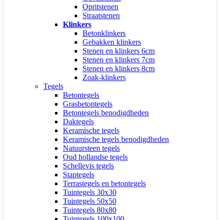
Opritstenen
Straatstenen
Klinkers
Betonklinkers
Gebakken klinkers
Stenen en klinkers 6cm
Stenen en klinkers 7cm
Stenen en klinkers 8cm
Zoak-klinkers
Tegels
Betontegels
Grasbetontegels
Betontegels benodigdheden
Daktegels
Keramische tegels
Keramische tegels benodigdheden
Natuursteen tegels
Oud hollandse tegels
Schellevis tegels
Staptegels
Terrastegels en betontegels
Tuintegels 30x30
Tuintegels 50x50
Tuintegels 80x80
Tuintegels 100x100