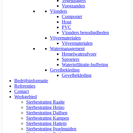
Tegeldragers
Voegzanden
Vlonders
Composiet
Hout
PVC
Vlonders benodigdheden
Vijvermaterialen
Vijvermaterialen
Watermanagement
Hemelwaterafvoer
Sproeiers
Waterinfiltratie-buffering
Gevelbekleding
Gevelbekleding
Bedrijfsinformatie
Referenties
Contact
Werkgebied
Sierbestrating Raalte
Sierbestrating Heino
Sierbestrating Dalfsen
Sierbestrating Kampen
Sierbestrating Hattem
Sierbestrating Ijsselmuiden