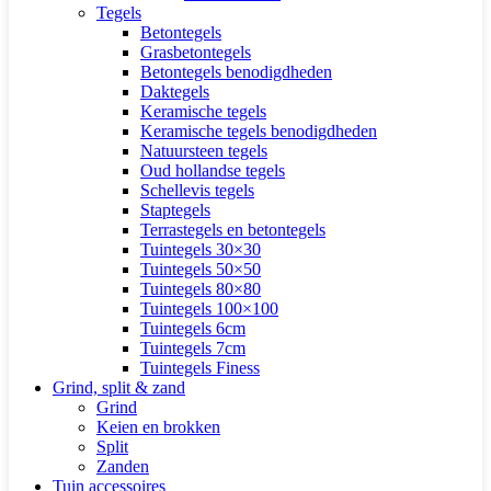
Tegels
Betontegels
Grasbetontegels
Betontegels benodigdheden
Daktegels
Keramische tegels
Keramische tegels benodigdheden
Natuursteen tegels
Oud hollandse tegels
Schellevis tegels
Staptegels
Terrastegels en betontegels
Tuintegels 30×30
Tuintegels 50×50
Tuintegels 80×80
Tuintegels 100×100
Tuintegels 6cm
Tuintegels 7cm
Tuintegels Finess
Grind, split & zand
Grind
Keien en brokken
Split
Zanden
Tuin accessoires