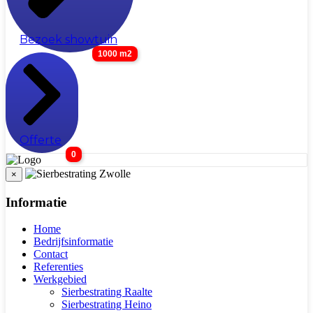
Bezoek showtuin
1000 m2
Offerte
0
×
Informatie
Home
Bedrijfsinformatie
Contact
Referenties
Werkgebied
Sierbestrating Raalte
Sierbestrating Heino