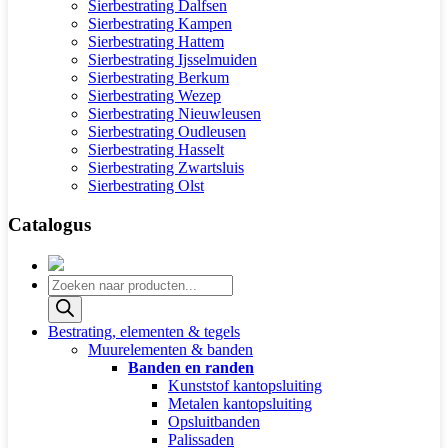
Sierbestrating Dalfsen
Sierbestrating Kampen
Sierbestrating Hattem
Sierbestrating Ijsselmuiden
Sierbestrating Berkum
Sierbestrating Wezep
Sierbestrating Nieuwleusen
Sierbestrating Oudleusen
Sierbestrating Hasselt
Sierbestrating Zwartsluis
Sierbestrating Olst
Catalogus
Producten
zoeken
Bestrating, elementen & tegels
Muurelementen & banden
Banden en randen
Kunststof kantopsluiting
Metalen kantopsluiting
Opsluitbanden
Palissaden