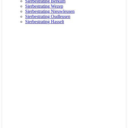
Sierbestrating Berkum
Sierbestrating Wezep
Sierbestrating Nieuwleusen
Sierbestrating Oudleusen
Sierbestrating Hasselt