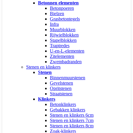
Betonnen elementen
Betonpoeren
Bielzen
Grasbetontegels
Infra
Muurblokken
Rijwielblokken
Stapelblokken
Traptredes
U-en-L-elementen
Zitelementen
Zwembadranden
Stenen en klinkers
Stenen
Binnenmuurstenen
Gevelstenen
Opritstenen
Straatstenen
Klinkers
Betonklinkers
Gebakken klinkers
Stenen en klinkers 6cm
Stenen en klinkers 7cm
Stenen en klinkers 8cm
Zoak-klinkers