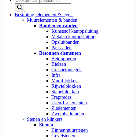
zoeken
Bestrating, elementen & tegels
Muurelementen & banden
Banden en randen
Kunststof kantopsluiting
Metalen kantopsluiting
Opsluitbanden
Palissaden
Betonnen elementen
Betonpoeren
Bielzen
Grasbetontegels
Infra
Muurblokken
Rijwielblokken
Stapelblokken
Traptredes
U-en-L-elementen
Zitelementen
Zwembadranden
Stenen en klinkers
Stenen
Binnenmuurstenen
Gevelstenen