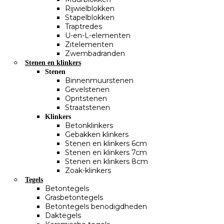
Rijwielblokken
Stapelblokken
Traptredes
U-en-L-elementen
Zitelementen
Zwembadranden
Stenen en klinkers
Stenen
Binnenmuurstenen
Gevelstenen
Opritstenen
Straatstenen
Klinkers
Betonklinkers
Gebakken klinkers
Stenen en klinkers 6cm
Stenen en klinkers 7cm
Stenen en klinkers 8cm
Zoak-klinkers
Tegels
Betontegels
Grasbetontegels
Betontegels benodigdheden
Daktegels