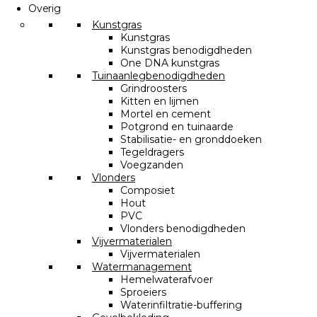
Overig
Kunstgras
Kunstgras
Kunstgras benodigdheden
One DNA kunstgras
Tuinaanlegbenodigdheden
Grindroosters
Kitten en lijmen
Mortel en cement
Potgrond en tuinaarde
Stabilisatie- en gronddoeken
Tegeldragers
Voegzanden
Vlonders
Composiet
Hout
PVC
Vlonders benodigdheden
Vijvermaterialen
Vijvermaterialen
Watermanagement
Hemelwaterafvoer
Sproeiers
Waterinfiltratie-buffering