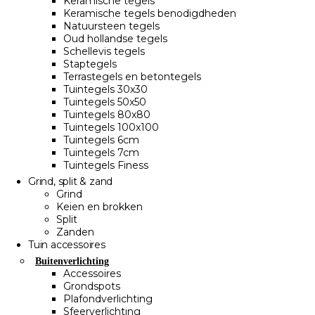
Keramische tegels
Keramische tegels benodigdheden
Natuursteen tegels
Oud hollandse tegels
Schellevis tegels
Staptegels
Terrastegels en betontegels
Tuintegels 30x30
Tuintegels 50x50
Tuintegels 80x80
Tuintegels 100x100
Tuintegels 6cm
Tuintegels 7cm
Tuintegels Finess
Grind, split & zand
Grind
Keien en brokken
Split
Zanden
Tuin accessoires
Buitenverlichting
Accessoires
Grondspots
Plafondverlichting
Sfeerverlichting