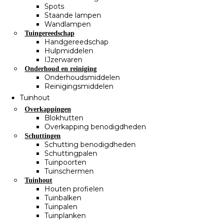
Spots
Staande lampen
Wandlampen
Tuingereedschap
Handgereedschap
Hulpmiddelen
IJzerwaren
Onderhoud en reiniging
Onderhoudsmiddelen
Reinigingsmiddelen
Tuinhout
Overkappingen
Blokhutten
Overkapping benodigdheden
Schuttingen
Schutting benodigdheden
Schuttingpalen
Tuinpoorten
Tuinschermen
Tuinhout
Houten profielen
Tuinbalken
Tuinpalen
Tuinplanken