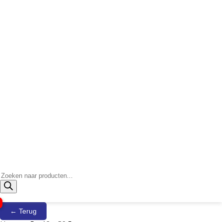
Producten
zoeken
← Terug