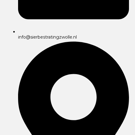
info@sierbestratingzwolle.nl