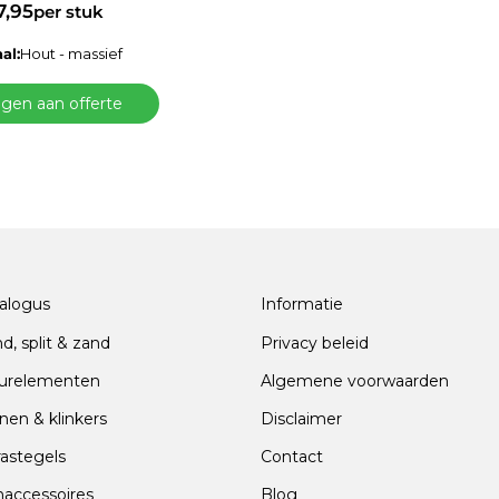
7,95
per stuk
al:
Hout - massief
gen aan offerte
alogus
Informatie
nd, split & zand
Privacy beleid
urelementen
Algemene voorwaarden
nen & klinkers
Disclaimer
rastegels
Contact
naccessoires
Blog