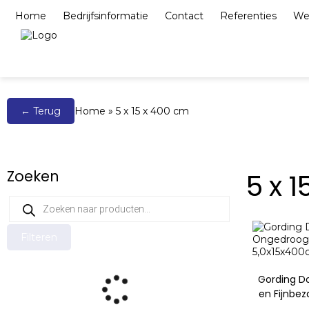
Home
Bedrijfsinformatie
Contact
Referenties
We
Bestrating, elementen & tegels
Grind, split
← Terug
Home
»
5 x 15 x 400 cm
Zoeken
5 x 
Filteren
Gording D
en Fijnbe