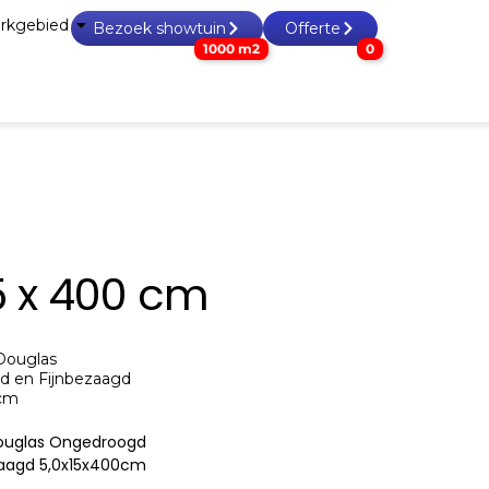
rkgebied
Bezoek showtuin
Offerte
1000 m2
0
 & zand
Tuin accessoires
Tuinhout
Overig
15 x 400 cm
ouglas Ongedroogd
zaagd 5,0x15x400cm