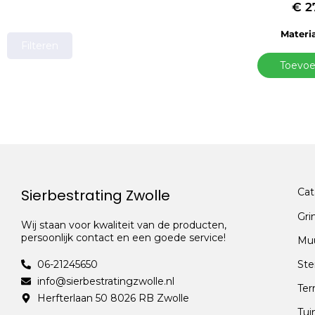
€
2
Materia
Filteren
Toevoe
Sierbestrating Zwolle
Cat
Gri
Wij staan voor kwaliteit van de producten,
persoonlijk contact en een goede service!
Mu
06-21245650
Ste
info@sierbestratingzwolle.nl
Ter
Herfterlaan 50 8026 RB Zwolle
Tui