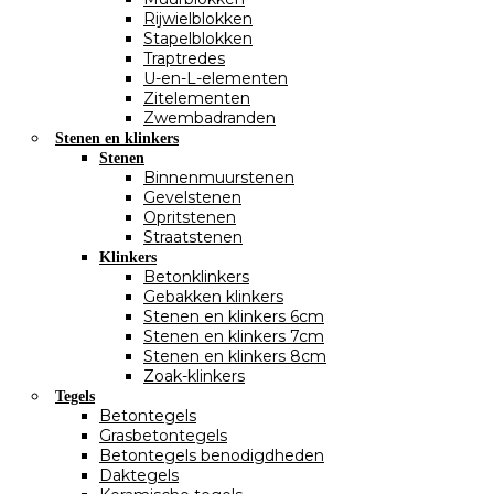
Rijwielblokken
Stapelblokken
Traptredes
U-en-L-elementen
Zitelementen
Zwembadranden
Stenen en klinkers
Stenen
Binnenmuurstenen
Gevelstenen
Opritstenen
Straatstenen
Klinkers
Betonklinkers
Gebakken klinkers
Stenen en klinkers 6cm
Stenen en klinkers 7cm
Stenen en klinkers 8cm
Zoak-klinkers
Tegels
Betontegels
Grasbetontegels
Betontegels benodigdheden
Daktegels