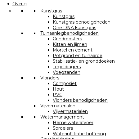
Overig
Kunstgras
Kunstgras
Kunstgras benodigdheden
One DNA kunstgras
Tuinaanlegbenodigdheden
Grindroosters
Kitten en lijmen
Mortel en cement
Potgrond en tuinaarde
Stabilisatie- en gronddoeken
Tegeldragers
Voegzanden
Vlonders
Composiet
Hout
PVC
Vlonders benodigdheden
Vijvermaterialen
Vijvermaterialen
Watermanagement
Hemelwaterafvoer
Sproeiers
Waterinfiltratie-buffering