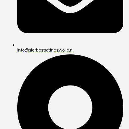
info@sierbestratingzwolle.nl