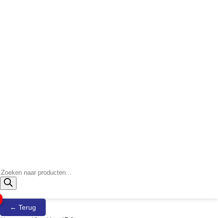
Producten
zoeken
← Terug