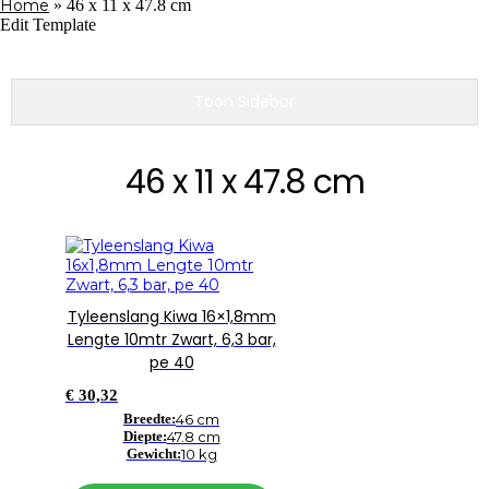
Home
»
46 x 11 x 47.8 cm
Edit Template
Toon Sidebar
46 x 11 x 47.8 cm
Tyleenslang Kiwa 16×1,8mm
Lengte 10mtr Zwart, 6,3 bar,
pe 40
€
30,32
Breedte:
46 cm
Diepte:
47.8 cm
Gewicht:
10 kg