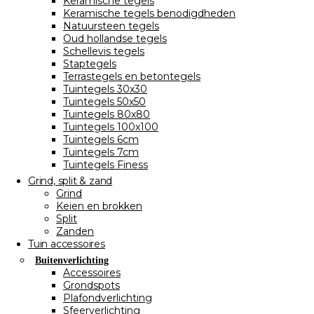
Keramische tegels
Keramische tegels benodigdheden
Natuursteen tegels
Oud hollandse tegels
Schellevis tegels
Staptegels
Terrastegels en betontegels
Tuintegels 30x30
Tuintegels 50x50
Tuintegels 80x80
Tuintegels 100x100
Tuintegels 6cm
Tuintegels 7cm
Tuintegels Finess
Grind, split & zand
Grind
Keien en brokken
Split
Zanden
Tuin accessoires
Buitenverlichting
Accessoires
Grondspots
Plafondverlichting
Sfeerverlichting