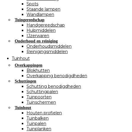
Spots
Staande lampen
Wandlampen
Tuingereedschap
Handgereedschap
Hulpmiddelen
IJzerwaren
Onderhoud en reiniging
Onderhoudsmiddelen
Reinigingsmiddelen
Tuinhout
Overkappingen
Blokhutten
Overkapping benodigdheden
Schuttingen
Schutting benodigdheden
Schuttingpalen
Tuinpoorten
Tuinschermen
Tuinhout
Houten profielen
Tuinbalken
Tuinpalen
Tuinplanken