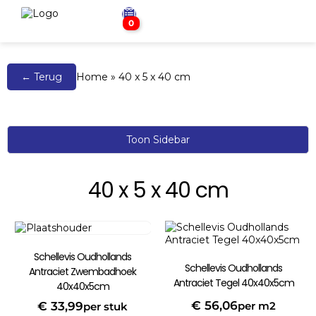
0
← Terug
Home
»
40 x 5 x 40 cm
Toon Sidebar
40 x 5 x 40 cm
Schellevis Oudhollands
Schellevis Oudhollands
Antraciet Zwembadhoek
Antraciet Tegel 40x40x5cm
40x40x5cm
€
56,06
per m2
€
33,99
per stuk