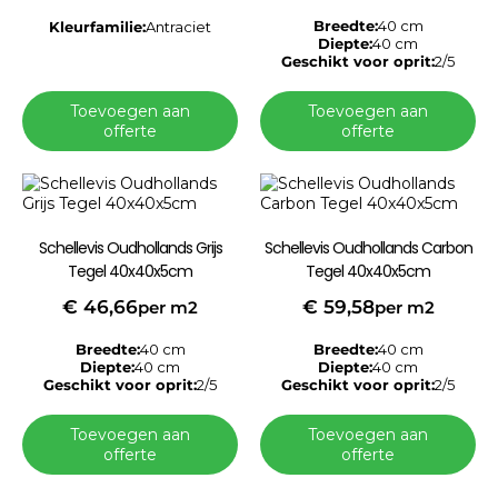
Breedte:
40 cm
Kleurfamilie:
Antraciet
Diepte:
40 cm
Geschikt voor oprit:
2/5
Toevoegen aan
Toevoegen aan
offerte
offerte
Schellevis Oudhollands Grijs
Schellevis Oudhollands Carbon
Tegel 40x40x5cm
Tegel 40x40x5cm
€
46,66
€
59,58
per m2
per m2
Breedte:
40 cm
Breedte:
40 cm
Diepte:
40 cm
Diepte:
40 cm
Geschikt voor oprit:
2/5
Geschikt voor oprit:
2/5
Toevoegen aan
Toevoegen aan
offerte
offerte