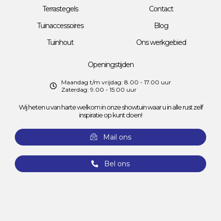
Terrastegels
Contact
Tuinaccessoires
Blog
Tuinhout
Ons werkgebied
Openingstijden
Maandag t/m vrijdag: 8.00 - 17.00 uur
Zaterdag: 9.00 - 15:00 uur
Wij heten u van harte welkom in onze showtuin waar u in alle rust zelf
inspiratie op kunt doen!
Mail ons
Bel ons