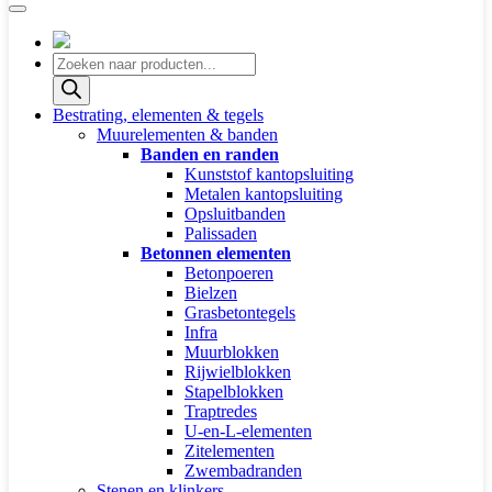
Producten
zoeken
Bestrating, elementen & tegels
Muurelementen & banden
Banden en randen
Kunststof kantopsluiting
Metalen kantopsluiting
Opsluitbanden
Palissaden
Betonnen elementen
Betonpoeren
Bielzen
Grasbetontegels
Infra
Muurblokken
Rijwielblokken
Stapelblokken
Traptredes
U-en-L-elementen
Zitelementen
Zwembadranden
Stenen en klinkers