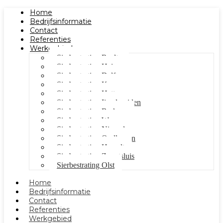
Home
Bedrijfsinformatie
Contact
Referenties
Werkgebied
Sierbestrating Raalte
Sierbestrating Heino
Sierbestrating Dalfsen
Sierbestrating Kampen
Sierbestrating Hattem
Sierbestrating Ijsselmuiden
Sierbestrating Berkum
Sierbestrating Wezep
Sierbestrating Nieuwleusen
Sierbestrating Oudleusen
Sierbestrating Hasselt
Sierbestrating Zwartsluis
Sierbestrating Olst
Home
Bedrijfsinformatie
Contact
Referenties
Werkgebied