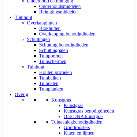
Onderhoud en reiniging
Onderhoudsmiddelen
Reinigingsmiddelen
Tuinhout
Overkappingen
Blokhutten
Overkapping benodigdheden
Schuttingen
Schutting benodigdheden
Schuttingpalen
Tuinpoorten
Tuinschermen
Tuinhout
Houten profielen
Tuinbalken
Tuinpalen
Tuinplanken
Overig
Kunstgras
Kunstgras
Kunstgras benodigdheden
One DNA kunstgras
Tuinaanlegbenodigdheden
Grindroosters
Kitten en lijmen