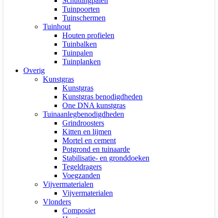
Schuttingpalen
Tuinpoorten
Tuinschermen
Tuinhout
Houten profielen
Tuinbalken
Tuinpalen
Tuinplanken
Overig
Kunstgras
Kunstgras
Kunstgras benodigdheden
One DNA kunstgras
Tuinaanlegbenodigdheden
Grindroosters
Kitten en lijmen
Mortel en cement
Potgrond en tuinaarde
Stabilisatie- en gronddoeken
Tegeldragers
Voegzanden
Vijvermaterialen
Vijvermaterialen
Vlonders
Composiet