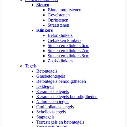
Stenen
Binnenmuurstenen
Gevelstenen
Opritstenen
Straatstenen
Klinkers
Betonklinkers
Gebakken klinkers
Stenen en klinkers 6cm
Stenen en klinkers 7cm
Stenen en klinkers 8cm
Zoak-klinkers
Tegels
Betontegels
Grasbetontegels
Betontegels benodigdheden
Daktegels
Keramische tegels
Keramische tegels benodigdheden
Natuursteen tegels
Oud hollandse tegels
Schellevis tegels
Staptegels
Terrastegels en betontegels