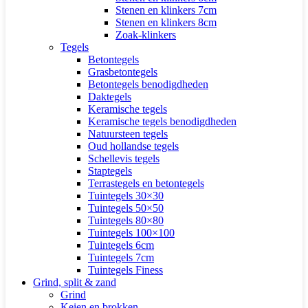
Stenen en klinkers 7cm
Stenen en klinkers 8cm
Zoak-klinkers
Tegels
Betontegels
Grasbetontegels
Betontegels benodigdheden
Daktegels
Keramische tegels
Keramische tegels benodigdheden
Natuursteen tegels
Oud hollandse tegels
Schellevis tegels
Staptegels
Terrastegels en betontegels
Tuintegels 30×30
Tuintegels 50×50
Tuintegels 80×80
Tuintegels 100×100
Tuintegels 6cm
Tuintegels 7cm
Tuintegels Finess
Grind, split & zand
Grind
Keien en brokken