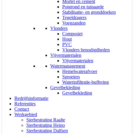
Mortel en cement
Potgrond en tuinaarde
Stabilisatie- en gronddoeken
Tegeldragers
Voegzanden
Vlonders
Composiet
Hout
PVC
Vlonders benodigdheden
Vijvermaterialen
Vijvermaterialen
Watermanagement
Hemelwaterafvoer
Sproeiers
Waterinfiltratie-buffering
Gevelbekleding
Gevelbekleding
Bedrijfsinformatie
Referenties
Contact
Werkgebied
Sierbestrating Raalte
Sierbestrating Heino
Sierbestrating Dalfsen