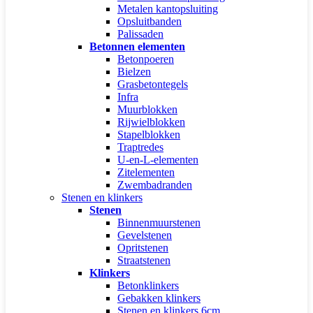
Metalen kantopsluiting
Opsluitbanden
Palissaden
Betonnen elementen
Betonpoeren
Bielzen
Grasbetontegels
Infra
Muurblokken
Rijwielblokken
Stapelblokken
Traptredes
U-en-L-elementen
Zitelementen
Zwembadranden
Stenen en klinkers
Stenen
Binnenmuurstenen
Gevelstenen
Opritstenen
Straatstenen
Klinkers
Betonklinkers
Gebakken klinkers
Stenen en klinkers 6cm