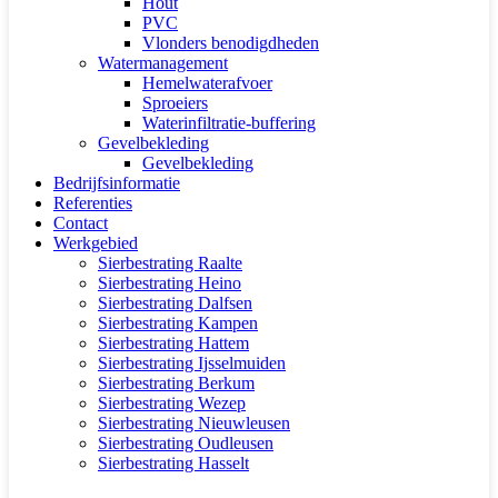
Hout
PVC
Vlonders benodigdheden
Watermanagement
Hemelwaterafvoer
Sproeiers
Waterinfiltratie-buffering
Gevelbekleding
Gevelbekleding
Bedrijfsinformatie
Referenties
Contact
Werkgebied
Sierbestrating Raalte
Sierbestrating Heino
Sierbestrating Dalfsen
Sierbestrating Kampen
Sierbestrating Hattem
Sierbestrating Ijsselmuiden
Sierbestrating Berkum
Sierbestrating Wezep
Sierbestrating Nieuwleusen
Sierbestrating Oudleusen
Sierbestrating Hasselt