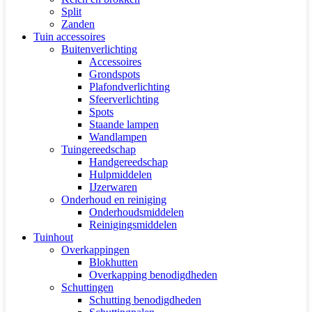
Split
Zanden
Tuin accessoires
Buitenverlichting
Accessoires
Grondspots
Plafondverlichting
Sfeerverlichting
Spots
Staande lampen
Wandlampen
Tuingereedschap
Handgereedschap
Hulpmiddelen
IJzerwaren
Onderhoud en reiniging
Onderhoudsmiddelen
Reinigingsmiddelen
Tuinhout
Overkappingen
Blokhutten
Overkapping benodigdheden
Schuttingen
Schutting benodigdheden