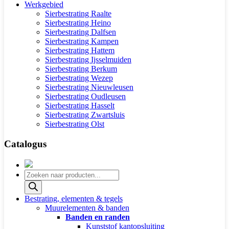
Werkgebied
Sierbestrating Raalte
Sierbestrating Heino
Sierbestrating Dalfsen
Sierbestrating Kampen
Sierbestrating Hattem
Sierbestrating Ijsselmuiden
Sierbestrating Berkum
Sierbestrating Wezep
Sierbestrating Nieuwleusen
Sierbestrating Oudleusen
Sierbestrating Hasselt
Sierbestrating Zwartsluis
Sierbestrating Olst
Catalogus
Producten
zoeken
Bestrating, elementen & tegels
Muurelementen & banden
Banden en randen
Kunststof kantopsluiting