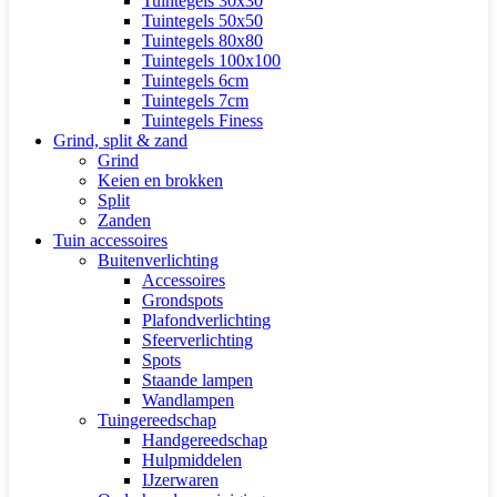
Tuintegels 30x30
Tuintegels 50x50
Tuintegels 80x80
Tuintegels 100x100
Tuintegels 6cm
Tuintegels 7cm
Tuintegels Finess
Grind, split & zand
Grind
Keien en brokken
Split
Zanden
Tuin accessoires
Buitenverlichting
Accessoires
Grondspots
Plafondverlichting
Sfeerverlichting
Spots
Staande lampen
Wandlampen
Tuingereedschap
Handgereedschap
Hulpmiddelen
IJzerwaren