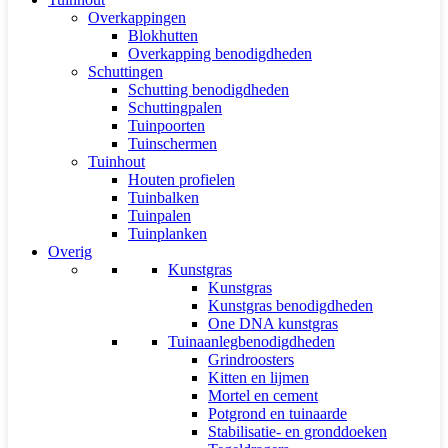
Overkappingen
Blokhutten
Overkapping benodigdheden
Schuttingen
Schutting benodigdheden
Schuttingpalen
Tuinpoorten
Tuinschermen
Tuinhout
Houten profielen
Tuinbalken
Tuinpalen
Tuinplanken
Overig
Kunstgras
Kunstgras
Kunstgras benodigdheden
One DNA kunstgras
Tuinaanlegbenodigdheden
Grindroosters
Kitten en lijmen
Mortel en cement
Potgrond en tuinaarde
Stabilisatie- en gronddoeken