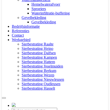
Hemelwaterafvoer
Sproeiers
Waterinfiltratie-buffering
Gevelbekleding
Gevelbekleding
Bedrijfsinformatie
Referenties
Contact
Werkgebied
Sierbestrating Raalte
Sierbestrating Heino
Sierbestrating Dalfsen
Sierbestrating Kampen
Sierbestrating Hattem
Sierbestrating Ijsselmuiden
Sierbestrating Berkum
Sierbestrating Wezep
Sierbestrating Nieuwleusen
Sierbestrating Oudleusen
Sierbestrating Hasselt
Producten