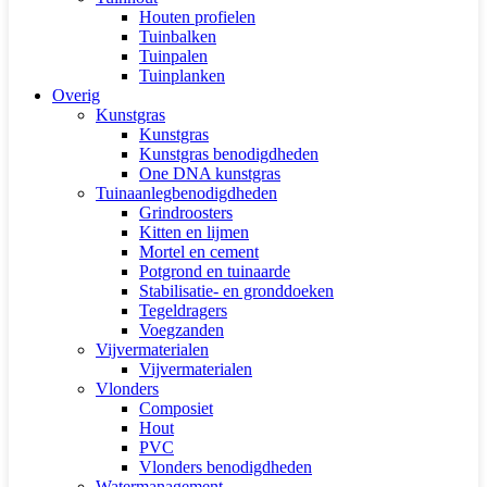
Houten profielen
Tuinbalken
Tuinpalen
Tuinplanken
Overig
Kunstgras
Kunstgras
Kunstgras benodigdheden
One DNA kunstgras
Tuinaanlegbenodigdheden
Grindroosters
Kitten en lijmen
Mortel en cement
Potgrond en tuinaarde
Stabilisatie- en gronddoeken
Tegeldragers
Voegzanden
Vijvermaterialen
Vijvermaterialen
Vlonders
Composiet
Hout
PVC
Vlonders benodigdheden
Watermanagement