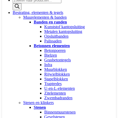
zoeken
Bestrating, elementen & tegels
Muurelementen & banden
Banden en randen
Kunststof kantopsluiting
Metalen kantopsluiting
Opsluitbanden
Palissaden
Betonnen elementen
Betonpoeren
Bielzen
Grasbetontegels
Infra
Muurblokken
Rijwielblokken
Stapelblokken
Traptredes
U-en-L-elementen
Zitelementen
Zwembadranden
Stenen en klinkers
Stenen
Binnenmuurstenen
Gevelstenen