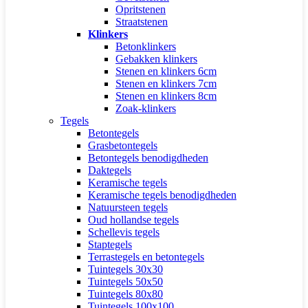
Opritstenen
Straatstenen
Klinkers
Betonklinkers
Gebakken klinkers
Stenen en klinkers 6cm
Stenen en klinkers 7cm
Stenen en klinkers 8cm
Zoak-klinkers
Tegels
Betontegels
Grasbetontegels
Betontegels benodigdheden
Daktegels
Keramische tegels
Keramische tegels benodigdheden
Natuursteen tegels
Oud hollandse tegels
Schellevis tegels
Staptegels
Terrastegels en betontegels
Tuintegels 30x30
Tuintegels 50x50
Tuintegels 80x80
Tuintegels 100x100