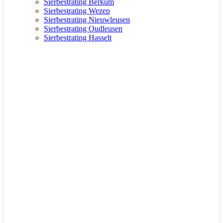
Sierbestrating Berkum
Sierbestrating Wezep
Sierbestrating Nieuwleusen
Sierbestrating Oudleusen
Sierbestrating Hasselt