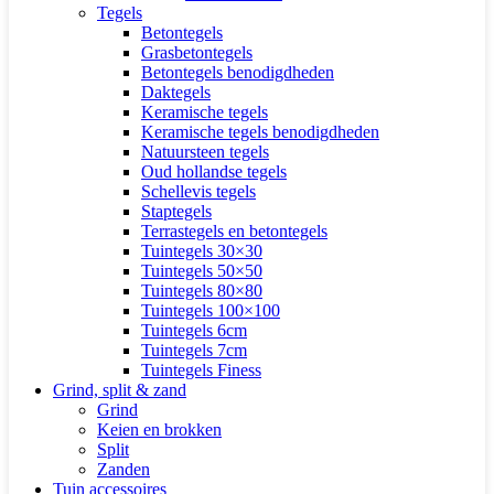
Tegels
Betontegels
Grasbetontegels
Betontegels benodigdheden
Daktegels
Keramische tegels
Keramische tegels benodigdheden
Natuursteen tegels
Oud hollandse tegels
Schellevis tegels
Staptegels
Terrastegels en betontegels
Tuintegels 30×30
Tuintegels 50×50
Tuintegels 80×80
Tuintegels 100×100
Tuintegels 6cm
Tuintegels 7cm
Tuintegels Finess
Grind, split & zand
Grind
Keien en brokken
Split
Zanden
Tuin accessoires