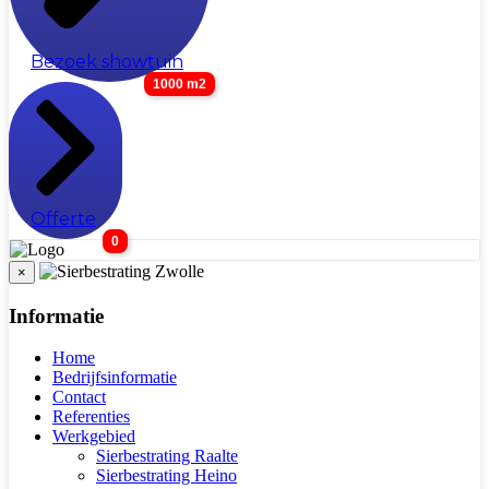
Bezoek showtuin
1000 m2
Offerte
0
×
Informatie
Home
Bedrijfsinformatie
Contact
Referenties
Werkgebied
Sierbestrating Raalte
Sierbestrating Heino