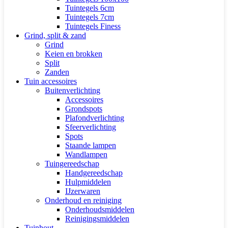
Tuintegels 6cm
Tuintegels 7cm
Tuintegels Finess
Grind, split & zand
Grind
Keien en brokken
Split
Zanden
Tuin accessoires
Buitenverlichting
Accessoires
Grondspots
Plafondverlichting
Sfeerverlichting
Spots
Staande lampen
Wandlampen
Tuingereedschap
Handgereedschap
Hulpmiddelen
IJzerwaren
Onderhoud en reiniging
Onderhoudsmiddelen
Reinigingsmiddelen
Tuinhout