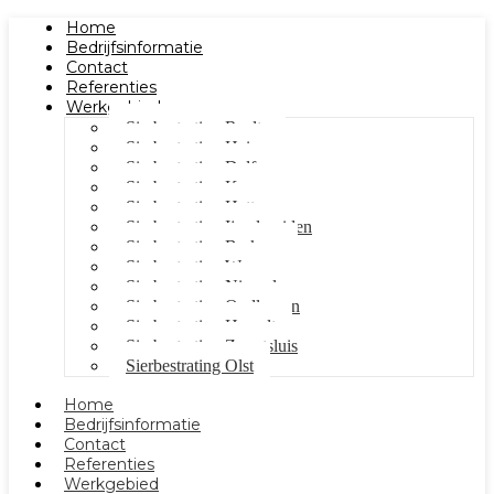
Home
Bedrijfsinformatie
Contact
Referenties
Werkgebied
Sierbestrating Raalte
Sierbestrating Heino
Sierbestrating Dalfsen
Sierbestrating Kampen
Sierbestrating Hattem
Sierbestrating Ijsselmuiden
Sierbestrating Berkum
Sierbestrating Wezep
Sierbestrating Nieuwleusen
Sierbestrating Oudleusen
Sierbestrating Hasselt
Sierbestrating Zwartsluis
Sierbestrating Olst
Home
Bedrijfsinformatie
Contact
Referenties
Werkgebied