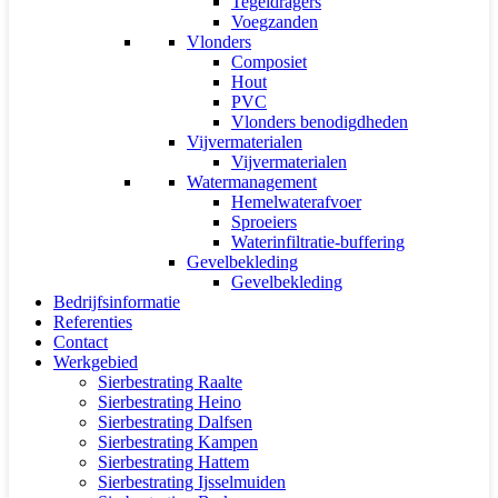
Tegeldragers
Voegzanden
Vlonders
Composiet
Hout
PVC
Vlonders benodigdheden
Vijvermaterialen
Vijvermaterialen
Watermanagement
Hemelwaterafvoer
Sproeiers
Waterinfiltratie-buffering
Gevelbekleding
Gevelbekleding
Bedrijfsinformatie
Referenties
Contact
Werkgebied
Sierbestrating Raalte
Sierbestrating Heino
Sierbestrating Dalfsen
Sierbestrating Kampen
Sierbestrating Hattem
Sierbestrating Ijsselmuiden