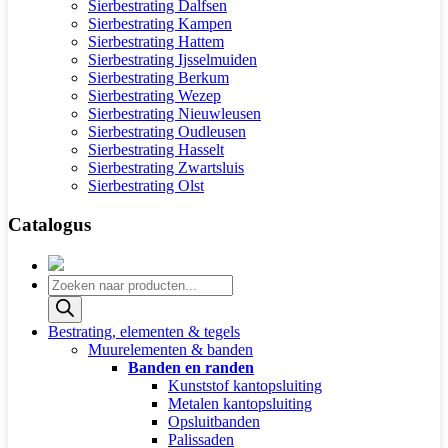
Sierbestrating Dalfsen
Sierbestrating Kampen
Sierbestrating Hattem
Sierbestrating Ijsselmuiden
Sierbestrating Berkum
Sierbestrating Wezep
Sierbestrating Nieuwleusen
Sierbestrating Oudleusen
Sierbestrating Hasselt
Sierbestrating Zwartsluis
Sierbestrating Olst
Catalogus
Producten
zoeken
Bestrating, elementen & tegels
Muurelementen & banden
Banden en randen
Kunststof kantopsluiting
Metalen kantopsluiting
Opsluitbanden
Palissaden