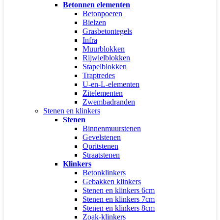
Betonnen elementen
Betonpoeren
Bielzen
Grasbetontegels
Infra
Muurblokken
Rijwielblokken
Stapelblokken
Traptredes
U-en-L-elementen
Zitelementen
Zwembadranden
Stenen en klinkers
Stenen
Binnenmuurstenen
Gevelstenen
Opritstenen
Straatstenen
Klinkers
Betonklinkers
Gebakken klinkers
Stenen en klinkers 6cm
Stenen en klinkers 7cm
Stenen en klinkers 8cm
Zoak-klinkers