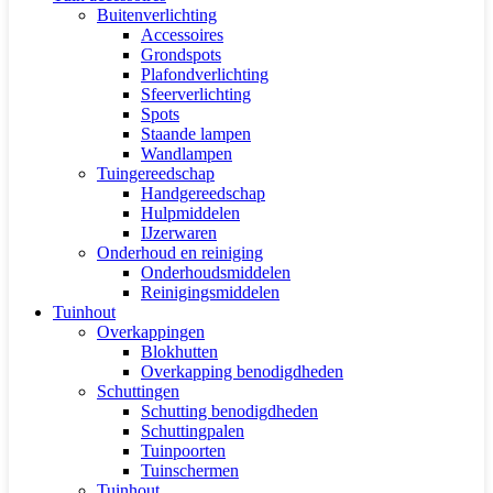
Buitenverlichting
Accessoires
Grondspots
Plafondverlichting
Sfeerverlichting
Spots
Staande lampen
Wandlampen
Tuingereedschap
Handgereedschap
Hulpmiddelen
IJzerwaren
Onderhoud en reiniging
Onderhoudsmiddelen
Reinigingsmiddelen
Tuinhout
Overkappingen
Blokhutten
Overkapping benodigdheden
Schuttingen
Schutting benodigdheden
Schuttingpalen
Tuinpoorten
Tuinschermen
Tuinhout