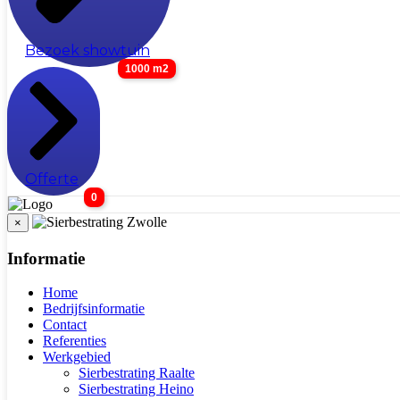
Bezoek showtuin
1000 m2
Offerte
0
×
Informatie
Home
Bedrijfsinformatie
Contact
Referenties
Werkgebied
Sierbestrating Raalte
Sierbestrating Heino