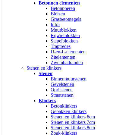
Betonnen elementen
Betonpoeren
Bielzen
Grasbetontegels
Infra
Muurblokken
Rijwielblokken
Stapelblokken
Traptredes
U-en-L-elementen
Zitelementen
Zwembadranden
Stenen en klinkers
Stenen
Binnenmuurstenen
Gevelstenen
Opritstenen
Straatstenen
Klinkers
Betonklinkers
Gebakken klinkers
Stenen en klinkers 6cm
Stenen en klinkers 7cm
Stenen en klinkers 8cm
Zoak-klinkers