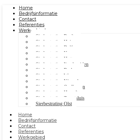
Home
Bedrijfsinformatie
Contact
Referenties
Werkgebied
Sierbestrating Raalte
Sierbestrating Heino
Sierbestrating Dalfsen
Sierbestrating Kampen
Sierbestrating Hattem
Sierbestrating Ijsselmuiden
Sierbestrating Berkum
Sierbestrating Wezep
Sierbestrating Nieuwleusen
Sierbestrating Oudleusen
Sierbestrating Hasselt
Sierbestrating Zwartsluis
Sierbestrating Olst
Home
Bedrijfsinformatie
Contact
Referenties
Werkgebied