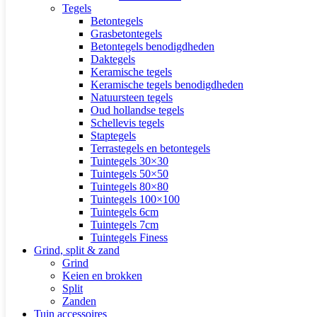
Tegels
Betontegels
Grasbetontegels
Betontegels benodigdheden
Daktegels
Keramische tegels
Keramische tegels benodigdheden
Natuursteen tegels
Oud hollandse tegels
Schellevis tegels
Staptegels
Terrastegels en betontegels
Tuintegels 30×30
Tuintegels 50×50
Tuintegels 80×80
Tuintegels 100×100
Tuintegels 6cm
Tuintegels 7cm
Tuintegels Finess
Grind, split & zand
Grind
Keien en brokken
Split
Zanden
Tuin accessoires