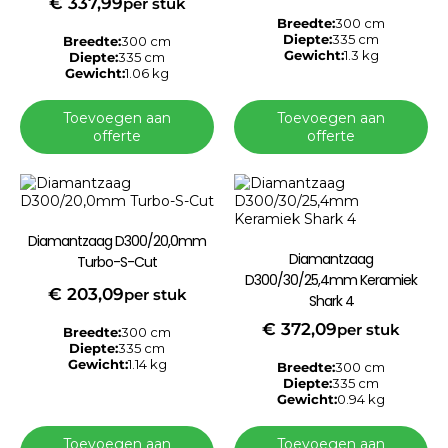
€
337,99
per stuk
Breedte:
300 cm
Diepte:
335 cm
Breedte:
300 cm
Gewicht:
1.3 kg
Diepte:
335 cm
Gewicht:
1.06 kg
Toevoegen aan
Toevoegen aan
offerte
offerte
Diamantzaag D300/20,0mm
Diamantzaag
Turbo-S-Cut
D300/30/25,4mm Keramiek
€
203,09
per stuk
Shark 4
€
372,09
per stuk
Breedte:
300 cm
Diepte:
335 cm
Gewicht:
1.14 kg
Breedte:
300 cm
Diepte:
335 cm
Gewicht:
0.94 kg
Toevoegen aan
Toevoegen aan