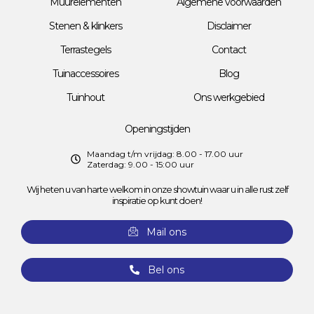
Muurelementen
Algemene voorwaarden
Stenen & klinkers
Disclaimer
Terrastegels
Contact
Tuinaccessoires
Blog
Tuinhout
Ons werkgebied
Openingstijden
Maandag t/m vrijdag: 8.00 - 17.00 uur
Zaterdag: 9.00 - 15:00 uur
Wij heten u van harte welkom in onze showtuin waar u in alle rust zelf
inspiratie op kunt doen!
Mail ons
Bel ons