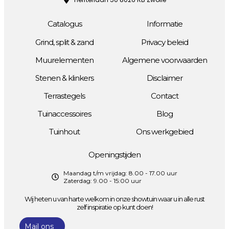
Catalogus
Informatie
Grind, split & zand
Privacy beleid
Muurelementen
Algemene voorwaarden
Stenen & klinkers
Disclaimer
Terrastegels
Contact
Tuinaccessoires
Blog
Tuinhout
Ons werkgebied
Openingstijden
Maandag t/m vrijdag: 8.00 - 17.00 uur
Zaterdag: 9.00 - 15:00 uur
Wij heten u van harte welkom in onze showtuin waar u in alle rust
zelf inspiratie op kunt doen!
Mail ons