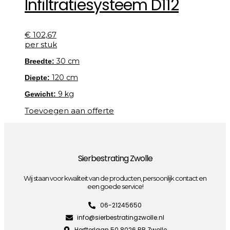
Infiltratiesysteem D112
€
102,67
per stuk
30 cm
Breedte:
120 cm
Diepte:
9 kg
Gewicht:
Toevoegen aan offerte
Sierbestrating Zwolle
Wij staan voor kwaliteit van de producten, persoonlijk contact en
een goede service!
06-21245650
info@sierbestratingzwolle.nl
Herfterlaan 50 8026 RB Zwolle