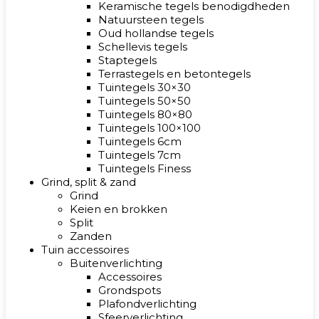
Keramische tegels benodigdheden
Natuursteen tegels
Oud hollandse tegels
Schellevis tegels
Staptegels
Terrastegels en betontegels
Tuintegels 30×30
Tuintegels 50×50
Tuintegels 80×80
Tuintegels 100×100
Tuintegels 6cm
Tuintegels 7cm
Tuintegels Finess
Grind, split & zand
Grind
Keien en brokken
Split
Zanden
Tuin accessoires
Buitenverlichting
Accessoires
Grondspots
Plafondverlichting
Sfeerverlichting