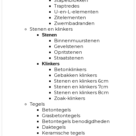
Stapelblokken
Traptredes
U-en-L-elementen
Zitelementen
Zwembadranden
Stenen en klinkers
Stenen
Binnenmuurstenen
Gevelstenen
Opritstenen
Straatstenen
Klinkers
Betonklinkers
Gebakken klinkers
Stenen en klinkers 6cm
Stenen en klinkers 7cm
Stenen en klinkers 8cm
Zoak-klinkers
Tegels
Betontegels
Grasbetontegels
Betontegels benodigdheden
Daktegels
Keramische tegels