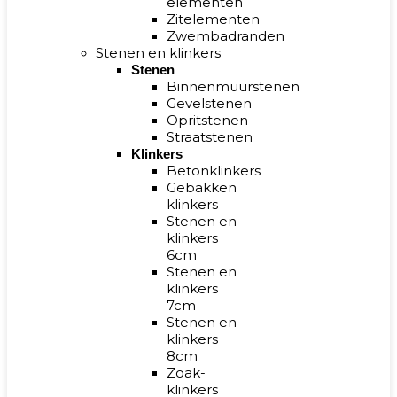
elementen
Zitelementen
Zwembadranden
Stenen en klinkers
Stenen
Binnenmuurstenen
Gevelstenen
Opritstenen
Straatstenen
Klinkers
Betonklinkers
Gebakken
klinkers
Stenen en
klinkers
6cm
Stenen en
klinkers
7cm
Stenen en
klinkers
8cm
Zoak-
klinkers