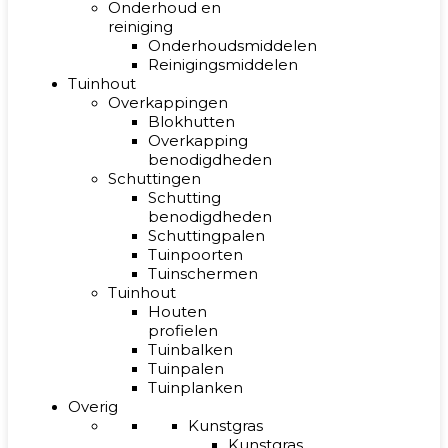
Onderhoud en
reiniging
Onderhoudsmiddelen
Reinigingsmiddelen
Tuinhout
Overkappingen
Blokhutten
Overkapping
benodigdheden
Schuttingen
Schutting
benodigdheden
Schuttingpalen
Tuinpoorten
Tuinschermen
Tuinhout
Houten
profielen
Tuinbalken
Tuinpalen
Tuinplanken
Overig
Kunstgras
Kunstgras