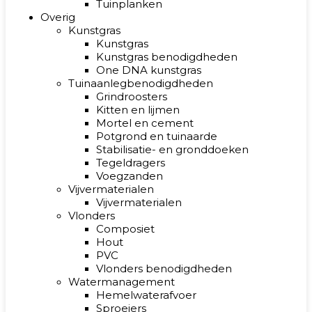
Tuinplanken
Overig
Kunstgras
Kunstgras
Kunstgras benodigdheden
One DNA kunstgras
Tuinaanlegbenodigdheden
Grindroosters
Kitten en lijmen
Mortel en cement
Potgrond en tuinaarde
Stabilisatie- en gronddoeken
Tegeldragers
Voegzanden
Vijvermaterialen
Vijvermaterialen
Vlonders
Composiet
Hout
PVC
Vlonders benodigdheden
Watermanagement
Hemelwaterafvoer
Sproeiers