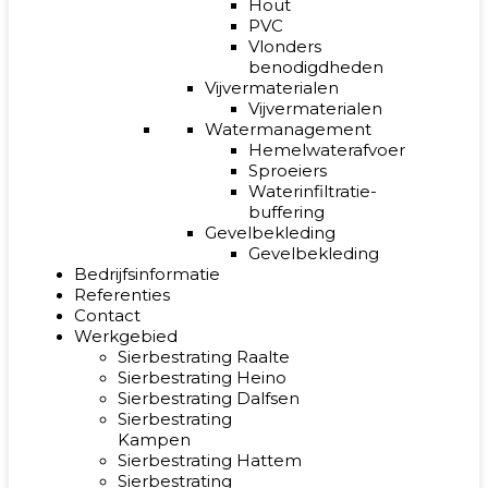
Hout
PVC
Vlonders
benodigdheden
Vijvermaterialen
Vijvermaterialen
Watermanagement
Hemelwaterafvoer
Sproeiers
Waterinfiltratie-
buffering
Gevelbekleding
Gevelbekleding
Bedrijfsinformatie
Referenties
Contact
Werkgebied
Sierbestrating Raalte
Sierbestrating Heino
Sierbestrating Dalfsen
Sierbestrating
Kampen
Sierbestrating Hattem
Sierbestrating