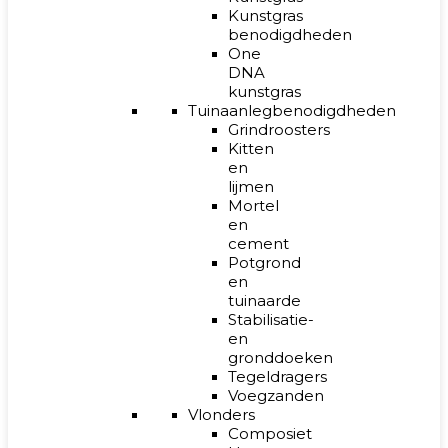
Kunstgras
benodigdheden
One
DNA
kunstgras
Tuinaanlegbenodigdheden
Grindroosters
Kitten
en
lijmen
Mortel
en
cement
Potgrond
en
tuinaarde
Stabilisatie-
en
gronddoeken
Tegeldragers
Voegzanden
Vlonders
Composiet