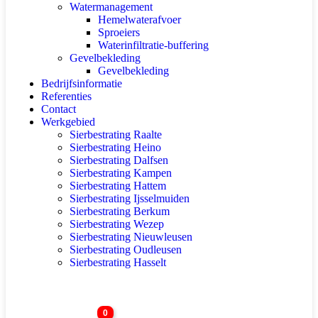
Watermanagement
Hemelwaterafvoer
Sproeiers
Waterinfiltratie-buffering
Gevelbekleding
Gevelbekleding
Bedrijfsinformatie
Referenties
Contact
Werkgebied
Sierbestrating Raalte
Sierbestrating Heino
Sierbestrating Dalfsen
Sierbestrating Kampen
Sierbestrating Hattem
Sierbestrating Ijsselmuiden
Sierbestrating Berkum
Sierbestrating Wezep
Sierbestrating Nieuwleusen
Sierbestrating Oudleusen
Sierbestrating Hasselt
0