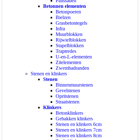
Palissaden
Betonnen elementen
Betonpoeren
Bielzen
Grasbetontegels
Infra
Muurblokken
Rijwielblokken
Stapelblokken
Traptredes
U-en-L-elementen
Zitelementen
Zwembadranden
Stenen en klinkers
Stenen
Binnenmuurstenen
Gevelstenen
Opritstenen
Straatstenen
Klinkers
Betonklinkers
Gebakken klinkers
Stenen en klinkers 6cm
Stenen en klinkers 7cm
Stenen en klinkers 8cm