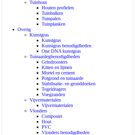
Tuinhout
Houten profielen
Tuinbalken
Tuinpalen
Tuinplanken
Overig
Kunstgras
Kunstgras
Kunstgras benodigdheden
One DNA kunstgras
Tuinaanlegbenodigdheden
Grindroosters
Kitten en lijmen
Mortel en cement
Potgrond en tuinaarde
Stabilisatie- en gronddoeken
Tegeldragers
Voegzanden
Vijvermaterialen
Vijvermaterialen
Vlonders
Composiet
Hout
PVC
Vlonders benodigdheden