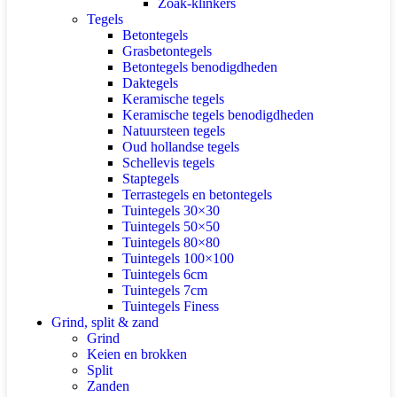
Zoak-klinkers
Tegels
Betontegels
Grasbetontegels
Betontegels benodigdheden
Daktegels
Keramische tegels
Keramische tegels benodigdheden
Natuursteen tegels
Oud hollandse tegels
Schellevis tegels
Staptegels
Terrastegels en betontegels
Tuintegels 30×30
Tuintegels 50×50
Tuintegels 80×80
Tuintegels 100×100
Tuintegels 6cm
Tuintegels 7cm
Tuintegels Finess
Grind, split & zand
Grind
Keien en brokken
Split
Zanden