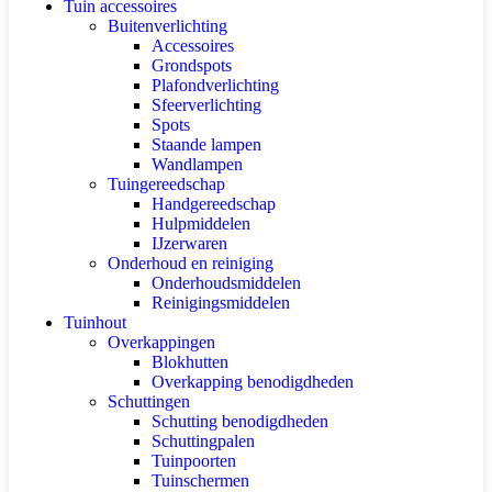
Tuin accessoires
Buitenverlichting
Accessoires
Grondspots
Plafondverlichting
Sfeerverlichting
Spots
Staande lampen
Wandlampen
Tuingereedschap
Handgereedschap
Hulpmiddelen
IJzerwaren
Onderhoud en reiniging
Onderhoudsmiddelen
Reinigingsmiddelen
Tuinhout
Overkappingen
Blokhutten
Overkapping benodigdheden
Schuttingen
Schutting benodigdheden
Schuttingpalen
Tuinpoorten
Tuinschermen