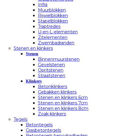
Infra
Muurblokken
Rijwielblokken
Stapelblokken
Traptredes
U-en-L-elementen
Zitelementen
Zwembadranden
Stenen en klinkers
Stenen
Binnenmuurstenen
Gevelstenen
Opritstenen
Straatstenen
Klinkers
Betonklinkers
Gebakken klinkers
Stenen en klinkers 6cm
Stenen en klinkers 7cm
Stenen en klinkers 8cm
Zoak-klinkers
Tegels
Betontegels
Grasbetontegels
Betontegels benodigdheden