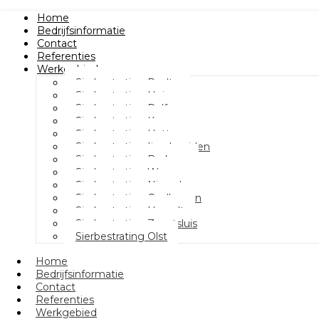
Home
Bedrijfsinformatie
Contact
Referenties
Werkgebied
Sierbestrating Raalte
Sierbestrating Heino
Sierbestrating Dalfsen
Sierbestrating Kampen
Sierbestrating Hattem
Sierbestrating Ijsselmuiden
Sierbestrating Berkum
Sierbestrating Wezep
Sierbestrating Nieuwleusen
Sierbestrating Oudleusen
Sierbestrating Hasselt
Sierbestrating Zwartsluis
Sierbestrating Olst
Home
Bedrijfsinformatie
Contact
Referenties
Werkgebied