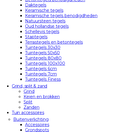
Daktegels
Keramische tegels
Keramische tegels benodigdheden
Natuursteen tegels
Oud hollandse tegels
Schellevis tegels
Staptegels
Terrastegels en betontegels
Tuintegels 30x30
Tuintegels 50x50
Tuintegels 80x80
Tuintegels 100x100
Tuintegels 6cm
Tuintegels 7cm
Tuintegels Finess
Grind, split & zand
Grind
Keien en brokken
Split
Zanden
Tuin accessoires
Buitenverlichting
Accessoires
Grondspots