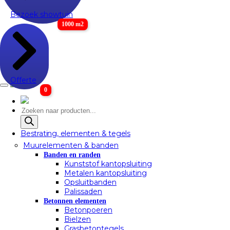
Bezoek showtuin
1000 m2
Offerte
0
Producten
zoeken
Bestrating, elementen & tegels
Muurelementen & banden
Banden en randen
Kunststof kantopsluiting
Metalen kantopsluiting
Opsluitbanden
Palissaden
Betonnen elementen
Betonpoeren
Bielzen
Grasbetontegels