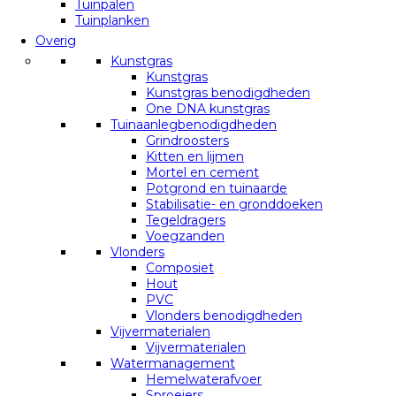
Tuinpalen
Tuinplanken
Overig
Kunstgras
Kunstgras
Kunstgras benodigdheden
One DNA kunstgras
Tuinaanlegbenodigdheden
Grindroosters
Kitten en lijmen
Mortel en cement
Potgrond en tuinaarde
Stabilisatie- en gronddoeken
Tegeldragers
Voegzanden
Vlonders
Composiet
Hout
PVC
Vlonders benodigdheden
Vijvermaterialen
Vijvermaterialen
Watermanagement
Hemelwaterafvoer
Sproeiers