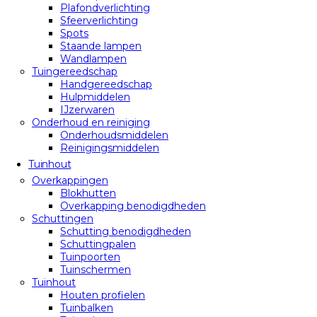
Plafondverlichting
Sfeerverlichting
Spots
Staande lampen
Wandlampen
Tuingereedschap
Handgereedschap
Hulpmiddelen
IJzerwaren
Onderhoud en reiniging
Onderhoudsmiddelen
Reinigingsmiddelen
Tuinhout
Overkappingen
Blokhutten
Overkapping benodigdheden
Schuttingen
Schutting benodigdheden
Schuttingpalen
Tuinpoorten
Tuinschermen
Tuinhout
Houten profielen
Tuinbalken