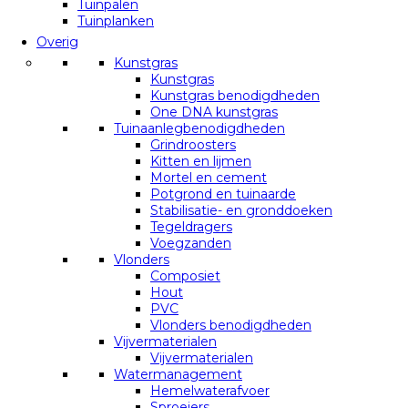
Tuinpalen
Tuinplanken
Overig
Kunstgras
Kunstgras
Kunstgras benodigdheden
One DNA kunstgras
Tuinaanlegbenodigdheden
Grindroosters
Kitten en lijmen
Mortel en cement
Potgrond en tuinaarde
Stabilisatie- en gronddoeken
Tegeldragers
Voegzanden
Vlonders
Composiet
Hout
PVC
Vlonders benodigdheden
Vijvermaterialen
Vijvermaterialen
Watermanagement
Hemelwaterafvoer
Sproeiers