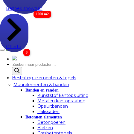
Bezoek showtuin
1000 m2
Offerte
0
Producten
zoeken
Bestrating, elementen & tegels
Muurelementen & banden
Banden en randen
Kunststof kantopsluiting
Metalen kantopsluiting
Opsluitbanden
Palissaden
Betonnen elementen
Betonpoeren
Bielzen
Grasbetontegels