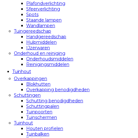
Plafondverlichting
Sfeerverlichting
Spots
Staande lampen
Wandlampen
Tuingereedschap
Handgereedschap
Hulpmiddelen
IJzerwaren
Onderhoud en reiniging
Onderhoudsmiddelen
Reinigingsmiddelen
Tuinhout
Overkappingen
Blokhutten
Overkapping benodigdheden
Schuttingen
Schutting benodigdheden
Schuttingpalen
Tuinpoorten
Tuinschermen
Tuinhout
Houten profielen
Tuinbalken