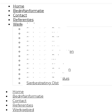
Home
Bedrijfsinformatie
Contact
Referenties
Werkgebied
Sierbestrating Raalte
Sierbestrating Heino
Sierbestrating Dalfsen
Sierbestrating Kampen
Sierbestrating Hattem
Sierbestrating Ijsselmuiden
Sierbestrating Berkum
Sierbestrating Wezep
Sierbestrating Nieuwleusen
Sierbestrating Oudleusen
Sierbestrating Hasselt
Sierbestrating Zwartsluis
Sierbestrating Olst
Home
Bedrijfsinformatie
Contact
Referenties
Werkgebied