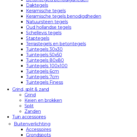
Daktegels
Keramische tegels
Keramische tegels benodigdheden
Natuursteen tegels
Oud hollandse tegels
Schellevis tegels
Staptegels
Terrastegels en betontegels
Tuintegels 30x30
Tuintegels 50x50
Tuintegels 80x80
Tuintegels 100x100
Tuintegels 6cm
Tuintegels 7cm
Tuintegels Finess
Grind, split & zand
Grind
Keien en brokken
Split
Zanden
Tuin accessoires
Buitenverlichting
Accessoires
Grondspots