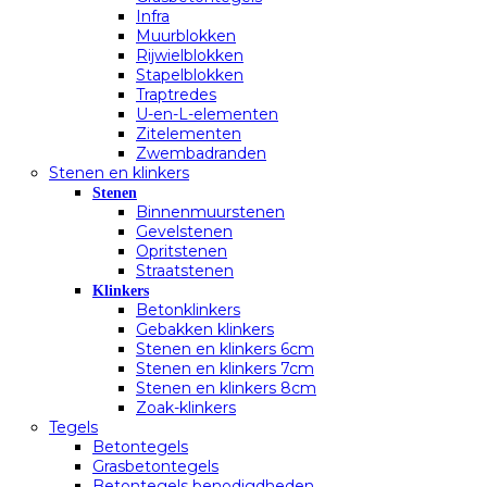
Infra
Muurblokken
Rijwielblokken
Stapelblokken
Traptredes
U-en-L-elementen
Zitelementen
Zwembadranden
Stenen en klinkers
Stenen
Binnenmuurstenen
Gevelstenen
Opritstenen
Straatstenen
Klinkers
Betonklinkers
Gebakken klinkers
Stenen en klinkers 6cm
Stenen en klinkers 7cm
Stenen en klinkers 8cm
Zoak-klinkers
Tegels
Betontegels
Grasbetontegels
Betontegels benodigdheden