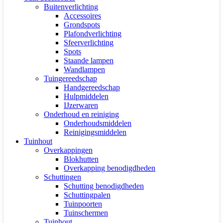
Buitenverlichting
Accessoires
Grondspots
Plafondverlichting
Sfeerverlichting
Spots
Staande lampen
Wandlampen
Tuingereedschap
Handgereedschap
Hulpmiddelen
IJzerwaren
Onderhoud en reiniging
Onderhoudsmiddelen
Reinigingsmiddelen
Tuinhout
Overkappingen
Blokhutten
Overkapping benodigdheden
Schuttingen
Schutting benodigdheden
Schuttingpalen
Tuinpoorten
Tuinschermen
Tuinhout