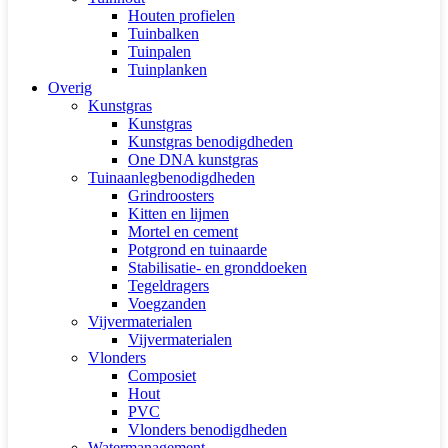
Houten profielen
Tuinbalken
Tuinpalen
Tuinplanken
Overig
Kunstgras
Kunstgras
Kunstgras benodigdheden
One DNA kunstgras
Tuinaanlegbenodigdheden
Grindroosters
Kitten en lijmen
Mortel en cement
Potgrond en tuinaarde
Stabilisatie- en gronddoeken
Tegeldragers
Voegzanden
Vijvermaterialen
Vijvermaterialen
Vlonders
Composiet
Hout
PVC
Vlonders benodigdheden
Watermanagement