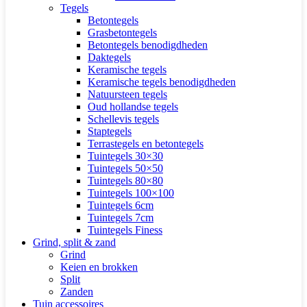
Tegels
Betontegels
Grasbetontegels
Betontegels benodigdheden
Daktegels
Keramische tegels
Keramische tegels benodigdheden
Natuursteen tegels
Oud hollandse tegels
Schellevis tegels
Staptegels
Terrastegels en betontegels
Tuintegels 30×30
Tuintegels 50×50
Tuintegels 80×80
Tuintegels 100×100
Tuintegels 6cm
Tuintegels 7cm
Tuintegels Finess
Grind, split & zand
Grind
Keien en brokken
Split
Zanden
Tuin accessoires