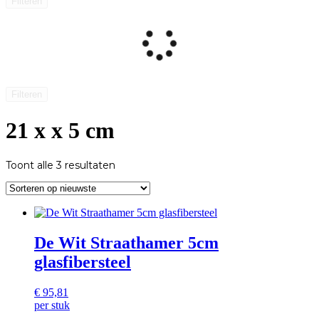
Filteren
Filteren
21 x x 5 cm
Gesorteerd
Toont alle 3 resultaten
op
nieuwste
De Wit Straathamer 5cm
glasfibersteel
€
95,81
per stuk