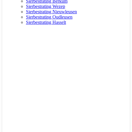
Sierbestrating Berkum
Sierbestrating Wezep
Sierbestrating Nieuwleusen
Sierbestrating Oudleusen
Sierbestrating Hasselt