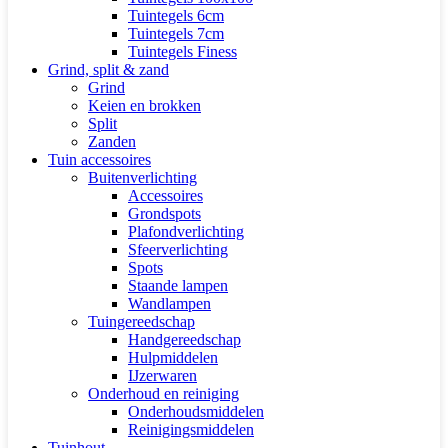
Tuintegels 6cm
Tuintegels 7cm
Tuintegels Finess
Grind, split & zand
Grind
Keien en brokken
Split
Zanden
Tuin accessoires
Buitenverlichting
Accessoires
Grondspots
Plafondverlichting
Sfeerverlichting
Spots
Staande lampen
Wandlampen
Tuingereedschap
Handgereedschap
Hulpmiddelen
IJzerwaren
Onderhoud en reiniging
Onderhoudsmiddelen
Reinigingsmiddelen
Tuinhout