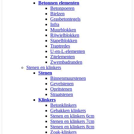
Betonnen elementen
Betonpoeren
Bielzen
Grasbetontegels
Infra
Muurblokken
Rijwielblokken
Stapelblokken
Traptredes
U-en-L-elementen
Zitelementen
Zwembadranden
Stenen en klinkers
Stenen
Binnenmuurstenen
Gevelstenen
Opritstenen
Straatstenen
Klinkers
Betonklinkers
Gebakken klinkers
Stenen en klinkers 6cm
Stenen en klinkers 7cm
Stenen en klinkers 8cm
Zoak-klinkers