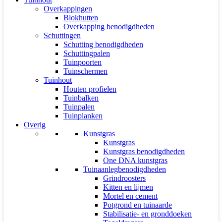
Overkappingen
Blokhutten
Overkapping benodigdheden
Schuttingen
Schutting benodigdheden
Schuttingpalen
Tuinpoorten
Tuinschermen
Tuinhout
Houten profielen
Tuinbalken
Tuinpalen
Tuinplanken
Overig
Kunstgras
Kunstgras
Kunstgras benodigdheden
One DNA kunstgras
Tuinaanlegbenodigdheden
Grindroosters
Kitten en lijmen
Mortel en cement
Potgrond en tuinaarde
Stabilisatie- en gronddoeken