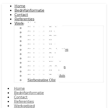
Home
Bedrijfsinformatie
Contact
Referenties
Werkgebied
Sierbestrating Raalte
Sierbestrating Heino
Sierbestrating Dalfsen
Sierbestrating Kampen
Sierbestrating Hattem
Sierbestrating Ijsselmuiden
Sierbestrating Berkum
Sierbestrating Wezep
Sierbestrating Nieuwleusen
Sierbestrating Oudleusen
Sierbestrating Hasselt
Sierbestrating Zwartsluis
Sierbestrating Olst
Home
Bedrijfsinformatie
Contact
Referenties
Werkgebied