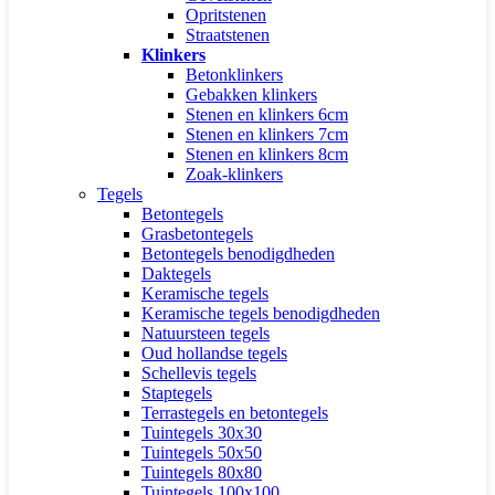
Opritstenen
Straatstenen
Klinkers
Betonklinkers
Gebakken klinkers
Stenen en klinkers 6cm
Stenen en klinkers 7cm
Stenen en klinkers 8cm
Zoak-klinkers
Tegels
Betontegels
Grasbetontegels
Betontegels benodigdheden
Daktegels
Keramische tegels
Keramische tegels benodigdheden
Natuursteen tegels
Oud hollandse tegels
Schellevis tegels
Staptegels
Terrastegels en betontegels
Tuintegels 30x30
Tuintegels 50x50
Tuintegels 80x80
Tuintegels 100x100