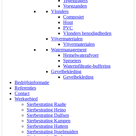
Tegeldragers
Voegzanden
Vlonders
Composiet
Hout
PVC
Vlonders benodigdheden
Vijvermaterialen
Vijvermaterialen
Watermanagement
Hemelwaterafvoer
Sproeiers
Waterinfiltratie-buffering
Gevelbekleding
Gevelbekleding
Bedrijfsinformatie
Referenties
Contact
Werkgebied
Sierbestrating Raalte
Sierbestrating Heino
Sierbestrating Dalfsen
Sierbestrating Kampen
Sierbestrating Hattem
Sierbestrating Ijsselmuiden