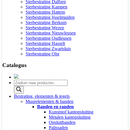
Sierbestrating Dalfsen
Sierbestrating Kampen
Sierbestrating Hattem
Sierbestrating Ijsselmuiden
Sierbestrating Berkum
Sierbestrating Wezep
Sierbestrating Nieuwleusen
Sierbestrating Oudleusen
Sierbestrating Hasselt
Sierbestrating Zwartsluis
Sierbestrating Olst
Catalogus
Producten
zoeken
Bestrating, elementen & tegels
Muurelementen & banden
Banden en randen
Kunststof kantopsluiting
Metalen kantopsluiting
Opsluitbanden
Palissaden