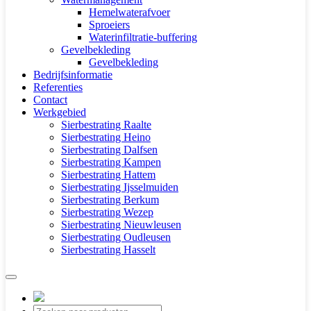
Hemelwaterafvoer
Sproeiers
Waterinfiltratie-buffering
Gevelbekleding
Gevelbekleding
Bedrijfsinformatie
Referenties
Contact
Werkgebied
Sierbestrating Raalte
Sierbestrating Heino
Sierbestrating Dalfsen
Sierbestrating Kampen
Sierbestrating Hattem
Sierbestrating Ijsselmuiden
Sierbestrating Berkum
Sierbestrating Wezep
Sierbestrating Nieuwleusen
Sierbestrating Oudleusen
Sierbestrating Hasselt
Producten