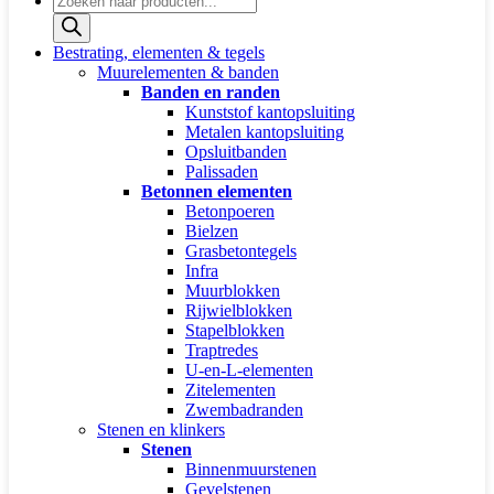
zoeken
Bestrating, elementen & tegels
Muurelementen & banden
Banden en randen
Kunststof kantopsluiting
Metalen kantopsluiting
Opsluitbanden
Palissaden
Betonnen elementen
Betonpoeren
Bielzen
Grasbetontegels
Infra
Muurblokken
Rijwielblokken
Stapelblokken
Traptredes
U-en-L-elementen
Zitelementen
Zwembadranden
Stenen en klinkers
Stenen
Binnenmuurstenen
Gevelstenen