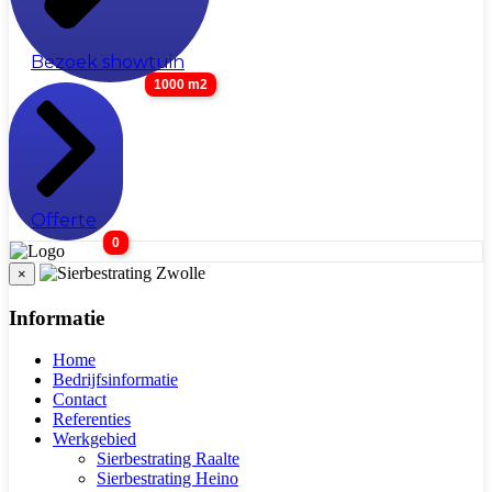
Bezoek showtuin
1000 m2
Offerte
0
×
Informatie
Home
Bedrijfsinformatie
Contact
Referenties
Werkgebied
Sierbestrating Raalte
Sierbestrating Heino