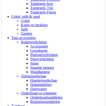
Tuintegels 6cm
Tuintegels 7cm
Tuintegels Finess
Grind, split & zand
Grind
Keien en brokken
Split
Zanden
Tuin accessoires
Buitenverlichting
Accessoires
Grondspots
Plafondverlichting
Sfeerverlichting
Spots
Staande lampen
Wandlampen
Tuingereedschap
Handgereedschap
Hulpmiddelen
IJzerwaren
Onderhoud en reiniging
Onderhoudsmiddelen
Reinigingsmiddelen
Tuinhout