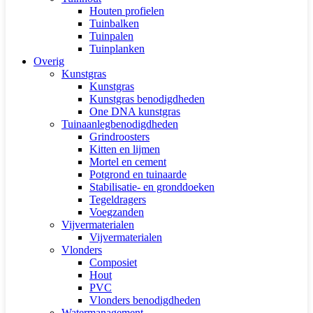
Houten profielen
Tuinbalken
Tuinpalen
Tuinplanken
Overig
Kunstgras
Kunstgras
Kunstgras benodigdheden
One DNA kunstgras
Tuinaanlegbenodigdheden
Grindroosters
Kitten en lijmen
Mortel en cement
Potgrond en tuinaarde
Stabilisatie- en gronddoeken
Tegeldragers
Voegzanden
Vijvermaterialen
Vijvermaterialen
Vlonders
Composiet
Hout
PVC
Vlonders benodigdheden
Watermanagement