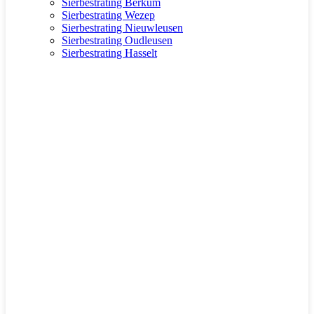
Sierbestrating Berkum
Sierbestrating Wezep
Sierbestrating Nieuwleusen
Sierbestrating Oudleusen
Sierbestrating Hasselt