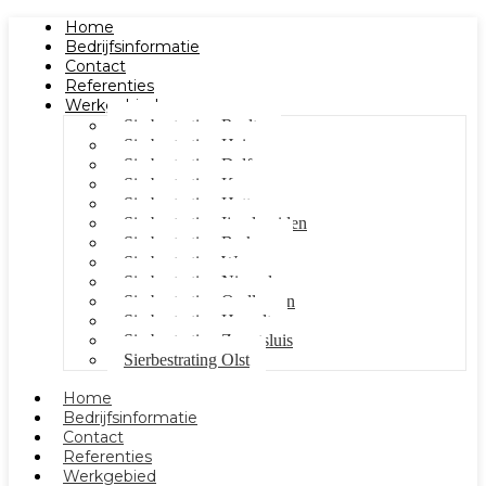
Home
Bedrijfsinformatie
Contact
Referenties
Werkgebied
Sierbestrating Raalte
Sierbestrating Heino
Sierbestrating Dalfsen
Sierbestrating Kampen
Sierbestrating Hattem
Sierbestrating Ijsselmuiden
Sierbestrating Berkum
Sierbestrating Wezep
Sierbestrating Nieuwleusen
Sierbestrating Oudleusen
Sierbestrating Hasselt
Sierbestrating Zwartsluis
Sierbestrating Olst
Home
Bedrijfsinformatie
Contact
Referenties
Werkgebied