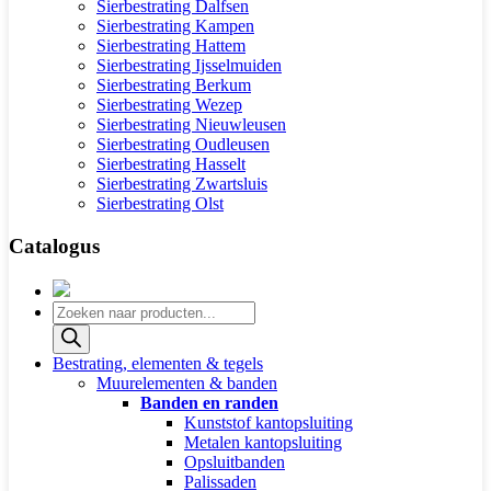
Sierbestrating Dalfsen
Sierbestrating Kampen
Sierbestrating Hattem
Sierbestrating Ijsselmuiden
Sierbestrating Berkum
Sierbestrating Wezep
Sierbestrating Nieuwleusen
Sierbestrating Oudleusen
Sierbestrating Hasselt
Sierbestrating Zwartsluis
Sierbestrating Olst
Catalogus
Producten
zoeken
Bestrating, elementen & tegels
Muurelementen & banden
Banden en randen
Kunststof kantopsluiting
Metalen kantopsluiting
Opsluitbanden
Palissaden