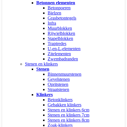
Betonnen elementen
Betonpoeren
Bielzen
Grasbetontegels
Infra
Muurblokken
Rijwielblokken
Stapelblokken
Traptredes
U-en-L-elementen
Zitelementen
Zwembadranden
Stenen en klinkers
Stenen
Binnenmuurstenen
Gevelstenen
Opritstenen
Straatstenen
Klinkers
Betonklinkers
Gebakken klinkers
Stenen en klinkers 6cm
Stenen en klinkers 7cm
Stenen en klinkers 8cm
Zoak-klinkers