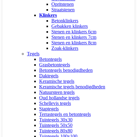
Opritstenen
Straatstenen
Klinkers
Betonklinkers
Gebakken klinkers
Stenen en klinkers 6cm
Stenen en klinkers 7cm
Stenen en klinkers 8cm
Zoak-klinkers
Tegels
Betontegels
Grasbetontegels
Betontegels benodigdheden
Daktegels
Keramische tegels
Keramische tegels benodigdheden
Natuursteen tegels
Oud hollandse tegels
Schellevis tegels
Staptegels
Terrastegels en betontegels
Tuintegels 30x30
Tuintegels 50x50
Tuintegels 80x80
Tuintegels 100x100