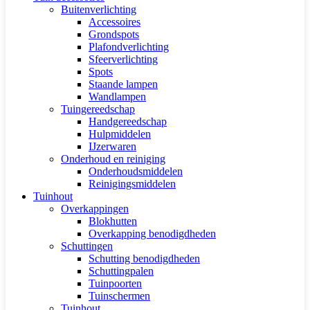
Buitenverlichting
Accessoires
Grondspots
Plafondverlichting
Sfeerverlichting
Spots
Staande lampen
Wandlampen
Tuingereedschap
Handgereedschap
Hulpmiddelen
IJzerwaren
Onderhoud en reiniging
Onderhoudsmiddelen
Reinigingsmiddelen
Tuinhout
Overkappingen
Blokhutten
Overkapping benodigdheden
Schuttingen
Schutting benodigdheden
Schuttingpalen
Tuinpoorten
Tuinschermen
Tuinhout