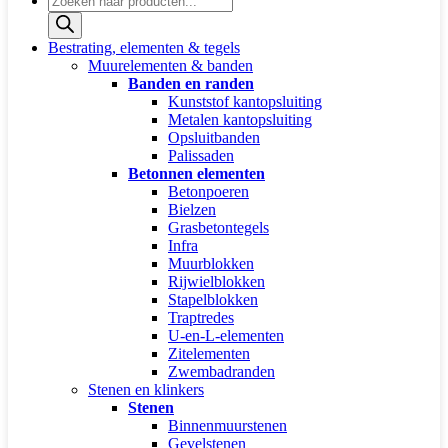
zoeken
Bestrating, elementen & tegels
Muurelementen & banden
Banden en randen
Kunststof kantopsluiting
Metalen kantopsluiting
Opsluitbanden
Palissaden
Betonnen elementen
Betonpoeren
Bielzen
Grasbetontegels
Infra
Muurblokken
Rijwielblokken
Stapelblokken
Traptredes
U-en-L-elementen
Zitelementen
Zwembadranden
Stenen en klinkers
Stenen
Binnenmuurstenen
Gevelstenen