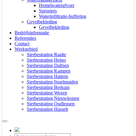
Hemelwaterafvoer
Sproeiers
Waterinfiltratie-buffering
Gevelbekleding
Gevelbekleding
Bedrijfsinformatie
Referenties
Contact
Werkgebied
Sierbestrating Raalte
Sierbestrating Heino
Sierbestrating Dalfsen
Sierbestrating Kampen
Sierbestrating Hattem
Sierbestrating Ijsselmuiden
Sierbestrating Berkum
Sierbestrating Wezep
Sierbestrating Nieuwleusen
Sierbestrating Oudleusen
Sierbestrating Hasselt
Producten