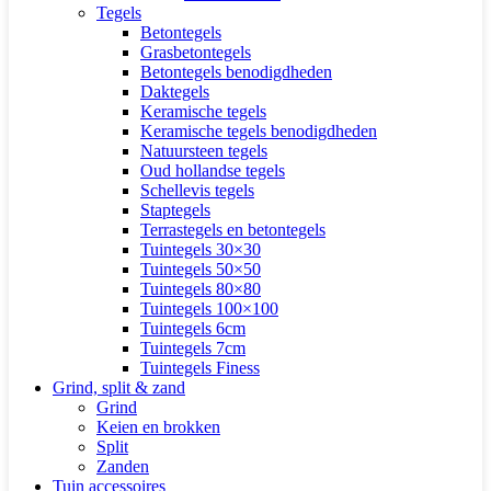
Tegels
Betontegels
Grasbetontegels
Betontegels benodigdheden
Daktegels
Keramische tegels
Keramische tegels benodigdheden
Natuursteen tegels
Oud hollandse tegels
Schellevis tegels
Staptegels
Terrastegels en betontegels
Tuintegels 30×30
Tuintegels 50×50
Tuintegels 80×80
Tuintegels 100×100
Tuintegels 6cm
Tuintegels 7cm
Tuintegels Finess
Grind, split & zand
Grind
Keien en brokken
Split
Zanden
Tuin accessoires