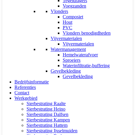
Tegeldragers
Voegzanden
Vlonders
Composiet
Hout
PVC
Vlonders benodigdheden
Vijvermaterialen
Vijvermaterialen
Watermanagement
Hemelwaterafvoer
Sproeiers
Waterinfiltratie-buffering
Gevelbekleding
Gevelbekleding
Bedrijfsinformatie
Referenties
Contact
Werkgebied
Sierbestrating Raalte
Sierbestrating Heino
Sierbestrating Dalfsen
Sierbestrating Kampen
Sierbestrating Hattem
Sierbestrating Ijsselmuiden