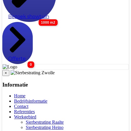
Bezoek showtuin
1000 m2
Offerte
0
×
Informatie
Home
Bedrijfsinformatie
Contact
Referenties
Werkgebied
Sierbestrating Raalte
Sierbestrating Heino