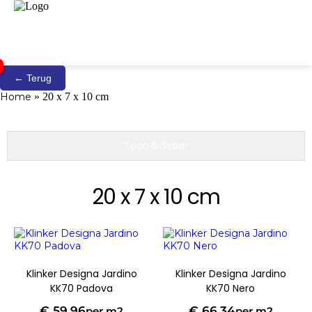
← Terug
Home
»
20 x 7 x 10 cm
Toon Sidebar
20 x 7 x 10 cm
Klinker Designa Jardino
Klinker Designa Jardino
KK70 Padova
KK70 Nero
€
59,96
€
66,34
per m2
per m2