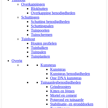
Overkappingen
Blokhutten
Overkapping benodigdheden
Schuttingen
Schutting benodigdheden
Schuttingpalen
Tuinpoorten
Tuinschermen
Tuinhout
Houten profielen
Tuinbalken
Tuinpalen
Tuinplanken
Overig
Kunstgras
Kunstgras
Kunstgras benodigdheden
One DNA kunstgras
Tuinaanlegbenodigdheden
Grindroosters
Kitten en lijmen
Mortel en cement
Potgrond en tuinaarde
Stabilisatie- en gronddoeken