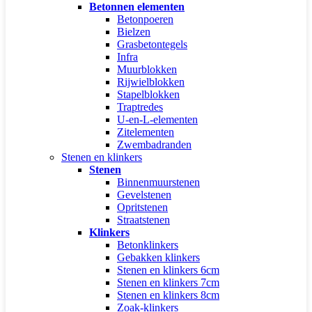
Betonnen elementen
Betonpoeren
Bielzen
Grasbetontegels
Infra
Muurblokken
Rijwielblokken
Stapelblokken
Traptredes
U-en-L-elementen
Zitelementen
Zwembadranden
Stenen en klinkers
Stenen
Binnenmuurstenen
Gevelstenen
Opritstenen
Straatstenen
Klinkers
Betonklinkers
Gebakken klinkers
Stenen en klinkers 6cm
Stenen en klinkers 7cm
Stenen en klinkers 8cm
Zoak-klinkers