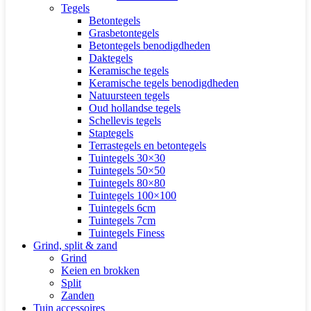
Tegels
Betontegels
Grasbetontegels
Betontegels benodigdheden
Daktegels
Keramische tegels
Keramische tegels benodigdheden
Natuursteen tegels
Oud hollandse tegels
Schellevis tegels
Staptegels
Terrastegels en betontegels
Tuintegels 30×30
Tuintegels 50×50
Tuintegels 80×80
Tuintegels 100×100
Tuintegels 6cm
Tuintegels 7cm
Tuintegels Finess
Grind, split & zand
Grind
Keien en brokken
Split
Zanden
Tuin accessoires