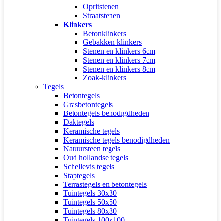
Opritstenen
Straatstenen
Klinkers
Betonklinkers
Gebakken klinkers
Stenen en klinkers 6cm
Stenen en klinkers 7cm
Stenen en klinkers 8cm
Zoak-klinkers
Tegels
Betontegels
Grasbetontegels
Betontegels benodigdheden
Daktegels
Keramische tegels
Keramische tegels benodigdheden
Natuursteen tegels
Oud hollandse tegels
Schellevis tegels
Staptegels
Terrastegels en betontegels
Tuintegels 30x30
Tuintegels 50x50
Tuintegels 80x80
Tuintegels 100x100