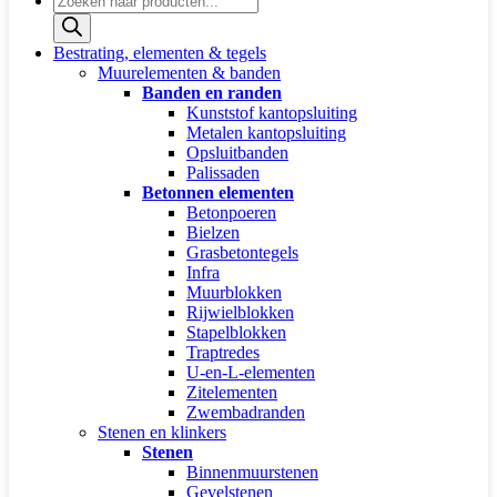
zoeken
Bestrating, elementen & tegels
Muurelementen & banden
Banden en randen
Kunststof kantopsluiting
Metalen kantopsluiting
Opsluitbanden
Palissaden
Betonnen elementen
Betonpoeren
Bielzen
Grasbetontegels
Infra
Muurblokken
Rijwielblokken
Stapelblokken
Traptredes
U-en-L-elementen
Zitelementen
Zwembadranden
Stenen en klinkers
Stenen
Binnenmuurstenen
Gevelstenen