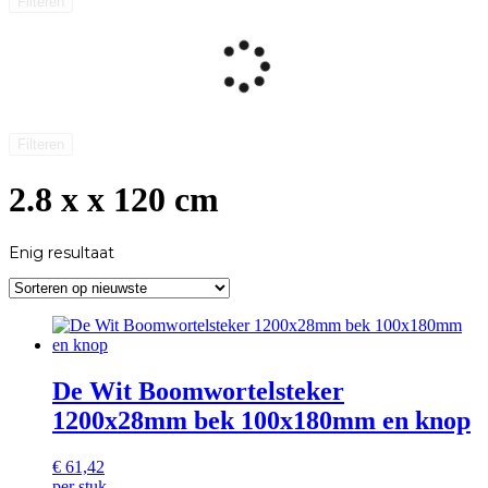
Filteren
Filteren
2.8 x x 120 cm
Enig resultaat
De Wit Boomwortelsteker
1200x28mm bek 100x180mm en knop
€
61,42
per stuk