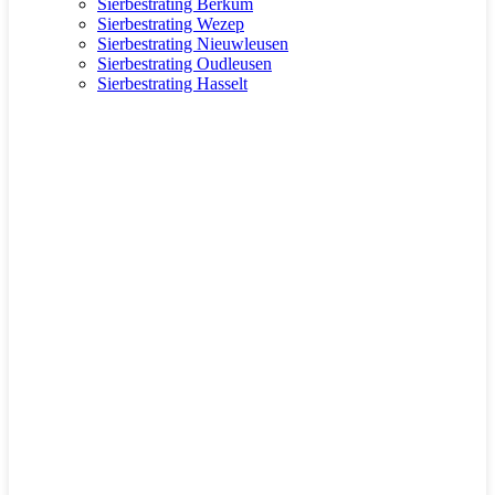
Sierbestrating Berkum
Sierbestrating Wezep
Sierbestrating Nieuwleusen
Sierbestrating Oudleusen
Sierbestrating Hasselt