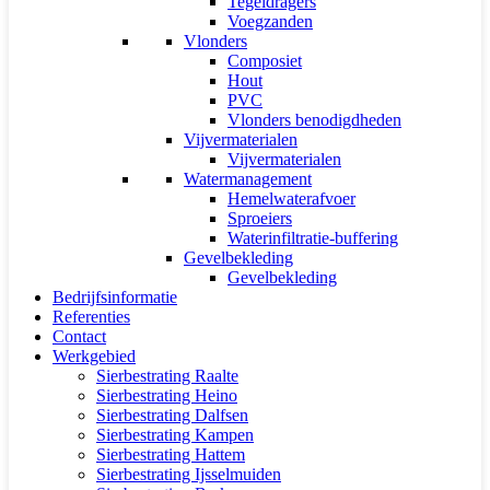
Tegeldragers
Voegzanden
Vlonders
Composiet
Hout
PVC
Vlonders benodigdheden
Vijvermaterialen
Vijvermaterialen
Watermanagement
Hemelwaterafvoer
Sproeiers
Waterinfiltratie-buffering
Gevelbekleding
Gevelbekleding
Bedrijfsinformatie
Referenties
Contact
Werkgebied
Sierbestrating Raalte
Sierbestrating Heino
Sierbestrating Dalfsen
Sierbestrating Kampen
Sierbestrating Hattem
Sierbestrating Ijsselmuiden