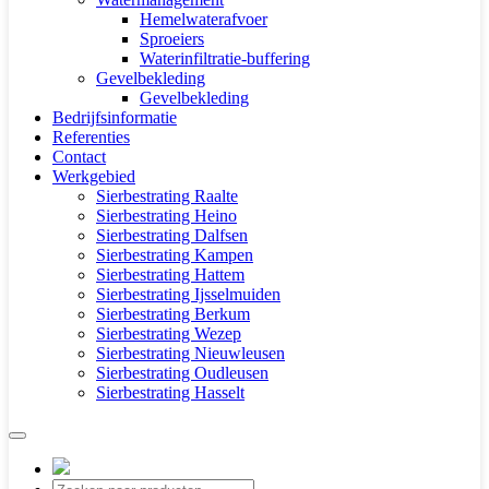
Hemelwaterafvoer
Sproeiers
Waterinfiltratie-buffering
Gevelbekleding
Gevelbekleding
Bedrijfsinformatie
Referenties
Contact
Werkgebied
Sierbestrating Raalte
Sierbestrating Heino
Sierbestrating Dalfsen
Sierbestrating Kampen
Sierbestrating Hattem
Sierbestrating Ijsselmuiden
Sierbestrating Berkum
Sierbestrating Wezep
Sierbestrating Nieuwleusen
Sierbestrating Oudleusen
Sierbestrating Hasselt
Producten