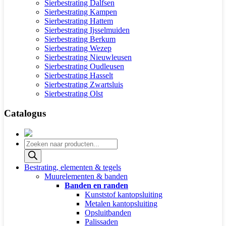
Sierbestrating Dalfsen
Sierbestrating Kampen
Sierbestrating Hattem
Sierbestrating Ijsselmuiden
Sierbestrating Berkum
Sierbestrating Wezep
Sierbestrating Nieuwleusen
Sierbestrating Oudleusen
Sierbestrating Hasselt
Sierbestrating Zwartsluis
Sierbestrating Olst
Catalogus
Producten
zoeken
Bestrating, elementen & tegels
Muurelementen & banden
Banden en randen
Kunststof kantopsluiting
Metalen kantopsluiting
Opsluitbanden
Palissaden