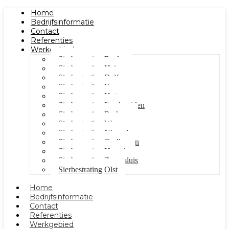
Home
Bedrijfsinformatie
Contact
Referenties
Werkgebied
Sierbestrating Raalte
Sierbestrating Heino
Sierbestrating Dalfsen
Sierbestrating Kampen
Sierbestrating Hattem
Sierbestrating Ijsselmuiden
Sierbestrating Berkum
Sierbestrating Wezep
Sierbestrating Nieuwleusen
Sierbestrating Oudleusen
Sierbestrating Hasselt
Sierbestrating Zwartsluis
Sierbestrating Olst
Home
Bedrijfsinformatie
Contact
Referenties
Werkgebied