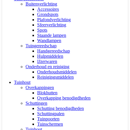
Buitenverlichting
Accessoires
Grondspots
Plafondverlichting
Sfeerverlichting
Spots
Staande lampen
Wandlampen
Tuingereedschap
Handgereedschap
Hulpmiddelen
IJzerwaren
Onderhoud en reiniging
Onderhoudsmiddelen
Reinigingsmiddelen
Tuinhout
Overkappingen
Blokhutten
Overkapping benodigdheden
Schuttingen
Schutting benodigdheden
Schuttingpalen
Tuinpoorten
Tuinschermen
Tuinhout