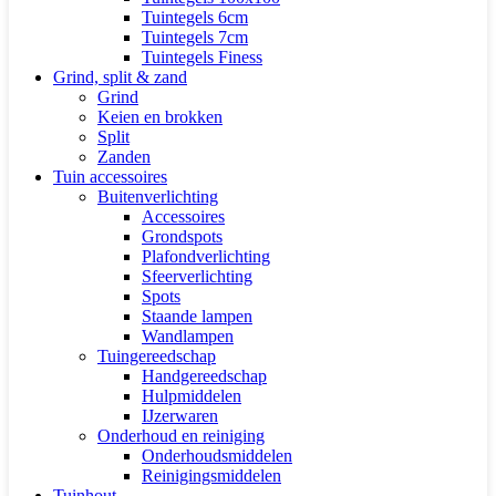
Tuintegels 6cm
Tuintegels 7cm
Tuintegels Finess
Grind, split & zand
Grind
Keien en brokken
Split
Zanden
Tuin accessoires
Buitenverlichting
Accessoires
Grondspots
Plafondverlichting
Sfeerverlichting
Spots
Staande lampen
Wandlampen
Tuingereedschap
Handgereedschap
Hulpmiddelen
IJzerwaren
Onderhoud en reiniging
Onderhoudsmiddelen
Reinigingsmiddelen
Tuinhout