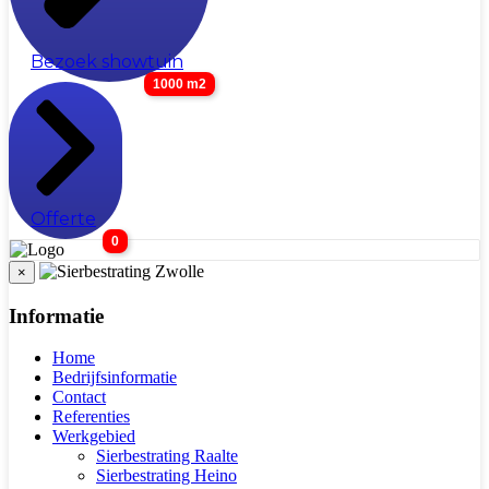
Bezoek showtuin
1000 m2
Offerte
0
×
Informatie
Home
Bedrijfsinformatie
Contact
Referenties
Werkgebied
Sierbestrating Raalte
Sierbestrating Heino