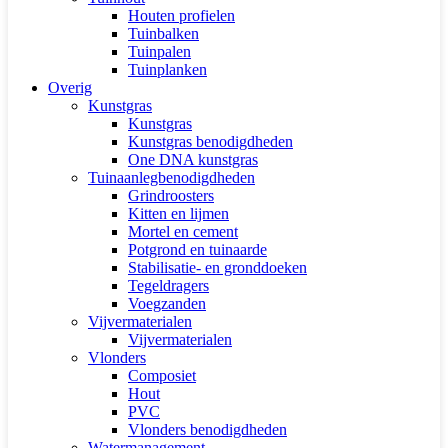
Houten profielen
Tuinbalken
Tuinpalen
Tuinplanken
Overig
Kunstgras
Kunstgras
Kunstgras benodigdheden
One DNA kunstgras
Tuinaanlegbenodigdheden
Grindroosters
Kitten en lijmen
Mortel en cement
Potgrond en tuinaarde
Stabilisatie- en gronddoeken
Tegeldragers
Voegzanden
Vijvermaterialen
Vijvermaterialen
Vlonders
Composiet
Hout
PVC
Vlonders benodigdheden
Watermanagement