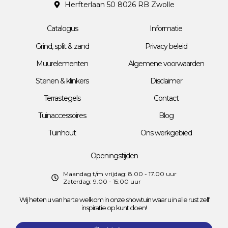
Herfterlaan 50 8026 RB Zwolle
Catalogus
Informatie
Grind, split & zand
Privacy beleid
Muurelementen
Algemene voorwaarden
Stenen & klinkers
Disclaimer
Terrastegels
Contact
Tuinaccessoires
Blog
Tuinhout
Ons werkgebied
Openingstijden
Maandag t/m vrijdag: 8.00 - 17.00 uur
Zaterdag: 9.00 - 15:00 uur
Wij heten u van harte welkom in onze showtuin waar u in alle rust zelf
inspiratie op kunt doen!