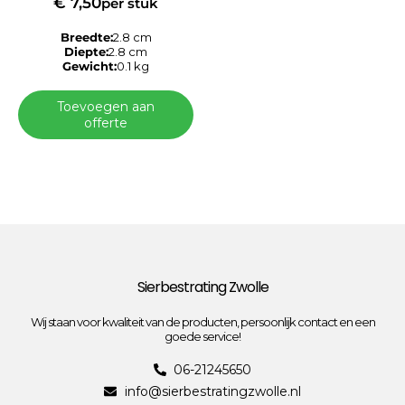
€
7,50
per stuk
Breedte:
2.8 cm
Diepte:
2.8 cm
Gewicht:
0.1 kg
Toevoegen aan
offerte
Sierbestrating Zwolle
Wij staan voor kwaliteit van de producten, persoonlijk contact en een
goede service!
06-21245650
info@sierbestratingzwolle.nl