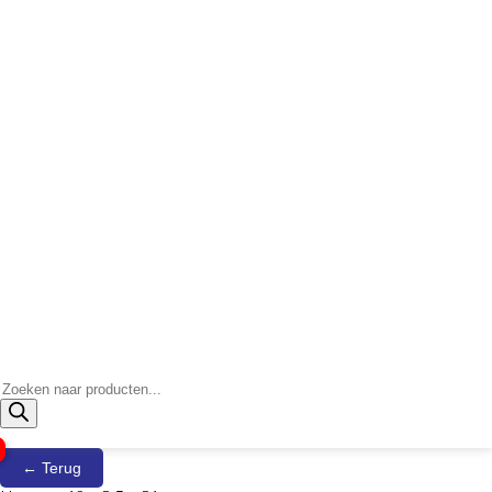
Producten
zoeken
← Terug