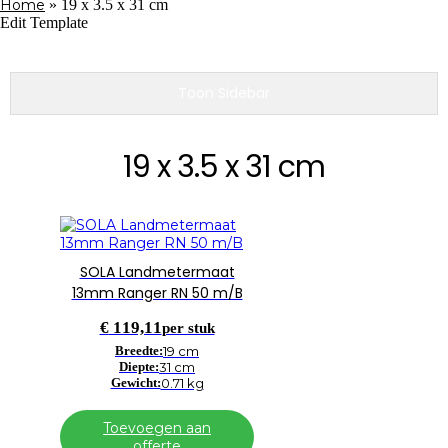
Home
»
19 x 3.5 x 31 cm
Edit Template
Toon Sidebar
19 x 3.5 x 31 cm
SOLA Landmetermaat
13mm Ranger RN 50 m/B
€
119,11
per stuk
Breedte:
19 cm
Diepte:
31 cm
Gewicht:
0.71 kg
Toevoegen aan
offerte