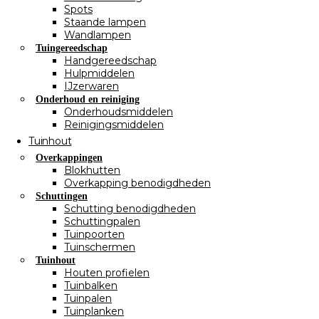
Spots
Staande lampen
Wandlampen
Tuingereedschap
Handgereedschap
Hulpmiddelen
IJzerwaren
Onderhoud en reiniging
Onderhoudsmiddelen
Reinigingsmiddelen
Tuinhout
Overkappingen
Blokhutten
Overkapping benodigdheden
Schuttingen
Schutting benodigdheden
Schuttingpalen
Tuinpoorten
Tuinschermen
Tuinhout
Houten profielen
Tuinbalken
Tuinpalen
Tuinplanken