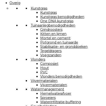
Overig
Kunstgras
Kunstgras
Kunstgras benodigdheden
One DNA kunstgras
Tuinaanlegbenodigdheden
Grindroosters
Kitten en lijmen
Mortel en cement
Potgrond en tuinaarde
Stabilisatie- en gronddoeken
Tegeldragers
Voegzanden
Vlonders
Composiet
Hout
PVC
Vlonders benodigdheden
Vijvermaterialen
Vijvermaterialen
Watermanagement
Hemelwaterafvoer
Sproeiers
Waterinfiltratie-buffering