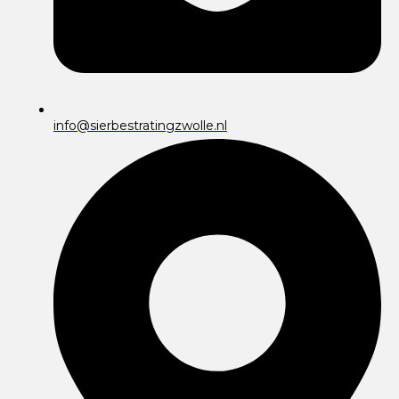
info@sierbestratingzwolle.nl