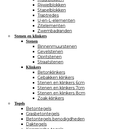
Rijwielblokken
Stapelblokken
Traptredes
U-en-L-elementen
Zitelementen
Zwembadranden
Stenen en klinkers
Stenen
Binnenmuurstenen
Gevelstenen
Opritstenen
Straatstenen
Klinkers
Betonklinkers
Gebakken klinkers
Stenen en klinkers 6cm
Stenen en klinkers 7cm
Stenen en klinkers 8cm
Zoak-klinkers
Tegels
Betontegels
Grasbetontegels
Betontegels benodigdheden
Daktegels