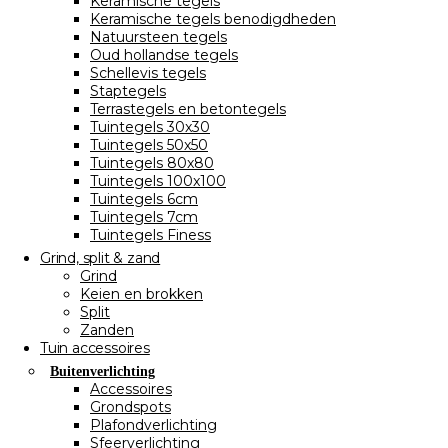
Keramische tegels
Keramische tegels benodigdheden
Natuursteen tegels
Oud hollandse tegels
Schellevis tegels
Staptegels
Terrastegels en betontegels
Tuintegels 30x30
Tuintegels 50x50
Tuintegels 80x80
Tuintegels 100x100
Tuintegels 6cm
Tuintegels 7cm
Tuintegels Finess
Grind, split & zand
Grind
Keien en brokken
Split
Zanden
Tuin accessoires
Buitenverlichting
Accessoires
Grondspots
Plafondverlichting
Sfeerverlichting