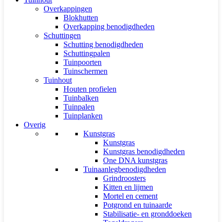
Overkappingen
Blokhutten
Overkapping benodigdheden
Schuttingen
Schutting benodigdheden
Schuttingpalen
Tuinpoorten
Tuinschermen
Tuinhout
Houten profielen
Tuinbalken
Tuinpalen
Tuinplanken
Overig
Kunstgras
Kunstgras
Kunstgras benodigdheden
One DNA kunstgras
Tuinaanlegbenodigdheden
Grindroosters
Kitten en lijmen
Mortel en cement
Potgrond en tuinaarde
Stabilisatie- en gronddoeken