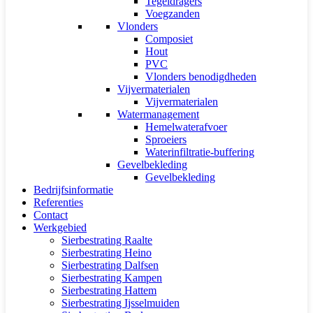
Tegeldragers
Voegzanden
Vlonders
Composiet
Hout
PVC
Vlonders benodigdheden
Vijvermaterialen
Vijvermaterialen
Watermanagement
Hemelwaterafvoer
Sproeiers
Waterinfiltratie-buffering
Gevelbekleding
Gevelbekleding
Bedrijfsinformatie
Referenties
Contact
Werkgebied
Sierbestrating Raalte
Sierbestrating Heino
Sierbestrating Dalfsen
Sierbestrating Kampen
Sierbestrating Hattem
Sierbestrating Ijsselmuiden