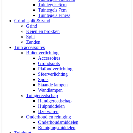
Tuintegels 6cm
Tuintegels 7cm
Tuintegels Finess
Grind, split & zand
Grind
Keien en brokken
Split
Zanden
Tuin accessoires
Buitenverlichting
Accessoires
Grondspots
Plafondverlichting
Sfeerverlichting
Spots
Staande lampen
Wandlampen
Tuingereedschap
Handgereedschap
Hulpmiddelen
IJzerwaren
Onderhoud en reiniging
Onderhoudsmiddelen
Reinigingsmiddelen
Tuinhout