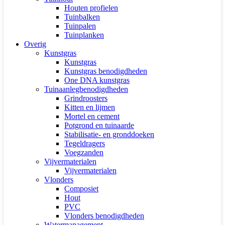
Houten profielen
Tuinbalken
Tuinpalen
Tuinplanken
Overig
Kunstgras
Kunstgras
Kunstgras benodigdheden
One DNA kunstgras
Tuinaanlegbenodigdheden
Grindroosters
Kitten en lijmen
Mortel en cement
Potgrond en tuinaarde
Stabilisatie- en gronddoeken
Tegeldragers
Voegzanden
Vijvermaterialen
Vijvermaterialen
Vlonders
Composiet
Hout
PVC
Vlonders benodigdheden
Watermanagement