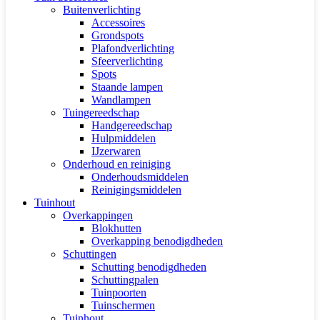
Buitenverlichting
Accessoires
Grondspots
Plafondverlichting
Sfeerverlichting
Spots
Staande lampen
Wandlampen
Tuingereedschap
Handgereedschap
Hulpmiddelen
IJzerwaren
Onderhoud en reiniging
Onderhoudsmiddelen
Reinigingsmiddelen
Tuinhout
Overkappingen
Blokhutten
Overkapping benodigdheden
Schuttingen
Schutting benodigdheden
Schuttingpalen
Tuinpoorten
Tuinschermen
Tuinhout