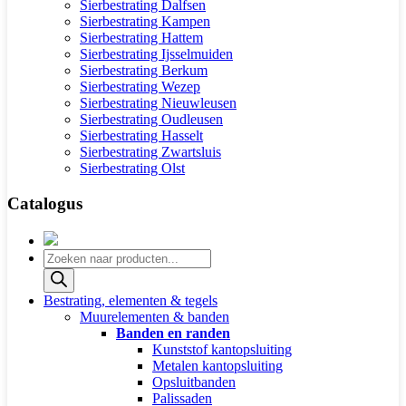
Sierbestrating Dalfsen
Sierbestrating Kampen
Sierbestrating Hattem
Sierbestrating Ijsselmuiden
Sierbestrating Berkum
Sierbestrating Wezep
Sierbestrating Nieuwleusen
Sierbestrating Oudleusen
Sierbestrating Hasselt
Sierbestrating Zwartsluis
Sierbestrating Olst
Catalogus
Producten
zoeken
Bestrating, elementen & tegels
Muurelementen & banden
Banden en randen
Kunststof kantopsluiting
Metalen kantopsluiting
Opsluitbanden
Palissaden