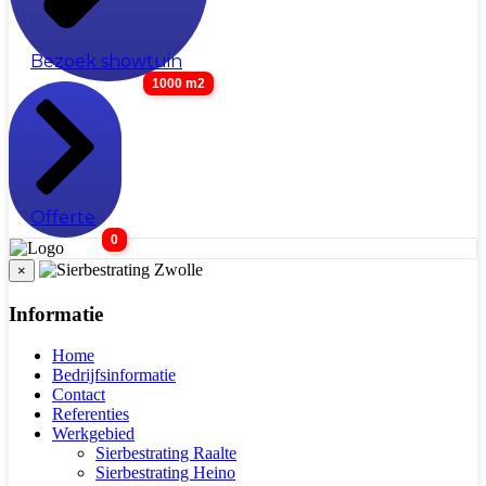
Bezoek showtuin
1000 m2
Offerte
0
×
Informatie
Home
Bedrijfsinformatie
Contact
Referenties
Werkgebied
Sierbestrating Raalte
Sierbestrating Heino