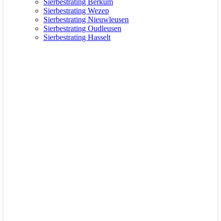
Sierbestrating Berkum
Sierbestrating Wezep
Sierbestrating Nieuwleusen
Sierbestrating Oudleusen
Sierbestrating Hasselt