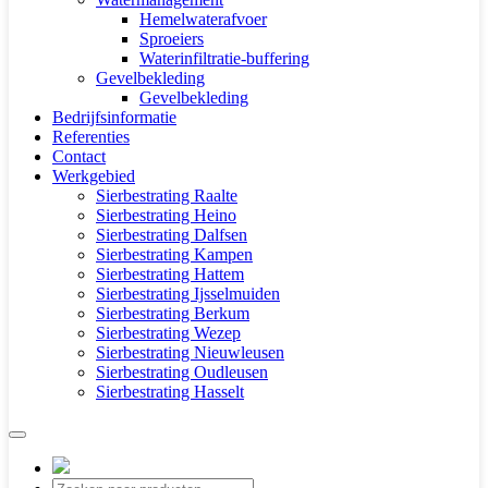
Hemelwaterafvoer
Sproeiers
Waterinfiltratie-buffering
Gevelbekleding
Gevelbekleding
Bedrijfsinformatie
Referenties
Contact
Werkgebied
Sierbestrating Raalte
Sierbestrating Heino
Sierbestrating Dalfsen
Sierbestrating Kampen
Sierbestrating Hattem
Sierbestrating Ijsselmuiden
Sierbestrating Berkum
Sierbestrating Wezep
Sierbestrating Nieuwleusen
Sierbestrating Oudleusen
Sierbestrating Hasselt
Producten