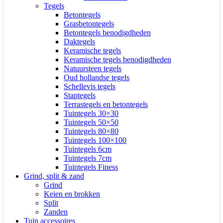
Tegels
Betontegels
Grasbetontegels
Betontegels benodigdheden
Daktegels
Keramische tegels
Keramische tegels benodigdheden
Natuursteen tegels
Oud hollandse tegels
Schellevis tegels
Staptegels
Terrastegels en betontegels
Tuintegels 30×30
Tuintegels 50×50
Tuintegels 80×80
Tuintegels 100×100
Tuintegels 6cm
Tuintegels 7cm
Tuintegels Finess
Grind, split & zand
Grind
Keien en brokken
Split
Zanden
Tuin accessoires