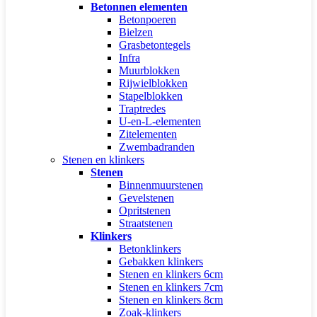
Betonnen elementen
Betonpoeren
Bielzen
Grasbetontegels
Infra
Muurblokken
Rijwielblokken
Stapelblokken
Traptredes
U-en-L-elementen
Zitelementen
Zwembadranden
Stenen en klinkers
Stenen
Binnenmuurstenen
Gevelstenen
Opritstenen
Straatstenen
Klinkers
Betonklinkers
Gebakken klinkers
Stenen en klinkers 6cm
Stenen en klinkers 7cm
Stenen en klinkers 8cm
Zoak-klinkers