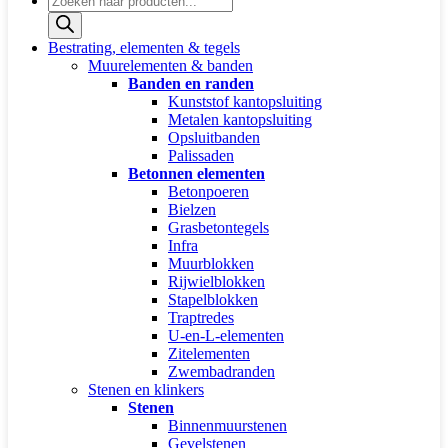
zoeken
Bestrating, elementen & tegels
Muurelementen & banden
Banden en randen
Kunststof kantopsluiting
Metalen kantopsluiting
Opsluitbanden
Palissaden
Betonnen elementen
Betonpoeren
Bielzen
Grasbetontegels
Infra
Muurblokken
Rijwielblokken
Stapelblokken
Traptredes
U-en-L-elementen
Zitelementen
Zwembadranden
Stenen en klinkers
Stenen
Binnenmuurstenen
Gevelstenen