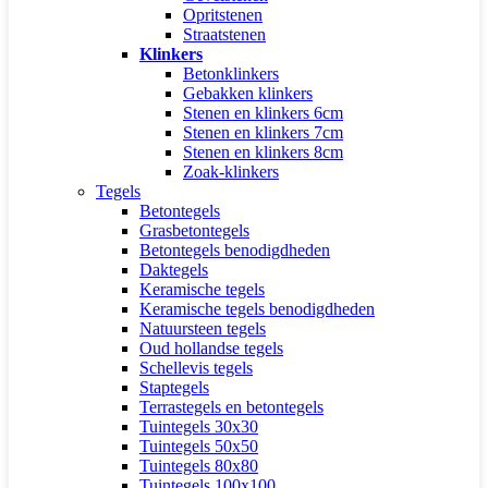
Opritstenen
Straatstenen
Klinkers
Betonklinkers
Gebakken klinkers
Stenen en klinkers 6cm
Stenen en klinkers 7cm
Stenen en klinkers 8cm
Zoak-klinkers
Tegels
Betontegels
Grasbetontegels
Betontegels benodigdheden
Daktegels
Keramische tegels
Keramische tegels benodigdheden
Natuursteen tegels
Oud hollandse tegels
Schellevis tegels
Staptegels
Terrastegels en betontegels
Tuintegels 30x30
Tuintegels 50x50
Tuintegels 80x80
Tuintegels 100x100