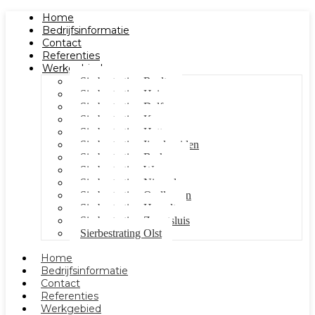
Home
Bedrijfsinformatie
Contact
Referenties
Werkgebied
Sierbestrating Raalte
Sierbestrating Heino
Sierbestrating Dalfsen
Sierbestrating Kampen
Sierbestrating Hattem
Sierbestrating Ijsselmuiden
Sierbestrating Berkum
Sierbestrating Wezep
Sierbestrating Nieuwleusen
Sierbestrating Oudleusen
Sierbestrating Hasselt
Sierbestrating Zwartsluis
Sierbestrating Olst
Home
Bedrijfsinformatie
Contact
Referenties
Werkgebied