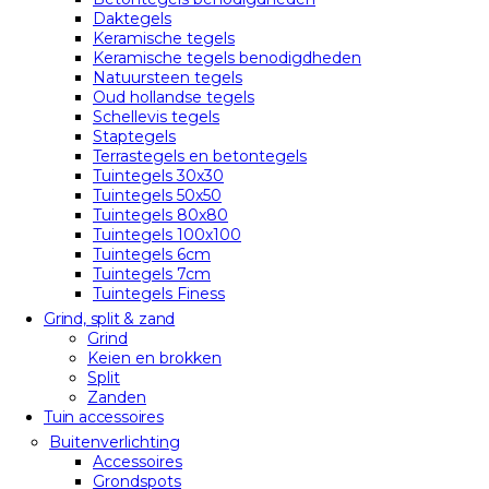
Daktegels
Keramische tegels
Keramische tegels benodigdheden
Natuursteen tegels
Oud hollandse tegels
Schellevis tegels
Staptegels
Terrastegels en betontegels
Tuintegels 30x30
Tuintegels 50x50
Tuintegels 80x80
Tuintegels 100x100
Tuintegels 6cm
Tuintegels 7cm
Tuintegels Finess
Grind, split & zand
Grind
Keien en brokken
Split
Zanden
Tuin accessoires
Buitenverlichting
Accessoires
Grondspots