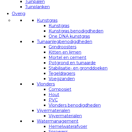
Tuinpalen
Tuinplanken
Overig
Kunstgras
Kunstgras
Kunstgras benodigdheden
One DNA kunstgras
Tuinaanlegbenodigdheden
Grindroosters
Kitten en lijmen
Mortel en cement
Potgrond en tuinaarde
Stabilisatie- en gronddoeken
Tegeldragers
Voegzanden
Vlonders
Composiet
Hout
PVC
Vlonders benodigdheden
Vijvermaterialen
Vijvermaterialen
Watermanagement
Hemelwaterafvoer
Sproeiers