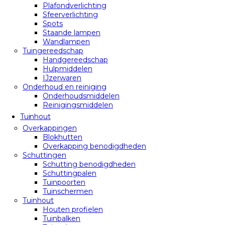
Plafondverlichting
Sfeerverlichting
Spots
Staande lampen
Wandlampen
Tuingereedschap
Handgereedschap
Hulpmiddelen
IJzerwaren
Onderhoud en reiniging
Onderhoudsmiddelen
Reinigingsmiddelen
Tuinhout
Overkappingen
Blokhutten
Overkapping benodigdheden
Schuttingen
Schutting benodigdheden
Schuttingpalen
Tuinpoorten
Tuinschermen
Tuinhout
Houten profielen
Tuinbalken