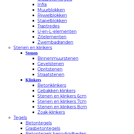
Infra
Muurblokken
Rijwielblokken
Stapelblokken
Traptredes
U-en-L-elementen
Zitelementen
Zwembadranden
Stenen en klinkers
Stenen
Binnenmuurstenen
Gevelstenen
Opritstenen
Straatstenen
Klinkers
Betonklinkers
Gebakken klinkers
Stenen en klinkers 6cm
Stenen en klinkers 7cm
Stenen en klinkers 8cm
Zoak-klinkers
Tegels
Betontegels
Grasbetontegels
Betontegels benodigdheden