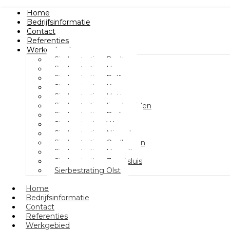
Home
Bedrijfsinformatie
Contact
Referenties
Werkgebied
Sierbestrating Raalte
Sierbestrating Heino
Sierbestrating Dalfsen
Sierbestrating Kampen
Sierbestrating Hattem
Sierbestrating Ijsselmuiden
Sierbestrating Berkum
Sierbestrating Wezep
Sierbestrating Nieuwleusen
Sierbestrating Oudleusen
Sierbestrating Hasselt
Sierbestrating Zwartsluis
Sierbestrating Olst
Home
Bedrijfsinformatie
Contact
Referenties
Werkgebied