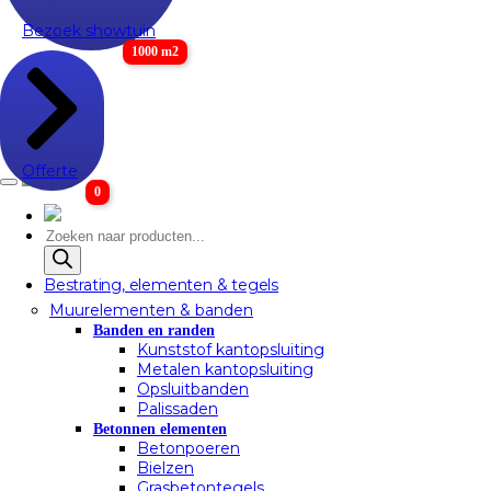
Bezoek showtuin
1000 m2
Offerte
0
Producten
zoeken
Bestrating, elementen & tegels
Muurelementen & banden
Banden en randen
Kunststof kantopsluiting
Metalen kantopsluiting
Opsluitbanden
Palissaden
Betonnen elementen
Betonpoeren
Bielzen
Grasbetontegels