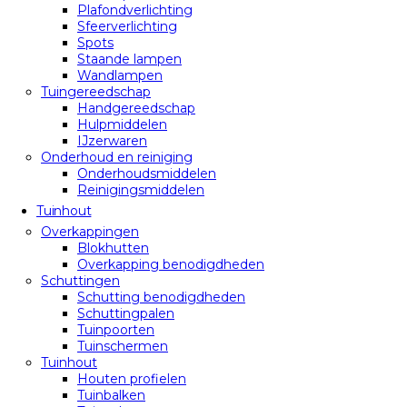
Plafondverlichting
Sfeerverlichting
Spots
Staande lampen
Wandlampen
Tuingereedschap
Handgereedschap
Hulpmiddelen
IJzerwaren
Onderhoud en reiniging
Onderhoudsmiddelen
Reinigingsmiddelen
Tuinhout
Overkappingen
Blokhutten
Overkapping benodigdheden
Schuttingen
Schutting benodigdheden
Schuttingpalen
Tuinpoorten
Tuinschermen
Tuinhout
Houten profielen
Tuinbalken