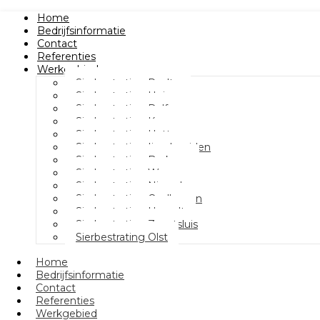
Home
Bedrijfsinformatie
Contact
Referenties
Werkgebied
Sierbestrating Raalte
Sierbestrating Heino
Sierbestrating Dalfsen
Sierbestrating Kampen
Sierbestrating Hattem
Sierbestrating Ijsselmuiden
Sierbestrating Berkum
Sierbestrating Wezep
Sierbestrating Nieuwleusen
Sierbestrating Oudleusen
Sierbestrating Hasselt
Sierbestrating Zwartsluis
Sierbestrating Olst
Home
Bedrijfsinformatie
Contact
Referenties
Werkgebied