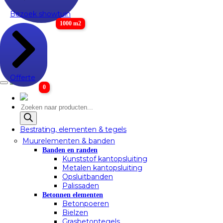
Bezoek showtuin
1000 m2
Offerte
0
Producten
zoeken
Bestrating, elementen & tegels
Muurelementen & banden
Banden en randen
Kunststof kantopsluiting
Metalen kantopsluiting
Opsluitbanden
Palissaden
Betonnen elementen
Betonpoeren
Bielzen
Grasbetontegels