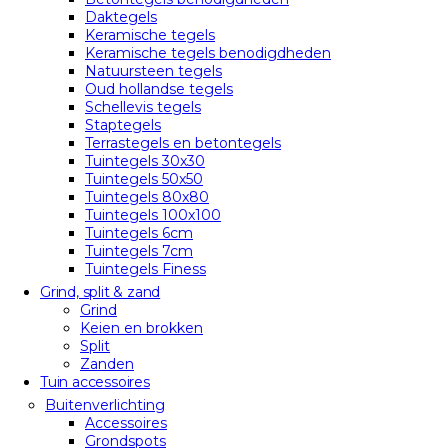
Daktegels
Keramische tegels
Keramische tegels benodigdheden
Natuursteen tegels
Oud hollandse tegels
Schellevis tegels
Staptegels
Terrastegels en betontegels
Tuintegels 30x30
Tuintegels 50x50
Tuintegels 80x80
Tuintegels 100x100
Tuintegels 6cm
Tuintegels 7cm
Tuintegels Finess
Grind, split & zand
Grind
Keien en brokken
Split
Zanden
Tuin accessoires
Buitenverlichting
Accessoires
Grondspots