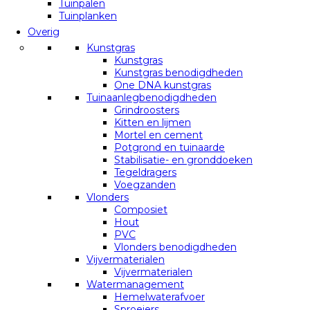
Tuinpalen
Tuinplanken
Overig
Kunstgras
Kunstgras
Kunstgras benodigdheden
One DNA kunstgras
Tuinaanlegbenodigdheden
Grindroosters
Kitten en lijmen
Mortel en cement
Potgrond en tuinaarde
Stabilisatie- en gronddoeken
Tegeldragers
Voegzanden
Vlonders
Composiet
Hout
PVC
Vlonders benodigdheden
Vijvermaterialen
Vijvermaterialen
Watermanagement
Hemelwaterafvoer
Sproeiers