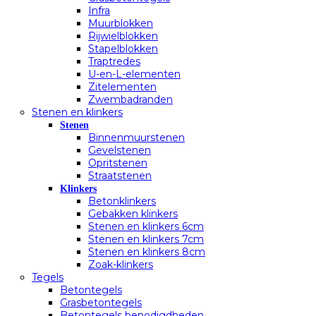
Infra
Muurblokken
Rijwielblokken
Stapelblokken
Traptredes
U-en-L-elementen
Zitelementen
Zwembadranden
Stenen en klinkers
Stenen
Binnenmuurstenen
Gevelstenen
Opritstenen
Straatstenen
Klinkers
Betonklinkers
Gebakken klinkers
Stenen en klinkers 6cm
Stenen en klinkers 7cm
Stenen en klinkers 8cm
Zoak-klinkers
Tegels
Betontegels
Grasbetontegels
Betontegels benodigdheden