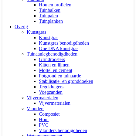
Houten profielen
Tuinbalken
Tuinpalen
Tuinplanken
Overig
Kunstgras
Kunstgras
Kunstgras benodigdheden
One DNA kunstgras
Tuinaanlegbenodigdheden
Grindroosters
Kitten en lijmen
Mortel en cement
Potgrond en tuinaarde
Stabilisatie- en gronddoeken
Tegeldragers
Voegzanden
Vijvermaterialen
Vijvermaterialen
Vlonders
Composiet
Hout
PVC
Vlonders benodigdheden
Watermanagement