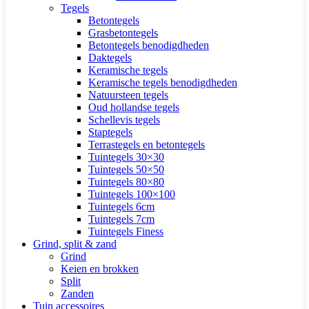
Tegels
Betontegels
Grasbetontegels
Betontegels benodigdheden
Daktegels
Keramische tegels
Keramische tegels benodigdheden
Natuursteen tegels
Oud hollandse tegels
Schellevis tegels
Staptegels
Terrastegels en betontegels
Tuintegels 30×30
Tuintegels 50×50
Tuintegels 80×80
Tuintegels 100×100
Tuintegels 6cm
Tuintegels 7cm
Tuintegels Finess
Grind, split & zand
Grind
Keien en brokken
Split
Zanden
Tuin accessoires