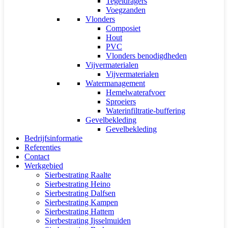
Tegeldragers
Voegzanden
Vlonders
Composiet
Hout
PVC
Vlonders benodigdheden
Vijvermaterialen
Vijvermaterialen
Watermanagement
Hemelwaterafvoer
Sproeiers
Waterinfiltratie-buffering
Gevelbekleding
Gevelbekleding
Bedrijfsinformatie
Referenties
Contact
Werkgebied
Sierbestrating Raalte
Sierbestrating Heino
Sierbestrating Dalfsen
Sierbestrating Kampen
Sierbestrating Hattem
Sierbestrating Ijsselmuiden