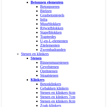
Betonnen elementen
Betonpoeren
Bielzen
Grasbetontegels
Infra
Muurblokken
Rijwielblokken
Stapelblokken
Traptredes
U-en-L-elementen
Zitelementen
Zwembadranden
Stenen en klinkers
Stenen
Binnenmuurstenen
Gevelstenen
Opritstenen
Straatstenen
Klinkers
Betonklinkers
Gebakken klinkers
Stenen en klinkers 6cm
Stenen en klinkers 7cm
Stenen en klinkers 8cm
Zoak-klinkers