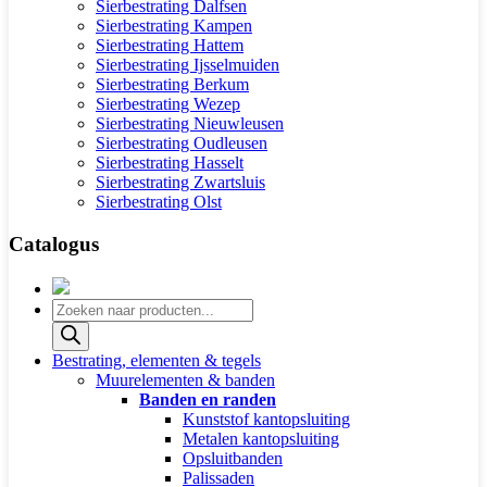
Sierbestrating Dalfsen
Sierbestrating Kampen
Sierbestrating Hattem
Sierbestrating Ijsselmuiden
Sierbestrating Berkum
Sierbestrating Wezep
Sierbestrating Nieuwleusen
Sierbestrating Oudleusen
Sierbestrating Hasselt
Sierbestrating Zwartsluis
Sierbestrating Olst
Catalogus
Producten
zoeken
Bestrating, elementen & tegels
Muurelementen & banden
Banden en randen
Kunststof kantopsluiting
Metalen kantopsluiting
Opsluitbanden
Palissaden