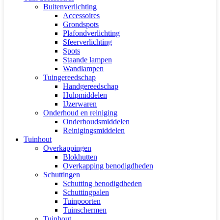
Buitenverlichting
Accessoires
Grondspots
Plafondverlichting
Sfeerverlichting
Spots
Staande lampen
Wandlampen
Tuingereedschap
Handgereedschap
Hulpmiddelen
IJzerwaren
Onderhoud en reiniging
Onderhoudsmiddelen
Reinigingsmiddelen
Tuinhout
Overkappingen
Blokhutten
Overkapping benodigdheden
Schuttingen
Schutting benodigdheden
Schuttingpalen
Tuinpoorten
Tuinschermen
Tuinhout