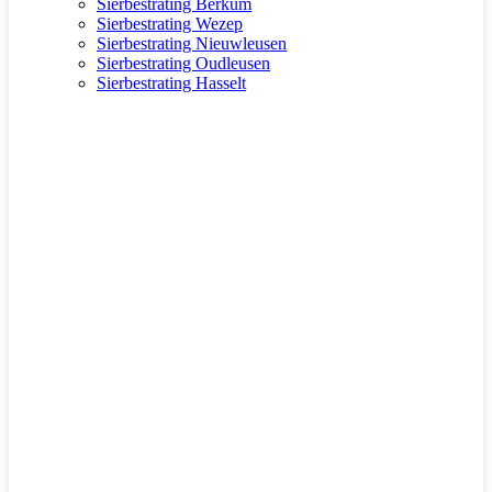
Sierbestrating Berkum
Sierbestrating Wezep
Sierbestrating Nieuwleusen
Sierbestrating Oudleusen
Sierbestrating Hasselt