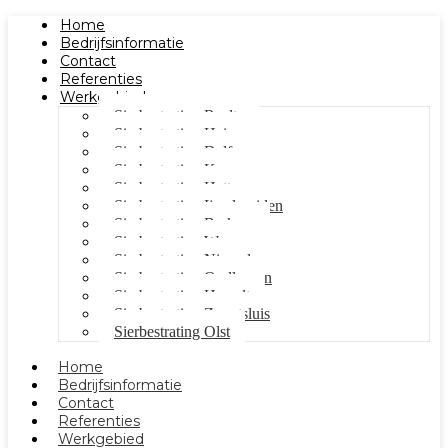
Home
Bedrijfsinformatie
Contact
Referenties
Werkgebied
Sierbestrating Raalte
Sierbestrating Heino
Sierbestrating Dalfsen
Sierbestrating Kampen
Sierbestrating Hattem
Sierbestrating Ijsselmuiden
Sierbestrating Berkum
Sierbestrating Wezep
Sierbestrating Nieuwleusen
Sierbestrating Oudleusen
Sierbestrating Hasselt
Sierbestrating Zwartsluis
Sierbestrating Olst
Home
Bedrijfsinformatie
Contact
Referenties
Werkgebied