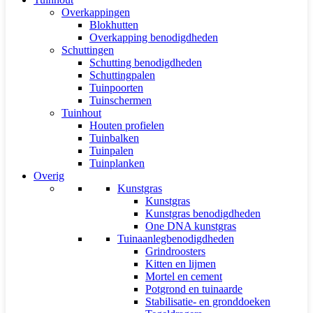
Overkappingen
Blokhutten
Overkapping benodigdheden
Schuttingen
Schutting benodigdheden
Schuttingpalen
Tuinpoorten
Tuinschermen
Tuinhout
Houten profielen
Tuinbalken
Tuinpalen
Tuinplanken
Overig
Kunstgras
Kunstgras
Kunstgras benodigdheden
One DNA kunstgras
Tuinaanlegbenodigdheden
Grindroosters
Kitten en lijmen
Mortel en cement
Potgrond en tuinaarde
Stabilisatie- en gronddoeken