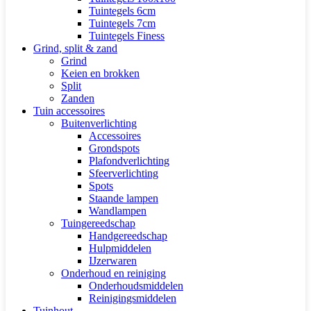
Tuintegels 6cm
Tuintegels 7cm
Tuintegels Finess
Grind, split & zand
Grind
Keien en brokken
Split
Zanden
Tuin accessoires
Buitenverlichting
Accessoires
Grondspots
Plafondverlichting
Sfeerverlichting
Spots
Staande lampen
Wandlampen
Tuingereedschap
Handgereedschap
Hulpmiddelen
IJzerwaren
Onderhoud en reiniging
Onderhoudsmiddelen
Reinigingsmiddelen
Tuinhout