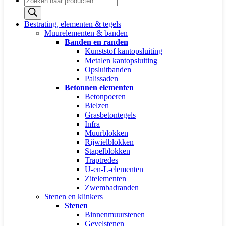
zoeken
Bestrating, elementen & tegels
Muurelementen & banden
Banden en randen
Kunststof kantopsluiting
Metalen kantopsluiting
Opsluitbanden
Palissaden
Betonnen elementen
Betonpoeren
Bielzen
Grasbetontegels
Infra
Muurblokken
Rijwielblokken
Stapelblokken
Traptredes
U-en-L-elementen
Zitelementen
Zwembadranden
Stenen en klinkers
Stenen
Binnenmuurstenen
Gevelstenen