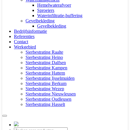
Hemelwaterafvoer
Sproeiers
Waterinfiltratie-buffering
Gevelbekleding
Gevelbekleding
Bedrijfsinformatie
Referenties
Contact
Werkgebied
Sierbestrating Raalte
Sierbestrating Heino
Sierbestrating Dalfsen
Sierbestrating Kampen
Sierbestrating Hattem
Sierbestrating Ijsselmuiden
Sierbestrating Berkum
Sierbestrating Wezep
Sierbestrating Nieuwleusen
Sierbestrating Oudleusen
Sierbestrating Hasselt
Producten