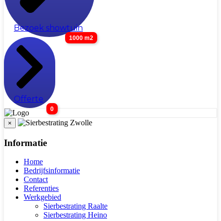
Bezoek showtuin
1000 m2
Offerte
0
×
Informatie
Home
Bedrijfsinformatie
Contact
Referenties
Werkgebied
Sierbestrating Raalte
Sierbestrating Heino