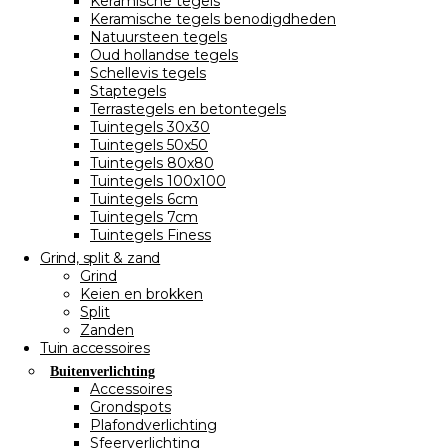
Keramische tegels
Keramische tegels benodigdheden
Natuursteen tegels
Oud hollandse tegels
Schellevis tegels
Staptegels
Terrastegels en betontegels
Tuintegels 30x30
Tuintegels 50x50
Tuintegels 80x80
Tuintegels 100x100
Tuintegels 6cm
Tuintegels 7cm
Tuintegels Finess
Grind, split & zand
Grind
Keien en brokken
Split
Zanden
Tuin accessoires
Buitenverlichting
Accessoires
Grondspots
Plafondverlichting
Sfeerverlichting