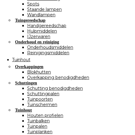
Spots
Staande lampen
Wandlampen
Tuingereedschap
Handgereedschap
Hulpmiddelen
IJzerwaren
Onderhoud en reiniging
Onderhoudsmiddelen
Reinigingsmiddelen
Tuinhout
Overkappingen
Blokhutten
Overkapping benodigdheden
Schuttingen
Schutting benodigdheden
Schuttingpalen
Tuinpoorten
Tuinschermen
Tuinhout
Houten profielen
Tuinbalken
Tuinpalen
Tuinplanken