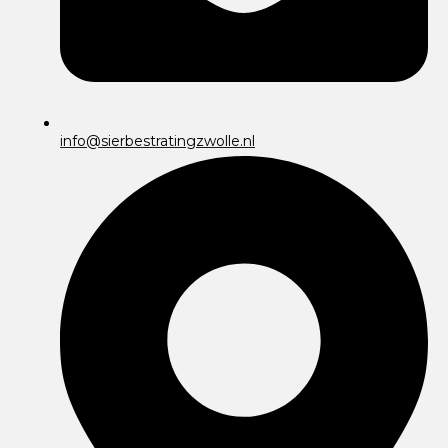
info@sierbestratingzwolle.nl