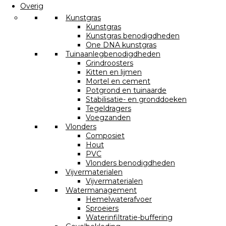
Overig
Kunstgras
Kunstgras
Kunstgras benodigdheden
One DNA kunstgras
Tuinaanlegbenodigdheden
Grindroosters
Kitten en lijmen
Mortel en cement
Potgrond en tuinaarde
Stabilisatie- en gronddoeken
Tegeldragers
Voegzanden
Vlonders
Composiet
Hout
PVC
Vlonders benodigdheden
Vijvermaterialen
Vijvermaterialen
Watermanagement
Hemelwaterafvoer
Sproeiers
Waterinfiltratie-buffering