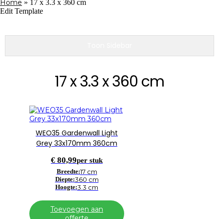
Home
»
17 x 3.3 x 360 cm
Edit Template
Toon Sidebar
17 x 3.3 x 360 cm
WEO35 Gardenwall Light
Grey 33x170mm 360cm
€
80,99
per stuk
Breedte:
17 cm
Diepte:
360 cm
Hoogte:
3.3 cm
Toevoegen aan
offerte