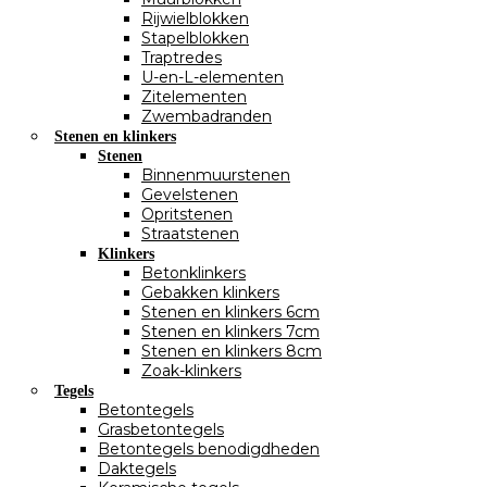
Rijwielblokken
Stapelblokken
Traptredes
U-en-L-elementen
Zitelementen
Zwembadranden
Stenen en klinkers
Stenen
Binnenmuurstenen
Gevelstenen
Opritstenen
Straatstenen
Klinkers
Betonklinkers
Gebakken klinkers
Stenen en klinkers 6cm
Stenen en klinkers 7cm
Stenen en klinkers 8cm
Zoak-klinkers
Tegels
Betontegels
Grasbetontegels
Betontegels benodigdheden
Daktegels