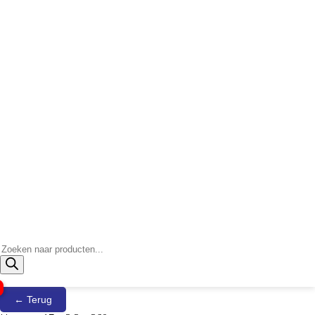
Producten
zoeken
← Terug