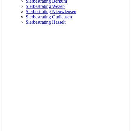
Sierbestrating Berkum
Sierbestrating Wezep
Sierbestrating Nieuwleusen
Sierbestrating Oudleusen
Sierbestrating Hasselt