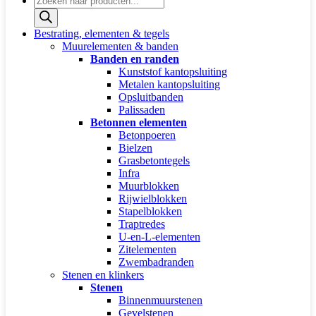
zoeken
Bestrating, elementen & tegels
Muurelementen & banden
Banden en randen
Kunststof kantopsluiting
Metalen kantopsluiting
Opsluitbanden
Palissaden
Betonnen elementen
Betonpoeren
Bielzen
Grasbetontegels
Infra
Muurblokken
Rijwielblokken
Stapelblokken
Traptredes
U-en-L-elementen
Zitelementen
Zwembadranden
Stenen en klinkers
Stenen
Binnenmuurstenen
Gevelstenen