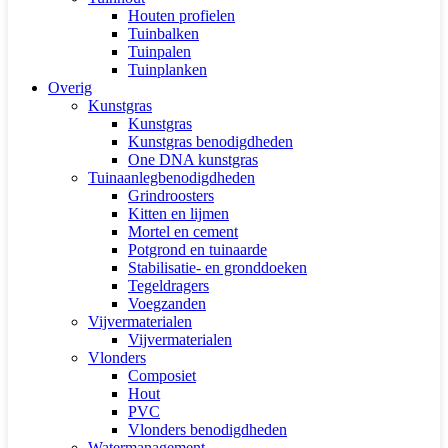
Houten profielen
Tuinbalken
Tuinpalen
Tuinplanken
Overig
Kunstgras
Kunstgras
Kunstgras benodigdheden
One DNA kunstgras
Tuinaanlegbenodigdheden
Grindroosters
Kitten en lijmen
Mortel en cement
Potgrond en tuinaarde
Stabilisatie- en gronddoeken
Tegeldragers
Voegzanden
Vijvermaterialen
Vijvermaterialen
Vlonders
Composiet
Hout
PVC
Vlonders benodigdheden
Watermanagement