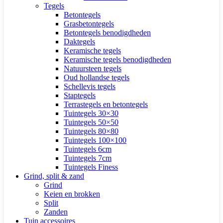
Tegels
Betontegels
Grasbetontegels
Betontegels benodigdheden
Daktegels
Keramische tegels
Keramische tegels benodigdheden
Natuursteen tegels
Oud hollandse tegels
Schellevis tegels
Staptegels
Terrastegels en betontegels
Tuintegels 30×30
Tuintegels 50×50
Tuintegels 80×80
Tuintegels 100×100
Tuintegels 6cm
Tuintegels 7cm
Tuintegels Finess
Grind, split & zand
Grind
Keien en brokken
Split
Zanden
Tuin accessoires