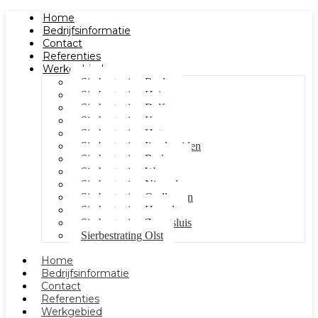
Home
Bedrijfsinformatie
Contact
Referenties
Werkgebied
Sierbestrating Raalte
Sierbestrating Heino
Sierbestrating Dalfsen
Sierbestrating Kampen
Sierbestrating Hattem
Sierbestrating Ijsselmuiden
Sierbestrating Berkum
Sierbestrating Wezep
Sierbestrating Nieuwleusen
Sierbestrating Oudleusen
Sierbestrating Hasselt
Sierbestrating Zwartsluis
Sierbestrating Olst
Home
Bedrijfsinformatie
Contact
Referenties
Werkgebied