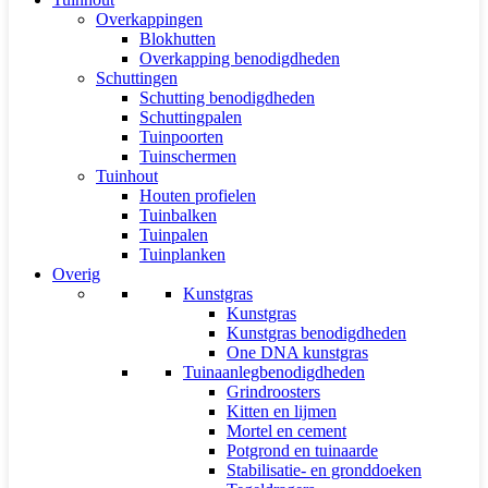
Overkappingen
Blokhutten
Overkapping benodigdheden
Schuttingen
Schutting benodigdheden
Schuttingpalen
Tuinpoorten
Tuinschermen
Tuinhout
Houten profielen
Tuinbalken
Tuinpalen
Tuinplanken
Overig
Kunstgras
Kunstgras
Kunstgras benodigdheden
One DNA kunstgras
Tuinaanlegbenodigdheden
Grindroosters
Kitten en lijmen
Mortel en cement
Potgrond en tuinaarde
Stabilisatie- en gronddoeken