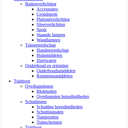
Buitenverlichting
Accessoires
Grondspots
Plafondverlichting
Sfeerverlichting
Spots
Staande lampen
Wandlampen
Tuingereedschap
Handgereedschap
Hulpmiddelen
IJzerwaren
Onderhoud en reiniging
Onderhoudsmiddelen
Reinigingsmiddelen
Tuinhout
Overkappingen
Blokhutten
Overkapping benodigdheden
Schuttingen
Schutting benodigdheden
Schuttingpalen
Tuinpoorten
Tuinschermen
Tuinhout