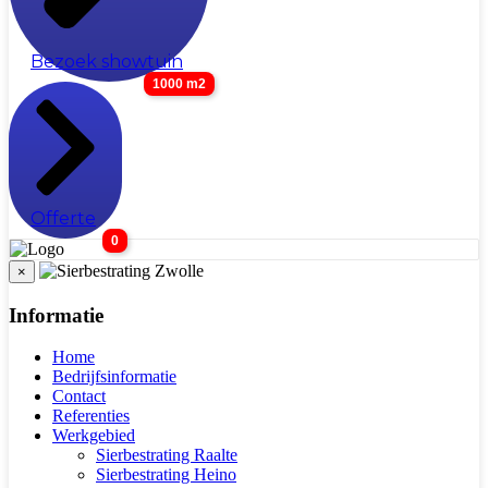
Bezoek showtuin
1000 m2
Offerte
0
×
Informatie
Home
Bedrijfsinformatie
Contact
Referenties
Werkgebied
Sierbestrating Raalte
Sierbestrating Heino