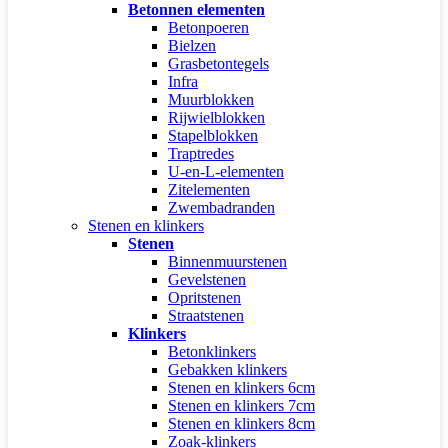
Betonnen elementen
Betonpoeren
Bielzen
Grasbetontegels
Infra
Muurblokken
Rijwielblokken
Stapelblokken
Traptredes
U-en-L-elementen
Zitelementen
Zwembadranden
Stenen en klinkers
Stenen
Binnenmuurstenen
Gevelstenen
Opritstenen
Straatstenen
Klinkers
Betonklinkers
Gebakken klinkers
Stenen en klinkers 6cm
Stenen en klinkers 7cm
Stenen en klinkers 8cm
Zoak-klinkers