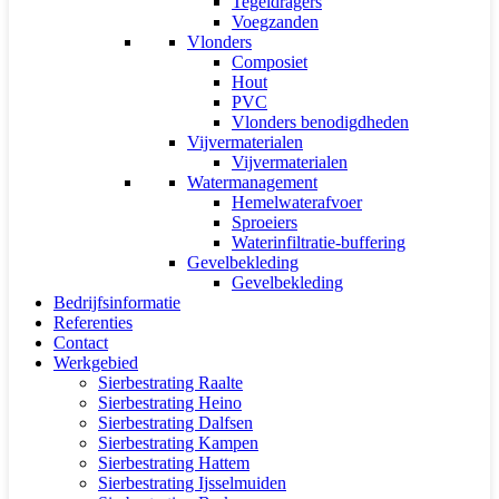
Tegeldragers
Voegzanden
Vlonders
Composiet
Hout
PVC
Vlonders benodigdheden
Vijvermaterialen
Vijvermaterialen
Watermanagement
Hemelwaterafvoer
Sproeiers
Waterinfiltratie-buffering
Gevelbekleding
Gevelbekleding
Bedrijfsinformatie
Referenties
Contact
Werkgebied
Sierbestrating Raalte
Sierbestrating Heino
Sierbestrating Dalfsen
Sierbestrating Kampen
Sierbestrating Hattem
Sierbestrating Ijsselmuiden