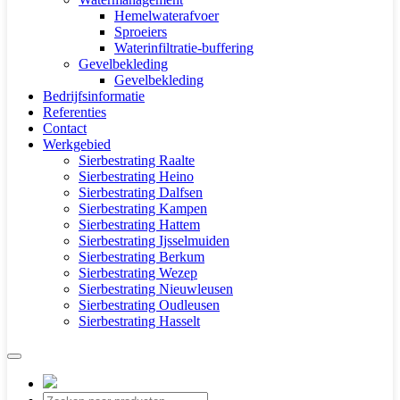
Hemelwaterafvoer
Sproeiers
Waterinfiltratie-buffering
Gevelbekleding
Gevelbekleding
Bedrijfsinformatie
Referenties
Contact
Werkgebied
Sierbestrating Raalte
Sierbestrating Heino
Sierbestrating Dalfsen
Sierbestrating Kampen
Sierbestrating Hattem
Sierbestrating Ijsselmuiden
Sierbestrating Berkum
Sierbestrating Wezep
Sierbestrating Nieuwleusen
Sierbestrating Oudleusen
Sierbestrating Hasselt
Producten