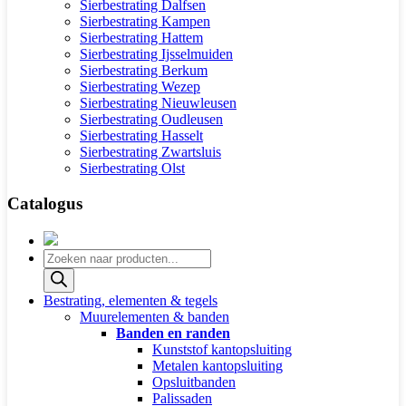
Sierbestrating Dalfsen
Sierbestrating Kampen
Sierbestrating Hattem
Sierbestrating Ijsselmuiden
Sierbestrating Berkum
Sierbestrating Wezep
Sierbestrating Nieuwleusen
Sierbestrating Oudleusen
Sierbestrating Hasselt
Sierbestrating Zwartsluis
Sierbestrating Olst
Catalogus
Producten
zoeken
Bestrating, elementen & tegels
Muurelementen & banden
Banden en randen
Kunststof kantopsluiting
Metalen kantopsluiting
Opsluitbanden
Palissaden