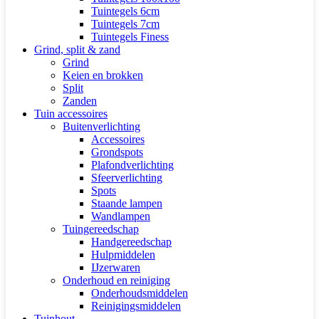
Tuintegels 6cm
Tuintegels 7cm
Tuintegels Finess
Grind, split & zand
Grind
Keien en brokken
Split
Zanden
Tuin accessoires
Buitenverlichting
Accessoires
Grondspots
Plafondverlichting
Sfeerverlichting
Spots
Staande lampen
Wandlampen
Tuingereedschap
Handgereedschap
Hulpmiddelen
IJzerwaren
Onderhoud en reiniging
Onderhoudsmiddelen
Reinigingsmiddelen
Tuinhout