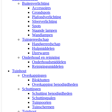
Buitenverlichting
Accessoires
Grondspots
Plafondverlichting
Sfeerverlichting
Spots
Staande lampen
Wandlampen
Tuingereedschap
Handgereedschap
Hulpmiddelen
IJzerwaren
Onderhoud en reiniging
Onderhoudsmiddelen
Reinigingsmiddelen
Tuinhout
Overkappingen
Blokhutten
Overkapping benodigdheden
Schuttingen
Schutting benodigdheden
Schuttingpalen
Tuinpoorten
Tuinschermen
Tuinhout