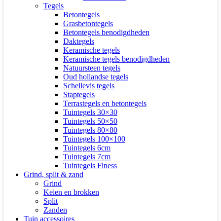
Tegels
Betontegels
Grasbetontegels
Betontegels benodigdheden
Daktegels
Keramische tegels
Keramische tegels benodigdheden
Natuursteen tegels
Oud hollandse tegels
Schellevis tegels
Staptegels
Terrastegels en betontegels
Tuintegels 30×30
Tuintegels 50×50
Tuintegels 80×80
Tuintegels 100×100
Tuintegels 6cm
Tuintegels 7cm
Tuintegels Finess
Grind, split & zand
Grind
Keien en brokken
Split
Zanden
Tuin accessoires