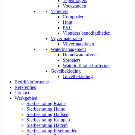
Tegeldragers
Voegzanden
Vlonders
Composiet
Hout
PVC
Vlonders benodigdheden
Vijvermaterialen
Vijvermaterialen
Watermanagement
Hemelwaterafvoer
Sproeiers
Waterinfiltratie-buffering
Gevelbekleding
Gevelbekleding
Bedrijfsinformatie
Referenties
Contact
Werkgebied
Sierbestrating Raalte
Sierbestrating Heino
Sierbestrating Dalfsen
Sierbestrating Kampen
Sierbestrating Hattem
Sierbestrating Ijsselmuiden