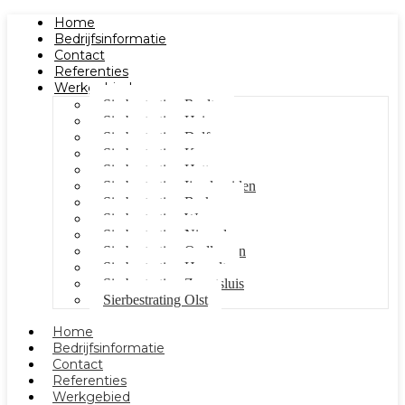
Home
Bedrijfsinformatie
Contact
Referenties
Werkgebied
Sierbestrating Raalte
Sierbestrating Heino
Sierbestrating Dalfsen
Sierbestrating Kampen
Sierbestrating Hattem
Sierbestrating Ijsselmuiden
Sierbestrating Berkum
Sierbestrating Wezep
Sierbestrating Nieuwleusen
Sierbestrating Oudleusen
Sierbestrating Hasselt
Sierbestrating Zwartsluis
Sierbestrating Olst
Home
Bedrijfsinformatie
Contact
Referenties
Werkgebied