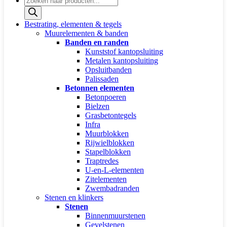
zoeken
Bestrating, elementen & tegels
Muurelementen & banden
Banden en randen
Kunststof kantopsluiting
Metalen kantopsluiting
Opsluitbanden
Palissaden
Betonnen elementen
Betonpoeren
Bielzen
Grasbetontegels
Infra
Muurblokken
Rijwielblokken
Stapelblokken
Traptredes
U-en-L-elementen
Zitelementen
Zwembadranden
Stenen en klinkers
Stenen
Binnenmuurstenen
Gevelstenen