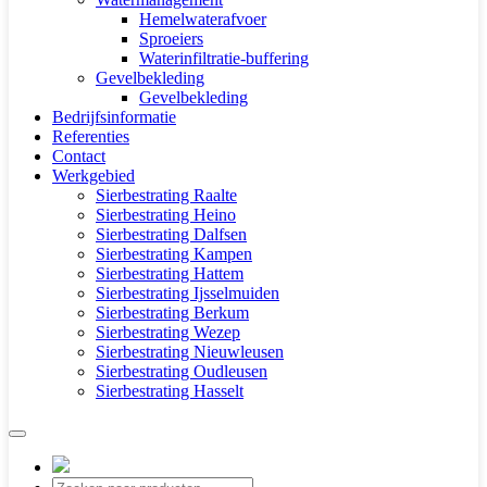
Hemelwaterafvoer
Sproeiers
Waterinfiltratie-buffering
Gevelbekleding
Gevelbekleding
Bedrijfsinformatie
Referenties
Contact
Werkgebied
Sierbestrating Raalte
Sierbestrating Heino
Sierbestrating Dalfsen
Sierbestrating Kampen
Sierbestrating Hattem
Sierbestrating Ijsselmuiden
Sierbestrating Berkum
Sierbestrating Wezep
Sierbestrating Nieuwleusen
Sierbestrating Oudleusen
Sierbestrating Hasselt
Producten