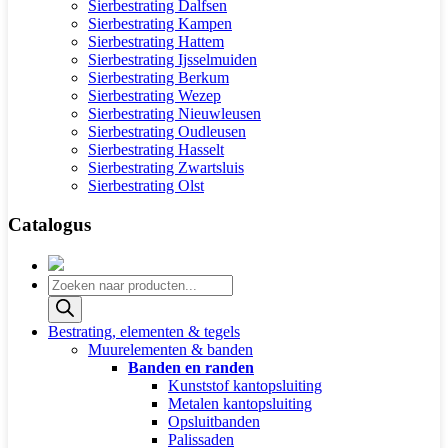
Sierbestrating Dalfsen
Sierbestrating Kampen
Sierbestrating Hattem
Sierbestrating Ijsselmuiden
Sierbestrating Berkum
Sierbestrating Wezep
Sierbestrating Nieuwleusen
Sierbestrating Oudleusen
Sierbestrating Hasselt
Sierbestrating Zwartsluis
Sierbestrating Olst
Catalogus
Producten
zoeken
Bestrating, elementen & tegels
Muurelementen & banden
Banden en randen
Kunststof kantopsluiting
Metalen kantopsluiting
Opsluitbanden
Palissaden