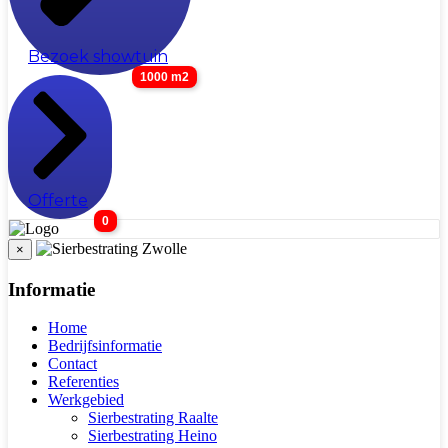
Bezoek showtuin
1000 m2
Offerte
0
×
Informatie
Home
Bedrijfsinformatie
Contact
Referenties
Werkgebied
Sierbestrating Raalte
Sierbestrating Heino