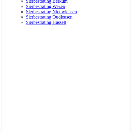
Sierbestrating Berkum
Sierbestrating Wezep
Sierbestrating Nieuwleusen
Sierbestrating Oudleusen
Sierbestrating Hasselt