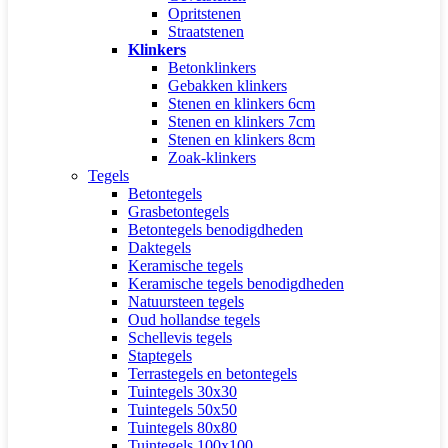
Opritstenen
Straatstenen
Klinkers
Betonklinkers
Gebakken klinkers
Stenen en klinkers 6cm
Stenen en klinkers 7cm
Stenen en klinkers 8cm
Zoak-klinkers
Tegels
Betontegels
Grasbetontegels
Betontegels benodigdheden
Daktegels
Keramische tegels
Keramische tegels benodigdheden
Natuursteen tegels
Oud hollandse tegels
Schellevis tegels
Staptegels
Terrastegels en betontegels
Tuintegels 30x30
Tuintegels 50x50
Tuintegels 80x80
Tuintegels 100x100