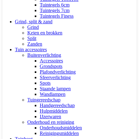
Tuintegels 6cm
Tuintegels 7cm
Tuintegels Finess
Grind, split & zand
Grind
Keien en brokken
Split
Zanden
Tuin accessoires
Buitenverlichting
Accessoires
Grondspots
Plafondverlichting
Sfeerverlichting
Spots
Staande lampen
Wandlampen
Tuingereedschap
Handgereedschap
Hulpmiddelen
IJzerwaren
Onderhoud en reiniging
Onderhoudsmiddelen
Reinigingsmiddelen
Tuinhout