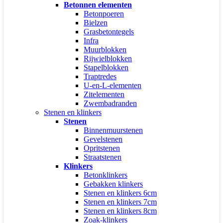
Betonnen elementen
Betonpoeren
Bielzen
Grasbetontegels
Infra
Muurblokken
Rijwielblokken
Stapelblokken
Traptredes
U-en-L-elementen
Zitelementen
Zwembadranden
Stenen en klinkers
Stenen
Binnenmuurstenen
Gevelstenen
Opritstenen
Straatstenen
Klinkers
Betonklinkers
Gebakken klinkers
Stenen en klinkers 6cm
Stenen en klinkers 7cm
Stenen en klinkers 8cm
Zoak-klinkers