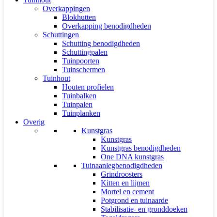
Overkappingen
Blokhutten
Overkapping benodigdheden
Schuttingen
Schutting benodigdheden
Schuttingpalen
Tuinpoorten
Tuinschermen
Tuinhout
Houten profielen
Tuinbalken
Tuinpalen
Tuinplanken
Overig
Kunstgras
Kunstgras
Kunstgras benodigdheden
One DNA kunstgras
Tuinaanlegbenodigdheden
Grindroosters
Kitten en lijmen
Mortel en cement
Potgrond en tuinaarde
Stabilisatie- en gronddoeken