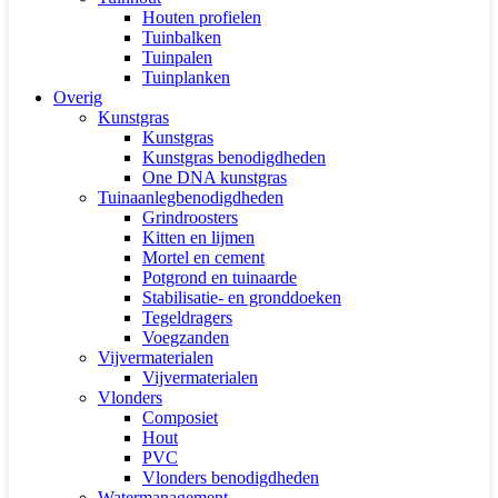
Houten profielen
Tuinbalken
Tuinpalen
Tuinplanken
Overig
Kunstgras
Kunstgras
Kunstgras benodigdheden
One DNA kunstgras
Tuinaanlegbenodigdheden
Grindroosters
Kitten en lijmen
Mortel en cement
Potgrond en tuinaarde
Stabilisatie- en gronddoeken
Tegeldragers
Voegzanden
Vijvermaterialen
Vijvermaterialen
Vlonders
Composiet
Hout
PVC
Vlonders benodigdheden
Watermanagement