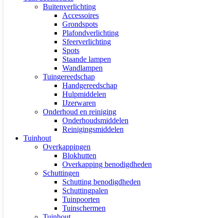
Buitenverlichting
Accessoires
Grondspots
Plafondverlichting
Sfeerverlichting
Spots
Staande lampen
Wandlampen
Tuingereedschap
Handgereedschap
Hulpmiddelen
IJzerwaren
Onderhoud en reiniging
Onderhoudsmiddelen
Reinigingsmiddelen
Tuinhout
Overkappingen
Blokhutten
Overkapping benodigdheden
Schuttingen
Schutting benodigdheden
Schuttingpalen
Tuinpoorten
Tuinschermen
Tuinhout