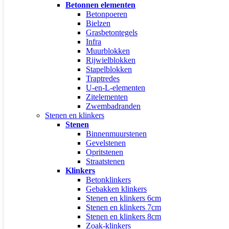
Betonnen elementen
Betonpoeren
Bielzen
Grasbetontegels
Infra
Muurblokken
Rijwielblokken
Stapelblokken
Traptredes
U-en-L-elementen
Zitelementen
Zwembadranden
Stenen en klinkers
Stenen
Binnenmuurstenen
Gevelstenen
Opritstenen
Straatstenen
Klinkers
Betonklinkers
Gebakken klinkers
Stenen en klinkers 6cm
Stenen en klinkers 7cm
Stenen en klinkers 8cm
Zoak-klinkers