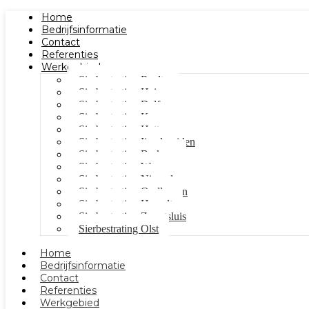
Home
Bedrijfsinformatie
Contact
Referenties
Werkgebied
Sierbestrating Raalte
Sierbestrating Heino
Sierbestrating Dalfsen
Sierbestrating Kampen
Sierbestrating Hattem
Sierbestrating Ijsselmuiden
Sierbestrating Berkum
Sierbestrating Wezep
Sierbestrating Nieuwleusen
Sierbestrating Oudleusen
Sierbestrating Hasselt
Sierbestrating Zwartsluis
Sierbestrating Olst
Home
Bedrijfsinformatie
Contact
Referenties
Werkgebied