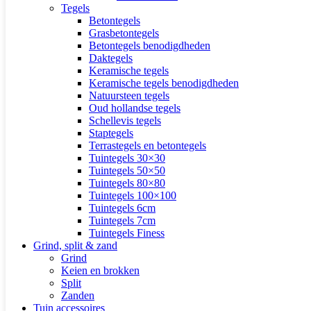
Tegels
Betontegels
Grasbetontegels
Betontegels benodigdheden
Daktegels
Keramische tegels
Keramische tegels benodigdheden
Natuursteen tegels
Oud hollandse tegels
Schellevis tegels
Staptegels
Terrastegels en betontegels
Tuintegels 30×30
Tuintegels 50×50
Tuintegels 80×80
Tuintegels 100×100
Tuintegels 6cm
Tuintegels 7cm
Tuintegels Finess
Grind, split & zand
Grind
Keien en brokken
Split
Zanden
Tuin accessoires