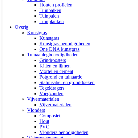
Houten profielen
Tuinbalken
Tuinpalen
Tuinplanken
Overig
Kunstgras
Kunstgras
Kunstgras benodigdheden
One DNA kunstgras
Tuinaanlegbenodigdheden
Grindroosters
Kitten en lijmen
Mortel en cement
Potgrond en tuinaarde
Stabilisatie- en gronddoeken
Tegeldragers
Voegzanden
Vijvermaterialen
Vijvermaterialen
Vlonders
Composiet
Hout
PVC
Vlonders benodigdheden
Watermanagement