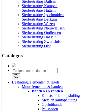
Sierbestrating Dalfsen
Sierbestrating Kampen
Sierbestrating Hattem
Sierbestrating Ijsselmuiden
Sierbestrating Berkum
Sierbestrating Wezep
Sierbestrating Nieuwleusen
Sierbestrating Oudleusen
Sierbestrating Hasselt
Sierbestrating Zwartsluis
Sierbestrating Olst
Catalogus
Producten
zoeken
Bestrating, elementen & tegels
Muurelementen & banden
Banden en randen
Kunststof kantopsluiting
Metalen kantopsluiting
Opsluitbanden
Palissaden