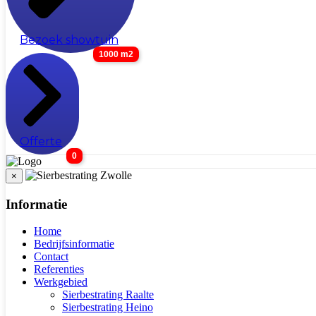
Bezoek showtuin
1000 m2
Offerte
0
×
Informatie
Home
Bedrijfsinformatie
Contact
Referenties
Werkgebied
Sierbestrating Raalte
Sierbestrating Heino