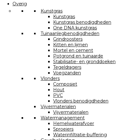
Overig
Kunstgras
Kunstgras
Kunstgras benodigdheden
One DNA kunstgras
Tuinaanlegbenodigdheden
Grindroosters
Kitten en lijmen
Mortel en cement
Potgrond en tuinaarde
Stabilisatie- en gronddoeken
Tegeldragers
Voegzanden
Vlonders
Composiet
Hout
PVC
Vlonders benodigdheden
Vijvermaterialen
Vijvermaterialen
Watermanagement
Hemelwaterafvoer
Sproeiers
Waterinfiltratie-buffering