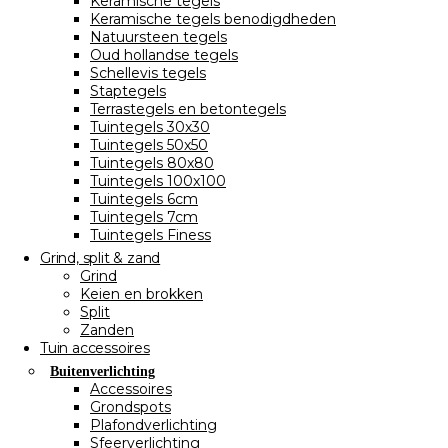
Keramische tegels
Keramische tegels benodigdheden
Natuursteen tegels
Oud hollandse tegels
Schellevis tegels
Staptegels
Terrastegels en betontegels
Tuintegels 30x30
Tuintegels 50x50
Tuintegels 80x80
Tuintegels 100x100
Tuintegels 6cm
Tuintegels 7cm
Tuintegels Finess
Grind, split & zand
Grind
Keien en brokken
Split
Zanden
Tuin accessoires
Buitenverlichting
Accessoires
Grondspots
Plafondverlichting
Sfeerverlichting