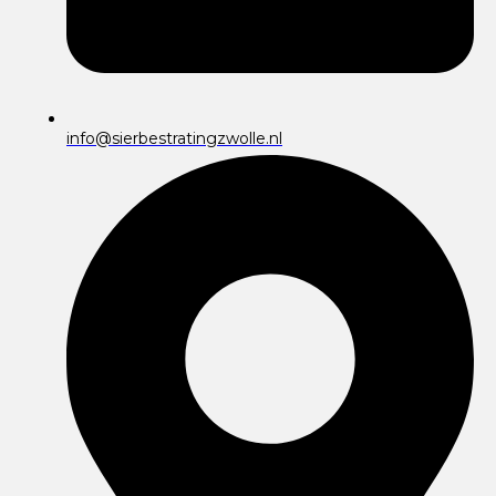
info@sierbestratingzwolle.nl