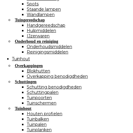
Spots
Staande lampen
Wandlampen
Tuingereedschap
Handgereedschap
Hulpmiddelen
IJzerwaren
Onderhoud en reiniging
Onderhoudsmiddelen
Reinigingsmiddelen
Tuinhout
Overkappingen
Blokhutten
Overkapping benodigdheden
Schuttingen
Schutting benodigdheden
Schuttingpalen
Tuinpoorten
Tuinschermen
Tuinhout
Houten profielen
Tuinbalken
Tuinpalen
Tuinplanken