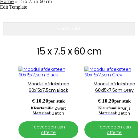
Home
»
15 x 7.5 x 60 cm
Edit Template
Toon Sidebar
15 x 7.5 x 60 cm
Moodul afdeksteen
Moodul afdeksteen
60x15x7,5cm Black
60x15x7,5cm Grey
€
10,20
€
10,20
per stuk
per stuk
Kleurfamilie:
Zwart
Kleurfamilie:
Grijs
Materiaal:
Beton
Materiaal:
Beton
Toevoegen aan
Toevoegen aan
offerte
offerte