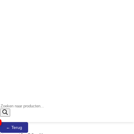
Producten
zoeken
← Terug