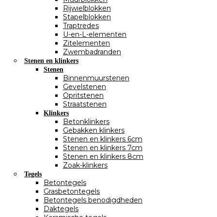
Rijwielblokken
Stapelblokken
Traptredes
U-en-L-elementen
Zitelementen
Zwembadranden
Stenen en klinkers
Stenen
Binnenmuurstenen
Gevelstenen
Opritstenen
Straatstenen
Klinkers
Betonklinkers
Gebakken klinkers
Stenen en klinkers 6cm
Stenen en klinkers 7cm
Stenen en klinkers 8cm
Zoak-klinkers
Tegels
Betontegels
Grasbetontegels
Betontegels benodigdheden
Daktegels