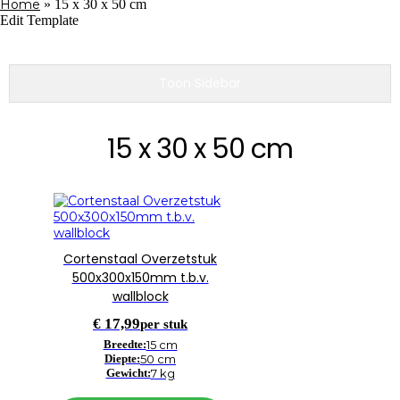
Home
»
15 x 30 x 50 cm
Edit Template
Toon Sidebar
15 x 30 x 50 cm
Cortenstaal Overzetstuk
500x300x150mm t.b.v.
wallblock
€
17,99
per stuk
Breedte:
15 cm
Diepte:
50 cm
Gewicht:
7 kg