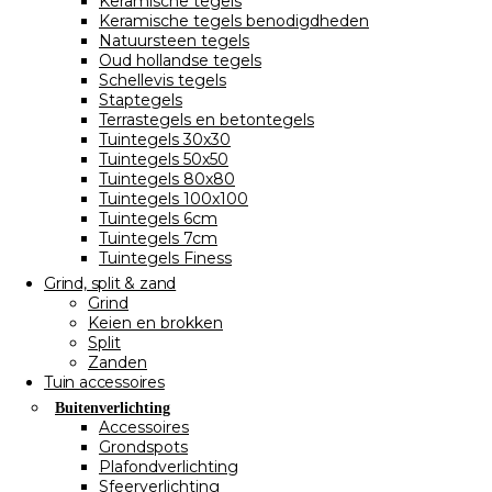
Keramische tegels
Keramische tegels benodigdheden
Natuursteen tegels
Oud hollandse tegels
Schellevis tegels
Staptegels
Terrastegels en betontegels
Tuintegels 30x30
Tuintegels 50x50
Tuintegels 80x80
Tuintegels 100x100
Tuintegels 6cm
Tuintegels 7cm
Tuintegels Finess
Grind, split & zand
Grind
Keien en brokken
Split
Zanden
Tuin accessoires
Buitenverlichting
Accessoires
Grondspots
Plafondverlichting
Sfeerverlichting