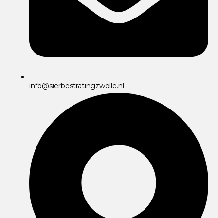
info@sierbestratingzwolle.nl