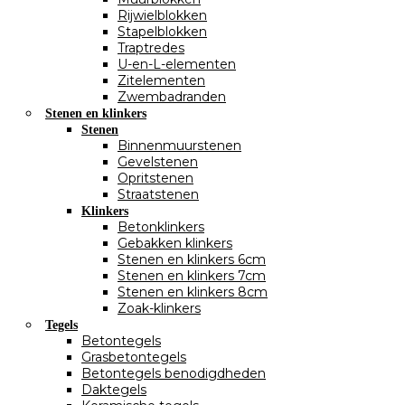
Rijwielblokken
Stapelblokken
Traptredes
U-en-L-elementen
Zitelementen
Zwembadranden
Stenen en klinkers
Stenen
Binnenmuurstenen
Gevelstenen
Opritstenen
Straatstenen
Klinkers
Betonklinkers
Gebakken klinkers
Stenen en klinkers 6cm
Stenen en klinkers 7cm
Stenen en klinkers 8cm
Zoak-klinkers
Tegels
Betontegels
Grasbetontegels
Betontegels benodigdheden
Daktegels