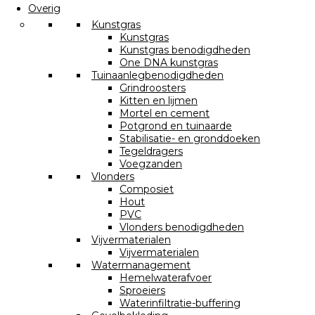
Overig
Kunstgras
Kunstgras
Kunstgras benodigdheden
One DNA kunstgras
Tuinaanlegbenodigdheden
Grindroosters
Kitten en lijmen
Mortel en cement
Potgrond en tuinaarde
Stabilisatie- en gronddoeken
Tegeldragers
Voegzanden
Vlonders
Composiet
Hout
PVC
Vlonders benodigdheden
Vijvermaterialen
Vijvermaterialen
Watermanagement
Hemelwaterafvoer
Sproeiers
Waterinfiltratie-buffering