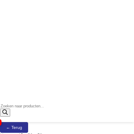
Producten
zoeken
← Terug