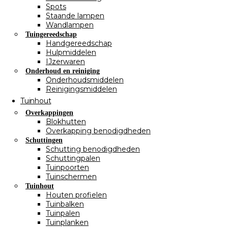
Spots
Staande lampen
Wandlampen
Tuingereedschap
Handgereedschap
Hulpmiddelen
IJzerwaren
Onderhoud en reiniging
Onderhoudsmiddelen
Reinigingsmiddelen
Tuinhout
Overkappingen
Blokhutten
Overkapping benodigdheden
Schuttingen
Schutting benodigdheden
Schuttingpalen
Tuinpoorten
Tuinschermen
Tuinhout
Houten profielen
Tuinbalken
Tuinpalen
Tuinplanken