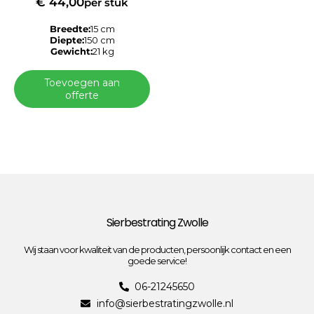
€
44,00
per stuk
Breedte:
15 cm
Diepte:
150 cm
Gewicht:
21 kg
Toevoegen aan
offerte
Sierbestrating Zwolle
Wij staan voor kwaliteit van de producten, persoonlijk contact en een
goede service!
06-21245650
info@sierbestratingzwolle.nl