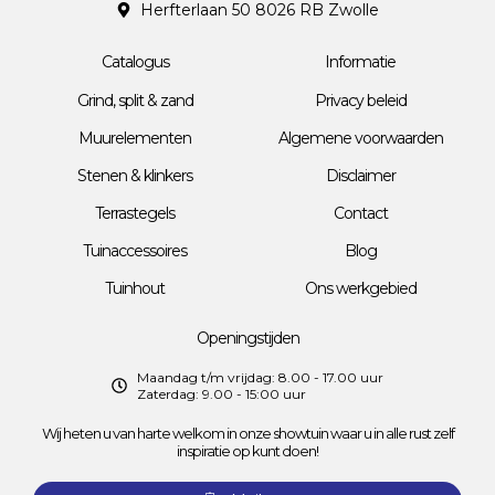
Herfterlaan 50 8026 RB Zwolle
Catalogus
Informatie
Grind, split & zand
Privacy beleid
Muurelementen
Algemene voorwaarden
Stenen & klinkers
Disclaimer
Terrastegels
Contact
Tuinaccessoires
Blog
Tuinhout
Ons werkgebied
Openingstijden
Maandag t/m vrijdag: 8.00 - 17.00 uur
Zaterdag: 9.00 - 15:00 uur
Wij heten u van harte welkom in onze showtuin waar u in alle rust zelf
inspiratie op kunt doen!