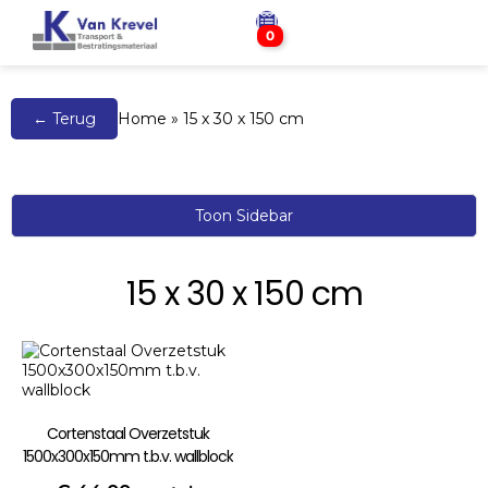
0
← Terug
Home
»
15 x 30 x 150 cm
Toon Sidebar
15 x 30 x 150 cm
Cortenstaal Overzetstuk
1500x300x150mm t.b.v. wallblock