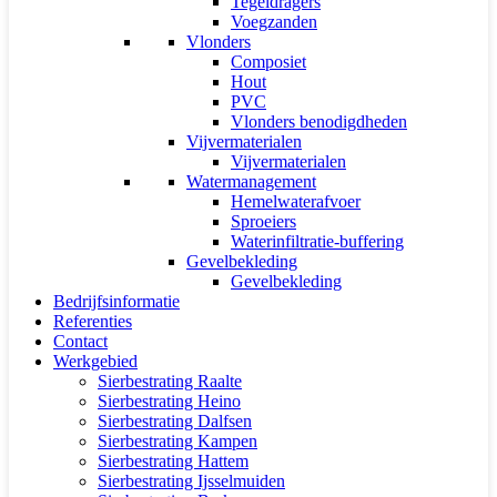
Tegeldragers
Voegzanden
Vlonders
Composiet
Hout
PVC
Vlonders benodigdheden
Vijvermaterialen
Vijvermaterialen
Watermanagement
Hemelwaterafvoer
Sproeiers
Waterinfiltratie-buffering
Gevelbekleding
Gevelbekleding
Bedrijfsinformatie
Referenties
Contact
Werkgebied
Sierbestrating Raalte
Sierbestrating Heino
Sierbestrating Dalfsen
Sierbestrating Kampen
Sierbestrating Hattem
Sierbestrating Ijsselmuiden