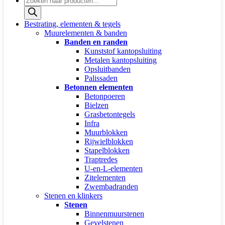
zoeken
Bestrating, elementen & tegels
Muurelementen & banden
Banden en randen
Kunststof kantopsluiting
Metalen kantopsluiting
Opsluitbanden
Palissaden
Betonnen elementen
Betonpoeren
Bielzen
Grasbetontegels
Infra
Muurblokken
Rijwielblokken
Stapelblokken
Traptredes
U-en-L-elementen
Zitelementen
Zwembadranden
Stenen en klinkers
Stenen
Binnenmuurstenen
Gevelstenen