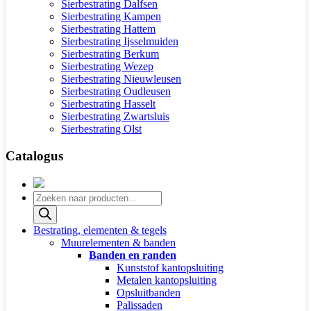
Sierbestrating Dalfsen
Sierbestrating Kampen
Sierbestrating Hattem
Sierbestrating Ijsselmuiden
Sierbestrating Berkum
Sierbestrating Wezep
Sierbestrating Nieuwleusen
Sierbestrating Oudleusen
Sierbestrating Hasselt
Sierbestrating Zwartsluis
Sierbestrating Olst
Catalogus
Producten
zoeken
Bestrating, elementen & tegels
Muurelementen & banden
Banden en randen
Kunststof kantopsluiting
Metalen kantopsluiting
Opsluitbanden
Palissaden