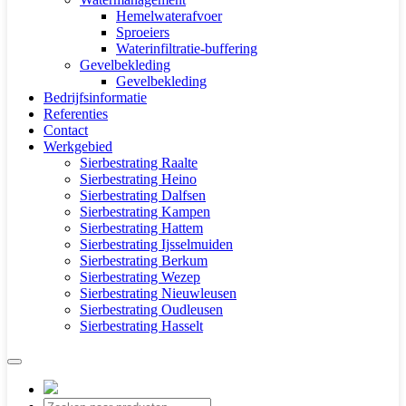
Hemelwaterafvoer
Sproeiers
Waterinfiltratie-buffering
Gevelbekleding
Gevelbekleding
Bedrijfsinformatie
Referenties
Contact
Werkgebied
Sierbestrating Raalte
Sierbestrating Heino
Sierbestrating Dalfsen
Sierbestrating Kampen
Sierbestrating Hattem
Sierbestrating Ijsselmuiden
Sierbestrating Berkum
Sierbestrating Wezep
Sierbestrating Nieuwleusen
Sierbestrating Oudleusen
Sierbestrating Hasselt
Producten