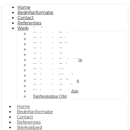
Home
Bedrijfsinformatie
Contact
Referenties
Werkgebied
Sierbestrating Raalte
Sierbestrating Heino
Sierbestrating Dalfsen
Sierbestrating Kampen
Sierbestrating Hattem
Sierbestrating Ijsselmuiden
Sierbestrating Berkum
Sierbestrating Wezep
Sierbestrating Nieuwleusen
Sierbestrating Oudleusen
Sierbestrating Hasselt
Sierbestrating Zwartsluis
Sierbestrating Olst
Home
Bedrijfsinformatie
Contact
Referenties
Werkgebied