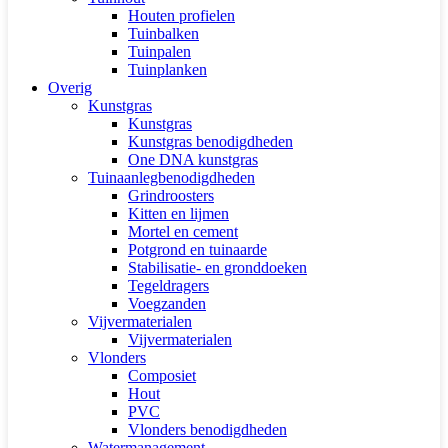
Houten profielen
Tuinbalken
Tuinpalen
Tuinplanken
Overig
Kunstgras
Kunstgras
Kunstgras benodigdheden
One DNA kunstgras
Tuinaanlegbenodigdheden
Grindroosters
Kitten en lijmen
Mortel en cement
Potgrond en tuinaarde
Stabilisatie- en gronddoeken
Tegeldragers
Voegzanden
Vijvermaterialen
Vijvermaterialen
Vlonders
Composiet
Hout
PVC
Vlonders benodigdheden
Watermanagement