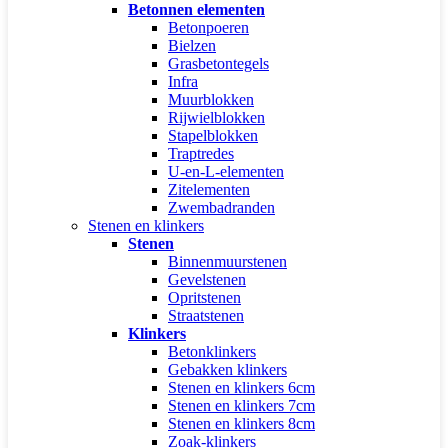
Betonnen elementen
Betonpoeren
Bielzen
Grasbetontegels
Infra
Muurblokken
Rijwielblokken
Stapelblokken
Traptredes
U-en-L-elementen
Zitelementen
Zwembadranden
Stenen en klinkers
Stenen
Binnenmuurstenen
Gevelstenen
Opritstenen
Straatstenen
Klinkers
Betonklinkers
Gebakken klinkers
Stenen en klinkers 6cm
Stenen en klinkers 7cm
Stenen en klinkers 8cm
Zoak-klinkers