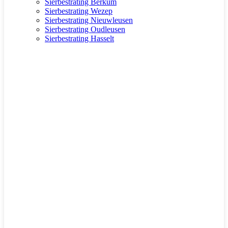
Sierbestrating Berkum
Sierbestrating Wezep
Sierbestrating Nieuwleusen
Sierbestrating Oudleusen
Sierbestrating Hasselt