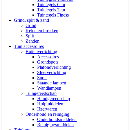
Tuintegels 6cm
Tuintegels 7cm
Tuintegels Finess
Grind, split & zand
Grind
Keien en brokken
Split
Zanden
Tuin accessoires
Buitenverlichting
Accessoires
Grondspots
Plafondverlichting
Sfeerverlichting
Spots
Staande lampen
Wandlampen
Tuingereedschap
Handgereedschap
Hulpmiddelen
IJzerwaren
Onderhoud en reiniging
Onderhoudsmiddelen
Reinigingsmiddelen
Tuinhout