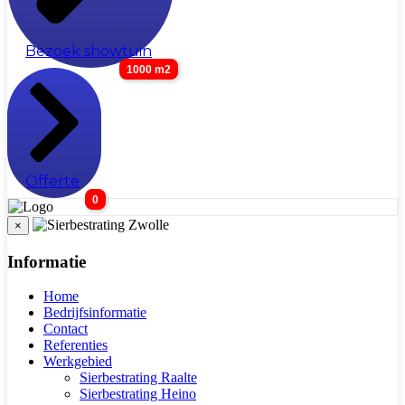
Bezoek showtuin
1000 m2
Offerte
0
×
Informatie
Home
Bedrijfsinformatie
Contact
Referenties
Werkgebied
Sierbestrating Raalte
Sierbestrating Heino