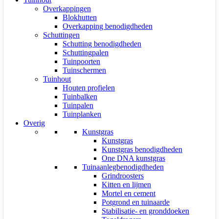
Overkappingen
Blokhutten
Overkapping benodigdheden
Schuttingen
Schutting benodigdheden
Schuttingpalen
Tuinpoorten
Tuinschermen
Tuinhout
Houten profielen
Tuinbalken
Tuinpalen
Tuinplanken
Overig
Kunstgras
Kunstgras
Kunstgras benodigdheden
One DNA kunstgras
Tuinaanlegbenodigdheden
Grindroosters
Kitten en lijmen
Mortel en cement
Potgrond en tuinaarde
Stabilisatie- en gronddoeken