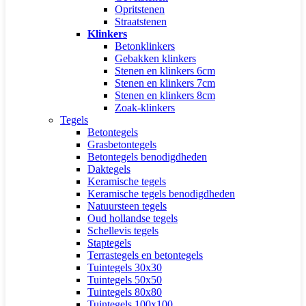
Opritstenen
Straatstenen
Klinkers
Betonklinkers
Gebakken klinkers
Stenen en klinkers 6cm
Stenen en klinkers 7cm
Stenen en klinkers 8cm
Zoak-klinkers
Tegels
Betontegels
Grasbetontegels
Betontegels benodigdheden
Daktegels
Keramische tegels
Keramische tegels benodigdheden
Natuursteen tegels
Oud hollandse tegels
Schellevis tegels
Staptegels
Terrastegels en betontegels
Tuintegels 30x30
Tuintegels 50x50
Tuintegels 80x80
Tuintegels 100x100