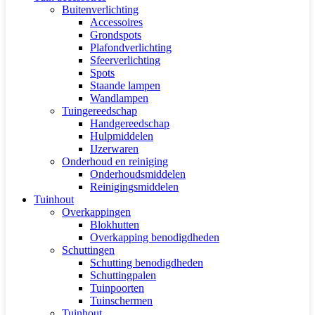
Buitenverlichting
Accessoires
Grondspots
Plafondverlichting
Sfeerverlichting
Spots
Staande lampen
Wandlampen
Tuingereedschap
Handgereedschap
Hulpmiddelen
IJzerwaren
Onderhoud en reiniging
Onderhoudsmiddelen
Reinigingsmiddelen
Tuinhout
Overkappingen
Blokhutten
Overkapping benodigdheden
Schuttingen
Schutting benodigdheden
Schuttingpalen
Tuinpoorten
Tuinschermen
Tuinhout