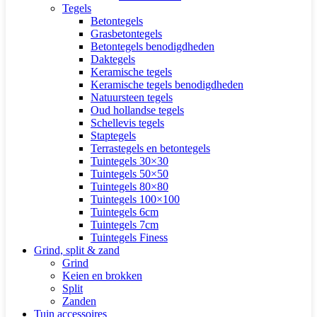
Tegels
Betontegels
Grasbetontegels
Betontegels benodigdheden
Daktegels
Keramische tegels
Keramische tegels benodigdheden
Natuursteen tegels
Oud hollandse tegels
Schellevis tegels
Staptegels
Terrastegels en betontegels
Tuintegels 30×30
Tuintegels 50×50
Tuintegels 80×80
Tuintegels 100×100
Tuintegels 6cm
Tuintegels 7cm
Tuintegels Finess
Grind, split & zand
Grind
Keien en brokken
Split
Zanden
Tuin accessoires