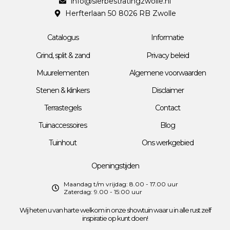
info@sierbestratingzwolle.nl
Herfterlaan 50 8026 RB Zwolle
Catalogus
Informatie
Grind, split & zand
Privacy beleid
Muurelementen
Algemene voorwaarden
Stenen & klinkers
Disclaimer
Terrastegels
Contact
Tuinaccessoires
Blog
Tuinhout
Ons werkgebied
Openingstijden
Maandag t/m vrijdag: 8.00 - 17.00 uur
Zaterdag: 9.00 - 15:00 uur
Wij heten u van harte welkom in onze showtuin waar u in alle rust zelf
inspiratie op kunt doen!