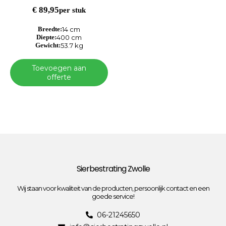
€
89,95
per stuk
Breedte:
14 cm
Diepte:
400 cm
Gewicht:
53.7 kg
Toevoegen aan
offerte
Sierbestrating Zwolle
Wij staan voor kwaliteit van de producten, persoonlijk contact en een
goede service!
06-21245650