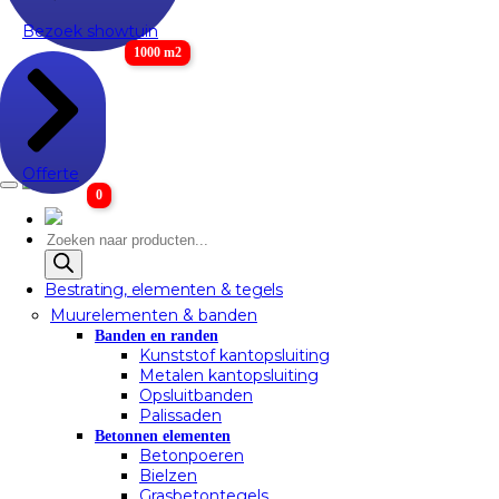
Bezoek showtuin
1000 m2
Offerte
0
Producten
zoeken
Bestrating, elementen & tegels
Muurelementen & banden
Banden en randen
Kunststof kantopsluiting
Metalen kantopsluiting
Opsluitbanden
Palissaden
Betonnen elementen
Betonpoeren
Bielzen
Grasbetontegels