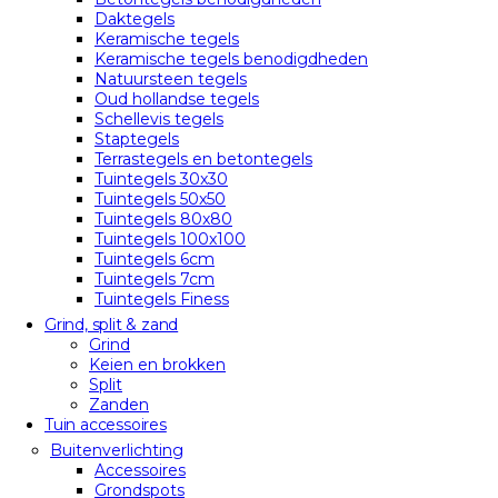
Daktegels
Keramische tegels
Keramische tegels benodigdheden
Natuursteen tegels
Oud hollandse tegels
Schellevis tegels
Staptegels
Terrastegels en betontegels
Tuintegels 30x30
Tuintegels 50x50
Tuintegels 80x80
Tuintegels 100x100
Tuintegels 6cm
Tuintegels 7cm
Tuintegels Finess
Grind, split & zand
Grind
Keien en brokken
Split
Zanden
Tuin accessoires
Buitenverlichting
Accessoires
Grondspots