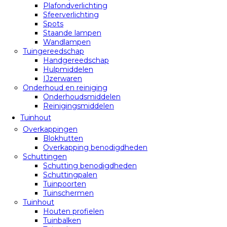
Plafondverlichting
Sfeerverlichting
Spots
Staande lampen
Wandlampen
Tuingereedschap
Handgereedschap
Hulpmiddelen
IJzerwaren
Onderhoud en reiniging
Onderhoudsmiddelen
Reinigingsmiddelen
Tuinhout
Overkappingen
Blokhutten
Overkapping benodigdheden
Schuttingen
Schutting benodigdheden
Schuttingpalen
Tuinpoorten
Tuinschermen
Tuinhout
Houten profielen
Tuinbalken