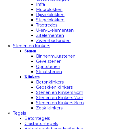
Infra
Muurblokken
Rijwielblokken
Stapelblokken
Traptredes
U-en-L-elementen
Zitelementen
Zwembadranden
Stenen en klinkers
Stenen
Binnenmuurstenen
Gevelstenen
Opritstenen
Straatstenen
Klinkers
Betonklinkers
Gebakken klinkers
Stenen en klinkers 6cm
Stenen en klinkers 7cm
Stenen en klinkers 8cm
Zoak-klinkers
Tegels
Betontegels
Grasbetontegels
Betontegels benodigdheden