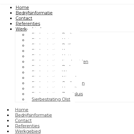
Home
Bedrijfsinformatie
Contact
Referenties
Werkgebied
Sierbestrating Raalte
Sierbestrating Heino
Sierbestrating Dalfsen
Sierbestrating Kampen
Sierbestrating Hattem
Sierbestrating Ijsselmuiden
Sierbestrating Berkum
Sierbestrating Wezep
Sierbestrating Nieuwleusen
Sierbestrating Oudleusen
Sierbestrating Hasselt
Sierbestrating Zwartsluis
Sierbestrating Olst
Home
Bedrijfsinformatie
Contact
Referenties
Werkgebied