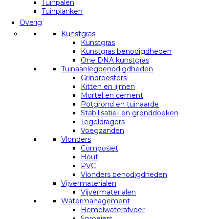
Tuinpalen
Tuinplanken
Overig
Kunstgras
Kunstgras
Kunstgras benodigdheden
One DNA kunstgras
Tuinaanlegbenodigdheden
Grindroosters
Kitten en lijmen
Mortel en cement
Potgrond en tuinaarde
Stabilisatie- en gronddoeken
Tegeldragers
Voegzanden
Vlonders
Composiet
Hout
PVC
Vlonders benodigdheden
Vijvermaterialen
Vijvermaterialen
Watermanagement
Hemelwaterafvoer
Sproeiers