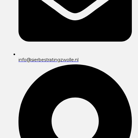
info@sierbestratingzwolle.nl