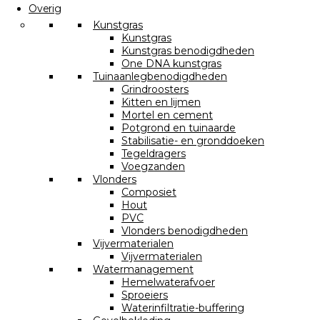
Overig
Kunstgras
Kunstgras
Kunstgras benodigdheden
One DNA kunstgras
Tuinaanlegbenodigdheden
Grindroosters
Kitten en lijmen
Mortel en cement
Potgrond en tuinaarde
Stabilisatie- en gronddoeken
Tegeldragers
Voegzanden
Vlonders
Composiet
Hout
PVC
Vlonders benodigdheden
Vijvermaterialen
Vijvermaterialen
Watermanagement
Hemelwaterafvoer
Sproeiers
Waterinfiltratie-buffering