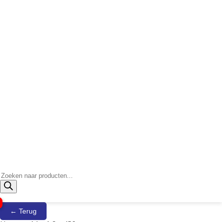
Producten
zoeken
← Terug