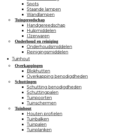
Spots
Staande lampen
Wandlampen
Tuingereedschap
Handgereedschap
Hulpmiddelen
IJzerwaren
Onderhoud en reiniging
Onderhoudsmiddelen
Reinigingsmiddelen
Tuinhout
Overkappingen
Blokhutten
Overkapping benodigdheden
Schuttingen
Schutting benodigdheden
Schuttingpalen
Tuinpoorten
Tuinschermen
Tuinhout
Houten profielen
Tuinbalken
Tuinpalen
Tuinplanken