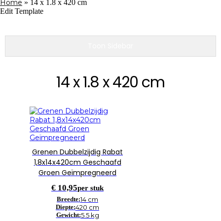
Home
»
14 x 1.8 x 420 cm
Edit Template
Toon Sidebar
14 x 1.8 x 420 cm
Grenen Dubbelzijdig Rabat
1,8x14x420cm Geschaafd
Groen Geïmpregneerd
€
10,95
per stuk
Breedte:
14 cm
Diepte:
420 cm
Gewicht:
5.5 kg