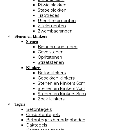
Rijwielblokken
Stapelblokken
Traptredes
U-en-L-elementen
Zitelementen
Zwembadranden
Stenen en klinkers
Stenen
Binnenmuurstenen
Gevelstenen
Opritstenen
Straatstenen
Klinkers
Betonklinkers
Gebakken klinkers
Stenen en klinkers 6cm
Stenen en klinkers 7cm
Stenen en klinkers 8cm
Zoak-klinkers
Tegels
Betontegels
Grasbetontegels
Betontegels benodigdheden
Daktegels