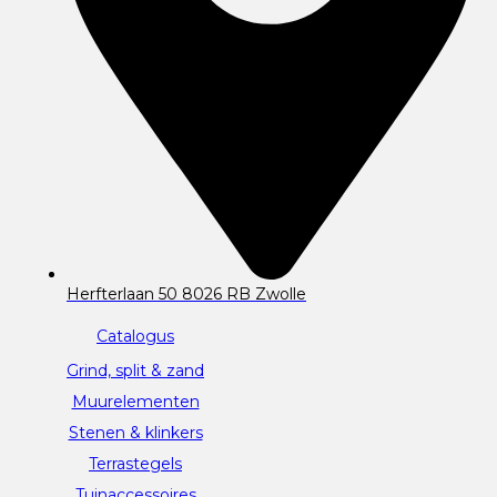
Herfterlaan 50 8026 RB Zwolle
Catalogus
Grind, split & zand
Muurelementen
Stenen & klinkers
Terrastegels
Tuinaccessoires