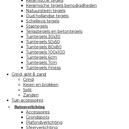
Keramische tegels
Keramische tegels benodigdheden
Natuursteen tegels
Oud hollandse tegels
Schellevis tegels
Staptegels
Terrastegels en betontegels
Tuintegels 30x30
Tuintegels 50x50
Tuintegels 80x80
Tuintegels 100x100
Tuintegels 6cm
Tuintegels 7cm
Tuintegels Finess
Grind, split & zand
Grind
Keien en brokken
Split
Zanden
Tuin accessoires
Buitenverlichting
Accessoires
Grondspots
Plafondverlichting
Sfeerverlichting