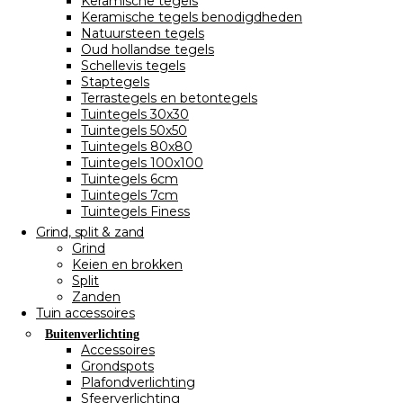
Keramische tegels
Keramische tegels benodigdheden
Natuursteen tegels
Oud hollandse tegels
Schellevis tegels
Staptegels
Terrastegels en betontegels
Tuintegels 30x30
Tuintegels 50x50
Tuintegels 80x80
Tuintegels 100x100
Tuintegels 6cm
Tuintegels 7cm
Tuintegels Finess
Grind, split & zand
Grind
Keien en brokken
Split
Zanden
Tuin accessoires
Buitenverlichting
Accessoires
Grondspots
Plafondverlichting
Sfeerverlichting