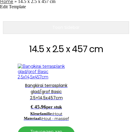
Home
»
14.5 x 2.5 x 457 cm
Edit Template
Toon Sidebar
14.5 x 2.5 x 457 cm
Bangkirai terrasplank
glad/grof Basic
2,5×14,5x457cm
€
45,96
per stuk
Kleurfamilie:
Hout
Materiaal:
Hout - massief
Toevoegen aan