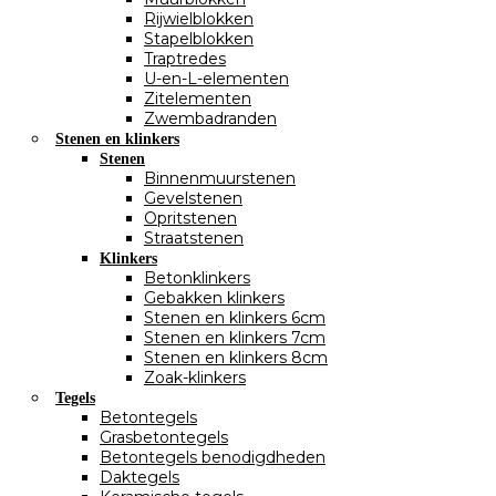
Rijwielblokken
Stapelblokken
Traptredes
U-en-L-elementen
Zitelementen
Zwembadranden
Stenen en klinkers
Stenen
Binnenmuurstenen
Gevelstenen
Opritstenen
Straatstenen
Klinkers
Betonklinkers
Gebakken klinkers
Stenen en klinkers 6cm
Stenen en klinkers 7cm
Stenen en klinkers 8cm
Zoak-klinkers
Tegels
Betontegels
Grasbetontegels
Betontegels benodigdheden
Daktegels