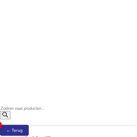
Producten
zoeken
← Terug