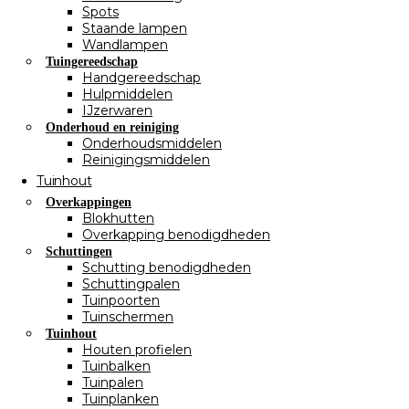
Spots
Staande lampen
Wandlampen
Tuingereedschap
Handgereedschap
Hulpmiddelen
IJzerwaren
Onderhoud en reiniging
Onderhoudsmiddelen
Reinigingsmiddelen
Tuinhout
Overkappingen
Blokhutten
Overkapping benodigdheden
Schuttingen
Schutting benodigdheden
Schuttingpalen
Tuinpoorten
Tuinschermen
Tuinhout
Houten profielen
Tuinbalken
Tuinpalen
Tuinplanken