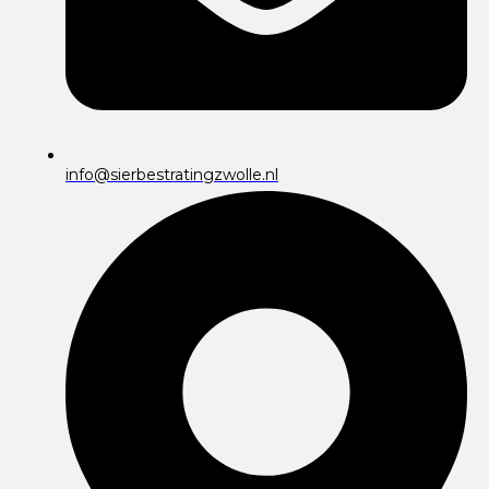
info@sierbestratingzwolle.nl