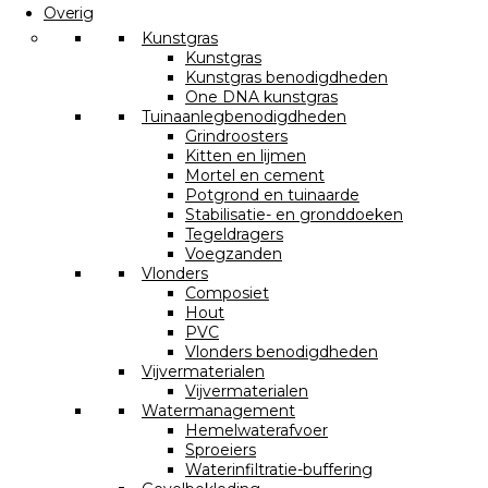
Overig
Kunstgras
Kunstgras
Kunstgras benodigdheden
One DNA kunstgras
Tuinaanlegbenodigdheden
Grindroosters
Kitten en lijmen
Mortel en cement
Potgrond en tuinaarde
Stabilisatie- en gronddoeken
Tegeldragers
Voegzanden
Vlonders
Composiet
Hout
PVC
Vlonders benodigdheden
Vijvermaterialen
Vijvermaterialen
Watermanagement
Hemelwaterafvoer
Sproeiers
Waterinfiltratie-buffering