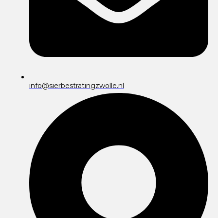
info@sierbestratingzwolle.nl