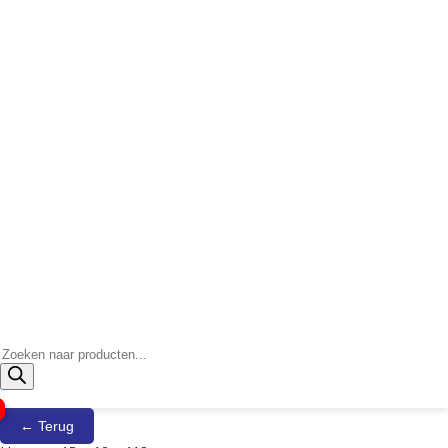
Producten
zoeken
← Terug