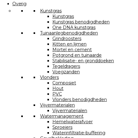
Overig
Kunstgras
Kunstgras
Kunstgras benodigdheden
One DNA kunstgras
Tuinaanlegbenodigdheden
Grindroosters
Kitten en lijmen
Mortel en cement
Potgrond en tuinaarde
Stabilisatie- en gronddoeken
Tegeldragers
Voegzanden
Vlonders
Composiet
Hout
PVC
Vlonders benodigdheden
Vijvermaterialen
Vijvermaterialen
Watermanagement
Hemelwaterafvoer
Sproeiers
Waterinfiltratie-buffering