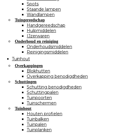
Spots
Staande lampen
Wandlampen
Tuingereedschap
Handgereedschap
Hulpmiddelen
IJzerwaren
Onderhoud en reiniging
Onderhoudsmiddelen
Reinigingsmiddelen
Tuinhout
Overkappingen
Blokhutten
Overkapping benodigdheden
Schuttingen
Schutting benodigdheden
Schuttingpalen
Tuinpoorten
Tuinschermen
Tuinhout
Houten profielen
Tuinbalken
Tuinpalen
Tuinplanken