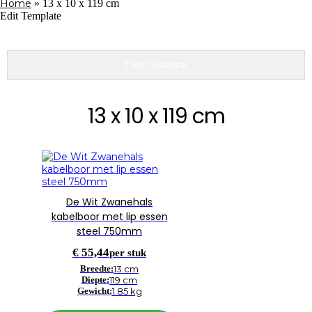
Home
»
13 x 10 x 119 cm
Edit Template
Toon Sidebar
13 x 10 x 119 cm
De Wit Zwanehals
kabelboor met lip essen
steel 750mm
€
55,44
per stuk
Breedte:
13 cm
Diepte:
119 cm
Gewicht:
1.85 kg