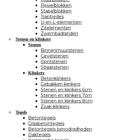
Rijwielblokken
Stapelblokken
Traptredes
U-en-L-elementen
Zitelementen
Zwembadranden
Stenen en klinkers
Stenen
Binnenmuurstenen
Gevelstenen
Opritstenen
Straatstenen
Klinkers
Betonklinkers
Gebakken klinkers
Stenen en klinkers 6cm
Stenen en klinkers 7cm
Stenen en klinkers 8cm
Zoak-klinkers
Tegels
Betontegels
Grasbetontegels
Betontegels benodigdheden
Daktegels