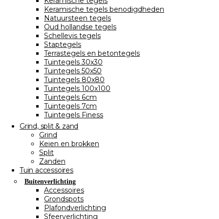
Keramische tegels
Keramische tegels benodigdheden
Natuursteen tegels
Oud hollandse tegels
Schellevis tegels
Staptegels
Terrastegels en betontegels
Tuintegels 30x30
Tuintegels 50x50
Tuintegels 80x80
Tuintegels 100x100
Tuintegels 6cm
Tuintegels 7cm
Tuintegels Finess
Grind, split & zand
Grind
Keien en brokken
Split
Zanden
Tuin accessoires
Buitenverlichting
Accessoires
Grondspots
Plafondverlichting
Sfeerverlichting