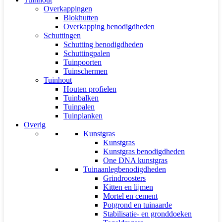
Overkappingen
Blokhutten
Overkapping benodigdheden
Schuttingen
Schutting benodigdheden
Schuttingpalen
Tuinpoorten
Tuinschermen
Tuinhout
Houten profielen
Tuinbalken
Tuinpalen
Tuinplanken
Overig
Kunstgras
Kunstgras
Kunstgras benodigdheden
One DNA kunstgras
Tuinaanlegbenodigdheden
Grindroosters
Kitten en lijmen
Mortel en cement
Potgrond en tuinaarde
Stabilisatie- en gronddoeken