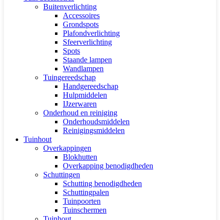
Buitenverlichting
Accessoires
Grondspots
Plafondverlichting
Sfeerverlichting
Spots
Staande lampen
Wandlampen
Tuingereedschap
Handgereedschap
Hulpmiddelen
IJzerwaren
Onderhoud en reiniging
Onderhoudsmiddelen
Reinigingsmiddelen
Tuinhout
Overkappingen
Blokhutten
Overkapping benodigdheden
Schuttingen
Schutting benodigdheden
Schuttingpalen
Tuinpoorten
Tuinschermen
Tuinhout