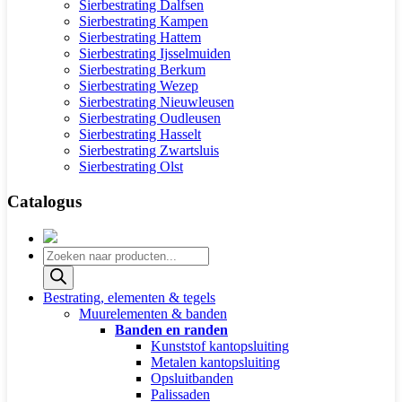
Sierbestrating Dalfsen
Sierbestrating Kampen
Sierbestrating Hattem
Sierbestrating Ijsselmuiden
Sierbestrating Berkum
Sierbestrating Wezep
Sierbestrating Nieuwleusen
Sierbestrating Oudleusen
Sierbestrating Hasselt
Sierbestrating Zwartsluis
Sierbestrating Olst
Catalogus
Producten
zoeken
Bestrating, elementen & tegels
Muurelementen & banden
Banden en randen
Kunststof kantopsluiting
Metalen kantopsluiting
Opsluitbanden
Palissaden