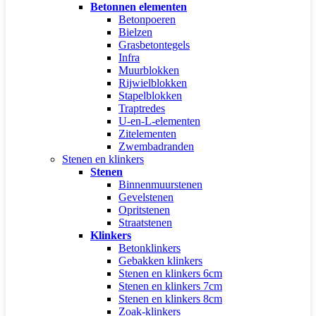
Betonnen elementen
Betonpoeren
Bielzen
Grasbetontegels
Infra
Muurblokken
Rijwielblokken
Stapelblokken
Traptredes
U-en-L-elementen
Zitelementen
Zwembadranden
Stenen en klinkers
Stenen
Binnenmuurstenen
Gevelstenen
Opritstenen
Straatstenen
Klinkers
Betonklinkers
Gebakken klinkers
Stenen en klinkers 6cm
Stenen en klinkers 7cm
Stenen en klinkers 8cm
Zoak-klinkers