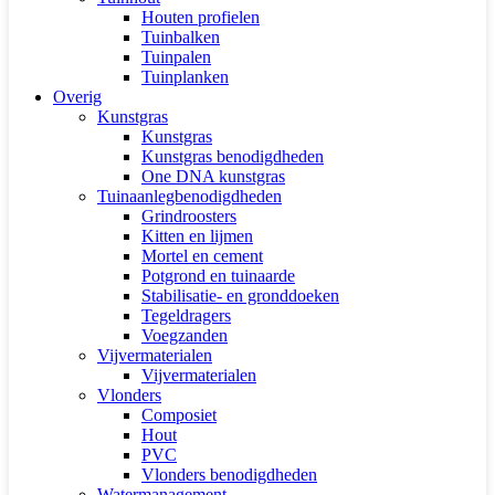
Houten profielen
Tuinbalken
Tuinpalen
Tuinplanken
Overig
Kunstgras
Kunstgras
Kunstgras benodigdheden
One DNA kunstgras
Tuinaanlegbenodigdheden
Grindroosters
Kitten en lijmen
Mortel en cement
Potgrond en tuinaarde
Stabilisatie- en gronddoeken
Tegeldragers
Voegzanden
Vijvermaterialen
Vijvermaterialen
Vlonders
Composiet
Hout
PVC
Vlonders benodigdheden
Watermanagement