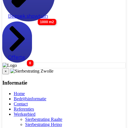
Bezoek showtuin
1000 m2
Offerte
0
×
Informatie
Home
Bedrijfsinformatie
Contact
Referenties
Werkgebied
Sierbestrating Raalte
Sierbestrating Heino