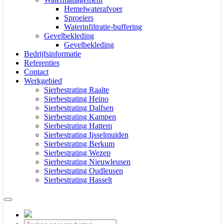
Hemelwaterafvoer
Sproeiers
Waterinfiltratie-buffering
Gevelbekleding
Gevelbekleding
Bedrijfsinformatie
Referenties
Contact
Werkgebied
Sierbestrating Raalte
Sierbestrating Heino
Sierbestrating Dalfsen
Sierbestrating Kampen
Sierbestrating Hattem
Sierbestrating Ijsselmuiden
Sierbestrating Berkum
Sierbestrating Wezep
Sierbestrating Nieuwleusen
Sierbestrating Oudleusen
Sierbestrating Hasselt
Producten