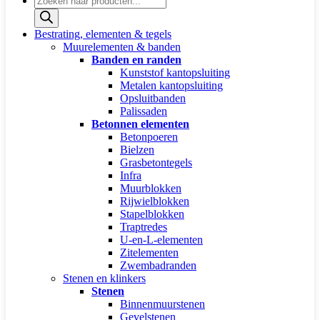
zoeken
Bestrating, elementen & tegels
Muurelementen & banden
Banden en randen
Kunststof kantopsluiting
Metalen kantopsluiting
Opsluitbanden
Palissaden
Betonnen elementen
Betonpoeren
Bielzen
Grasbetontegels
Infra
Muurblokken
Rijwielblokken
Stapelblokken
Traptredes
U-en-L-elementen
Zitelementen
Zwembadranden
Stenen en klinkers
Stenen
Binnenmuurstenen
Gevelstenen