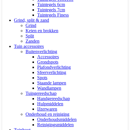
Tuintegels 6cm
Tuintegels 7cm
Tuintegels Finess
Grind, split & zand
Grind
Keien en brokken
Split
Zanden
Tuin accessoires
Buitenverlichting
Accessoires
Grondspots
Plafondverlichting
Sfeerverlichting
Spots
Staande lampen
Wandlampen
Tuingereedschap
Handgereedschap
Hulpmiddelen
IJzerwaren
Onderhoud en reiniging
Onderhoudsmiddelen
Reinigingsmiddelen
Tuinhout