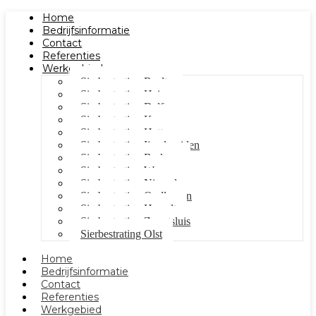
Home
Bedrijfsinformatie
Contact
Referenties
Werkgebied
Sierbestrating Raalte
Sierbestrating Heino
Sierbestrating Dalfsen
Sierbestrating Kampen
Sierbestrating Hattem
Sierbestrating Ijsselmuiden
Sierbestrating Berkum
Sierbestrating Wezep
Sierbestrating Nieuwleusen
Sierbestrating Oudleusen
Sierbestrating Hasselt
Sierbestrating Zwartsluis
Sierbestrating Olst
Home
Bedrijfsinformatie
Contact
Referenties
Werkgebied