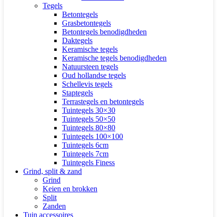
Tegels
Betontegels
Grasbetontegels
Betontegels benodigdheden
Daktegels
Keramische tegels
Keramische tegels benodigdheden
Natuursteen tegels
Oud hollandse tegels
Schellevis tegels
Staptegels
Terrastegels en betontegels
Tuintegels 30×30
Tuintegels 50×50
Tuintegels 80×80
Tuintegels 100×100
Tuintegels 6cm
Tuintegels 7cm
Tuintegels Finess
Grind, split & zand
Grind
Keien en brokken
Split
Zanden
Tuin accessoires