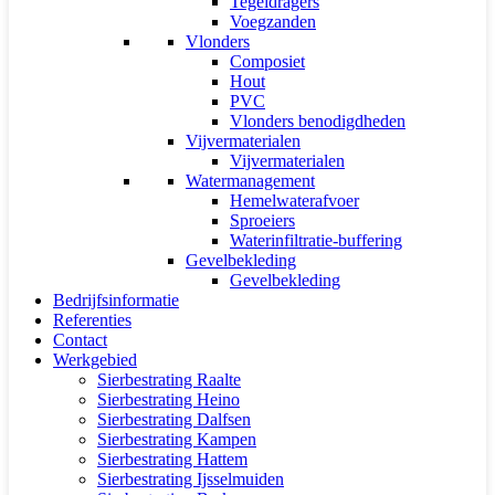
Tegeldragers
Voegzanden
Vlonders
Composiet
Hout
PVC
Vlonders benodigdheden
Vijvermaterialen
Vijvermaterialen
Watermanagement
Hemelwaterafvoer
Sproeiers
Waterinfiltratie-buffering
Gevelbekleding
Gevelbekleding
Bedrijfsinformatie
Referenties
Contact
Werkgebied
Sierbestrating Raalte
Sierbestrating Heino
Sierbestrating Dalfsen
Sierbestrating Kampen
Sierbestrating Hattem
Sierbestrating Ijsselmuiden