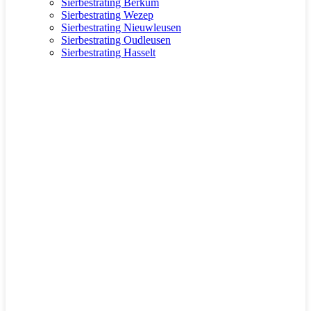
Sierbestrating Berkum
Sierbestrating Wezep
Sierbestrating Nieuwleusen
Sierbestrating Oudleusen
Sierbestrating Hasselt