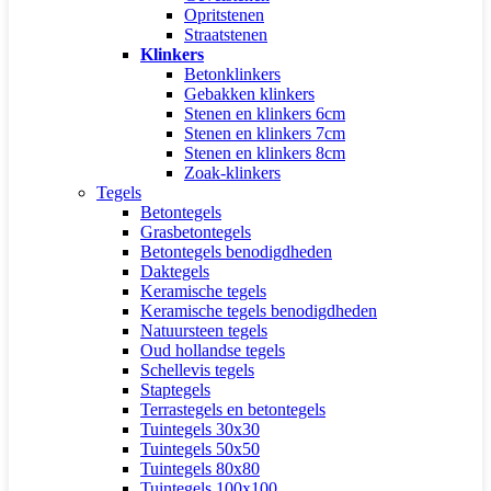
Opritstenen
Straatstenen
Klinkers
Betonklinkers
Gebakken klinkers
Stenen en klinkers 6cm
Stenen en klinkers 7cm
Stenen en klinkers 8cm
Zoak-klinkers
Tegels
Betontegels
Grasbetontegels
Betontegels benodigdheden
Daktegels
Keramische tegels
Keramische tegels benodigdheden
Natuursteen tegels
Oud hollandse tegels
Schellevis tegels
Staptegels
Terrastegels en betontegels
Tuintegels 30x30
Tuintegels 50x50
Tuintegels 80x80
Tuintegels 100x100