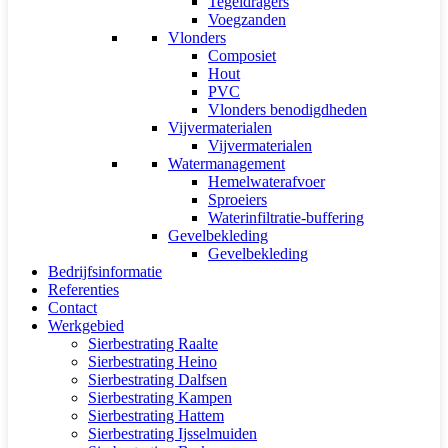
Tegeldragers
Voegzanden
Vlonders
Composiet
Hout
PVC
Vlonders benodigdheden
Vijvermaterialen
Vijvermaterialen
Watermanagement
Hemelwaterafvoer
Sproeiers
Waterinfiltratie-buffering
Gevelbekleding
Gevelbekleding
Bedrijfsinformatie
Referenties
Contact
Werkgebied
Sierbestrating Raalte
Sierbestrating Heino
Sierbestrating Dalfsen
Sierbestrating Kampen
Sierbestrating Hattem
Sierbestrating Ijsselmuiden