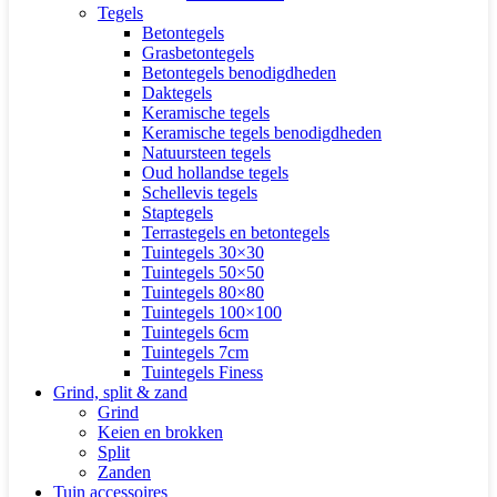
Tegels
Betontegels
Grasbetontegels
Betontegels benodigdheden
Daktegels
Keramische tegels
Keramische tegels benodigdheden
Natuursteen tegels
Oud hollandse tegels
Schellevis tegels
Staptegels
Terrastegels en betontegels
Tuintegels 30×30
Tuintegels 50×50
Tuintegels 80×80
Tuintegels 100×100
Tuintegels 6cm
Tuintegels 7cm
Tuintegels Finess
Grind, split & zand
Grind
Keien en brokken
Split
Zanden
Tuin accessoires