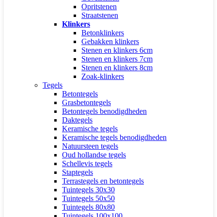
Opritstenen
Straatstenen
Klinkers
Betonklinkers
Gebakken klinkers
Stenen en klinkers 6cm
Stenen en klinkers 7cm
Stenen en klinkers 8cm
Zoak-klinkers
Tegels
Betontegels
Grasbetontegels
Betontegels benodigdheden
Daktegels
Keramische tegels
Keramische tegels benodigdheden
Natuursteen tegels
Oud hollandse tegels
Schellevis tegels
Staptegels
Terrastegels en betontegels
Tuintegels 30x30
Tuintegels 50x50
Tuintegels 80x80
Tuintegels 100x100