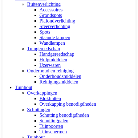
Buitenverlichting
Accessoires
Grondspots
Plafondverlichting
Sfeerverlichting
Spots
Staande lampen
Wandlampen
Tuingereedschap
Handgereedschap
Hulpmiddelen
IJzerwaren
Onderhoud en reiniging
Onderhoudsmiddelen
Reinigingsmiddelen
Tuinhout
Overkappingen
Blokhutten
Overkapping benodigdheden
Schuttingen
Schutting benodigdheden
Schuttingpalen
Tuinpoorten
Tuinschermen
Tuinhout