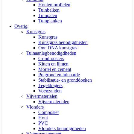
Houten profielen
Tuinbalken
Tuinpalen
Tuinplanken
Overig
Kunstgras
Kunstgras
Kunstgras benodigdheden
One DNA kunstgras
Tuinaanlegbenodigdheden
Grindroosters
Kitten en lijmen
Mortel en cement
Potgrond en tuinaarde
Stabilisatie- en gronddoeken
Tegeldragers
Voegzanden
Vijvermaterialen
Vijvermaterialen
Vlonders
Composiet
Hout
PVC
Vlonders benodigdheden
Watermanagement