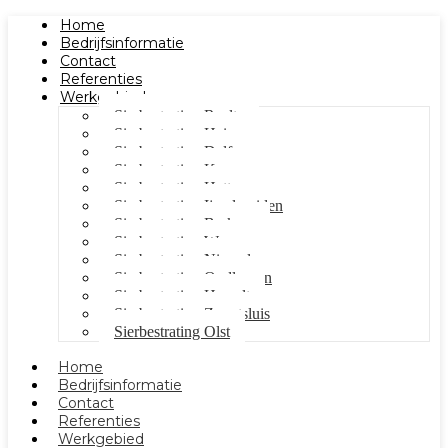
Home
Bedrijfsinformatie
Contact
Referenties
Werkgebied
Sierbestrating Raalte
Sierbestrating Heino
Sierbestrating Dalfsen
Sierbestrating Kampen
Sierbestrating Hattem
Sierbestrating Ijsselmuiden
Sierbestrating Berkum
Sierbestrating Wezep
Sierbestrating Nieuwleusen
Sierbestrating Oudleusen
Sierbestrating Hasselt
Sierbestrating Zwartsluis
Sierbestrating Olst
Home
Bedrijfsinformatie
Contact
Referenties
Werkgebied