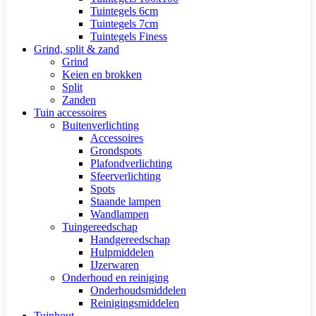
Tuintegels 6cm
Tuintegels 7cm
Tuintegels Finess
Grind, split & zand
Grind
Keien en brokken
Split
Zanden
Tuin accessoires
Buitenverlichting
Accessoires
Grondspots
Plafondverlichting
Sfeerverlichting
Spots
Staande lampen
Wandlampen
Tuingereedschap
Handgereedschap
Hulpmiddelen
IJzerwaren
Onderhoud en reiniging
Onderhoudsmiddelen
Reinigingsmiddelen
Tuinhout