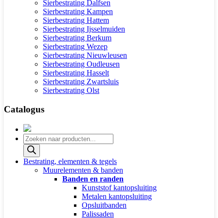
Sierbestrating Dalfsen
Sierbestrating Kampen
Sierbestrating Hattem
Sierbestrating Ijsselmuiden
Sierbestrating Berkum
Sierbestrating Wezep
Sierbestrating Nieuwleusen
Sierbestrating Oudleusen
Sierbestrating Hasselt
Sierbestrating Zwartsluis
Sierbestrating Olst
Catalogus
Producten
zoeken
Bestrating, elementen & tegels
Muurelementen & banden
Banden en randen
Kunststof kantopsluiting
Metalen kantopsluiting
Opsluitbanden
Palissaden