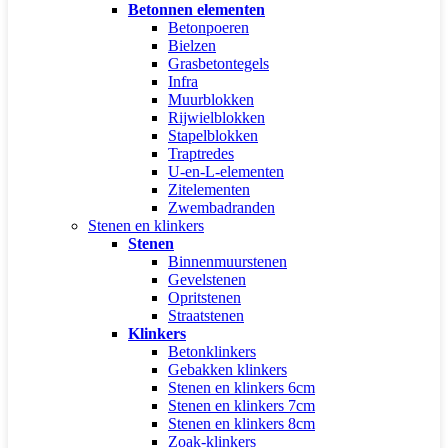
Betonnen elementen
Betonpoeren
Bielzen
Grasbetontegels
Infra
Muurblokken
Rijwielblokken
Stapelblokken
Traptredes
U-en-L-elementen
Zitelementen
Zwembadranden
Stenen en klinkers
Stenen
Binnenmuurstenen
Gevelstenen
Opritstenen
Straatstenen
Klinkers
Betonklinkers
Gebakken klinkers
Stenen en klinkers 6cm
Stenen en klinkers 7cm
Stenen en klinkers 8cm
Zoak-klinkers