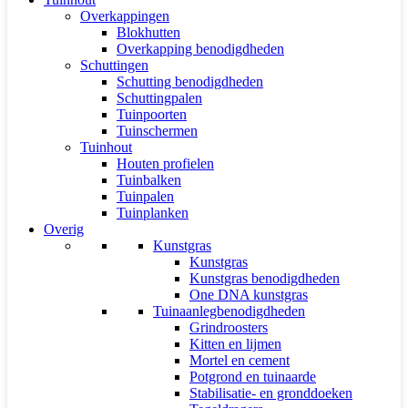
Overkappingen
Blokhutten
Overkapping benodigdheden
Schuttingen
Schutting benodigdheden
Schuttingpalen
Tuinpoorten
Tuinschermen
Tuinhout
Houten profielen
Tuinbalken
Tuinpalen
Tuinplanken
Overig
Kunstgras
Kunstgras
Kunstgras benodigdheden
One DNA kunstgras
Tuinaanlegbenodigdheden
Grindroosters
Kitten en lijmen
Mortel en cement
Potgrond en tuinaarde
Stabilisatie- en gronddoeken