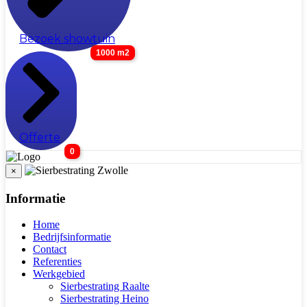
Bezoek showtuin
1000 m2
Offerte
0
×
Informatie
Home
Bedrijfsinformatie
Contact
Referenties
Werkgebied
Sierbestrating Raalte
Sierbestrating Heino