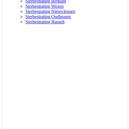
Sierbestrating Berkum
Sierbestrating Wezep
Sierbestrating Nieuwleusen
Sierbestrating Oudleusen
Sierbestrating Hasselt