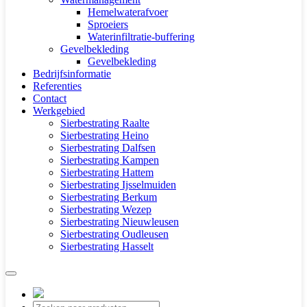
Hemelwaterafvoer
Sproeiers
Waterinfiltratie-buffering
Gevelbekleding
Gevelbekleding
Bedrijfsinformatie
Referenties
Contact
Werkgebied
Sierbestrating Raalte
Sierbestrating Heino
Sierbestrating Dalfsen
Sierbestrating Kampen
Sierbestrating Hattem
Sierbestrating Ijsselmuiden
Sierbestrating Berkum
Sierbestrating Wezep
Sierbestrating Nieuwleusen
Sierbestrating Oudleusen
Sierbestrating Hasselt
Producten