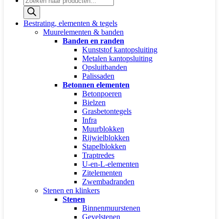
zoeken
Bestrating, elementen & tegels
Muurelementen & banden
Banden en randen
Kunststof kantopsluiting
Metalen kantopsluiting
Opsluitbanden
Palissaden
Betonnen elementen
Betonpoeren
Bielzen
Grasbetontegels
Infra
Muurblokken
Rijwielblokken
Stapelblokken
Traptredes
U-en-L-elementen
Zitelementen
Zwembadranden
Stenen en klinkers
Stenen
Binnenmuurstenen
Gevelstenen