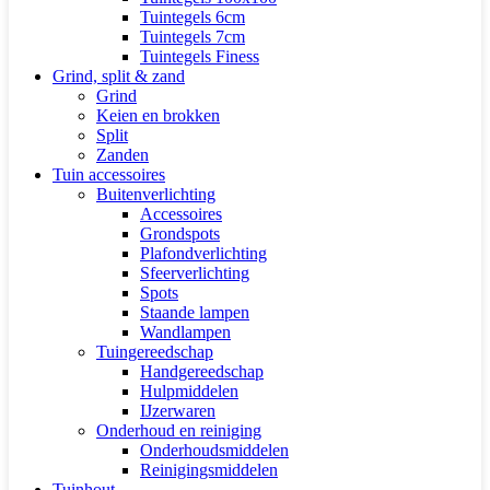
Tuintegels 6cm
Tuintegels 7cm
Tuintegels Finess
Grind, split & zand
Grind
Keien en brokken
Split
Zanden
Tuin accessoires
Buitenverlichting
Accessoires
Grondspots
Plafondverlichting
Sfeerverlichting
Spots
Staande lampen
Wandlampen
Tuingereedschap
Handgereedschap
Hulpmiddelen
IJzerwaren
Onderhoud en reiniging
Onderhoudsmiddelen
Reinigingsmiddelen
Tuinhout