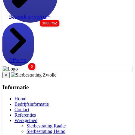
Bezoek showtuin
1000 m2
Offerte
0
×
Informatie
Home
Bedrijfsinformatie
Contact
Referenties
Werkgebied
Sierbestrating Raalte
Sierbestrating Heino