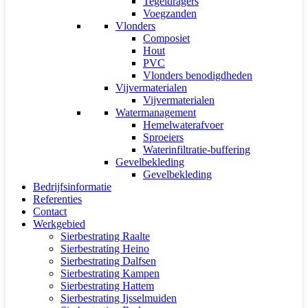
Tegeldragers
Voegzanden
Vlonders
Composiet
Hout
PVC
Vlonders benodigdheden
Vijvermaterialen
Vijvermaterialen
Watermanagement
Hemelwaterafvoer
Sproeiers
Waterinfiltratie-buffering
Gevelbekleding
Gevelbekleding
Bedrijfsinformatie
Referenties
Contact
Werkgebied
Sierbestrating Raalte
Sierbestrating Heino
Sierbestrating Dalfsen
Sierbestrating Kampen
Sierbestrating Hattem
Sierbestrating Ijsselmuiden