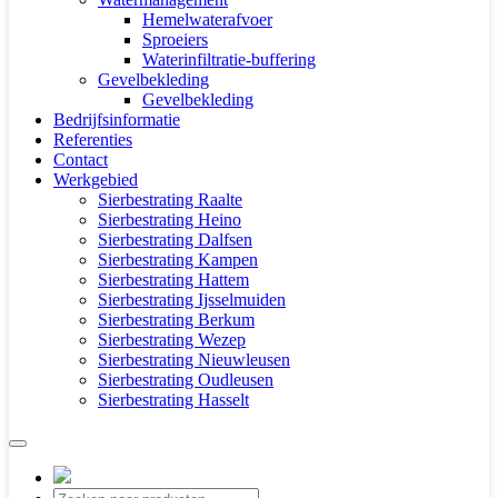
Hemelwaterafvoer
Sproeiers
Waterinfiltratie-buffering
Gevelbekleding
Gevelbekleding
Bedrijfsinformatie
Referenties
Contact
Werkgebied
Sierbestrating Raalte
Sierbestrating Heino
Sierbestrating Dalfsen
Sierbestrating Kampen
Sierbestrating Hattem
Sierbestrating Ijsselmuiden
Sierbestrating Berkum
Sierbestrating Wezep
Sierbestrating Nieuwleusen
Sierbestrating Oudleusen
Sierbestrating Hasselt
Producten