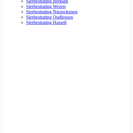
Sierbestrating Berkum
Sierbestrating Wezep
Sierbestrating Nieuwleusen
Sierbestrating Oudleusen
Sierbestrating Hasselt