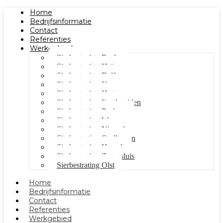
Home
Bedrijfsinformatie
Contact
Referenties
Werkgebied
Sierbestrating Raalte
Sierbestrating Heino
Sierbestrating Dalfsen
Sierbestrating Kampen
Sierbestrating Hattem
Sierbestrating Ijsselmuiden
Sierbestrating Berkum
Sierbestrating Wezep
Sierbestrating Nieuwleusen
Sierbestrating Oudleusen
Sierbestrating Hasselt
Sierbestrating Zwartsluis
Sierbestrating Olst
Home
Bedrijfsinformatie
Contact
Referenties
Werkgebied