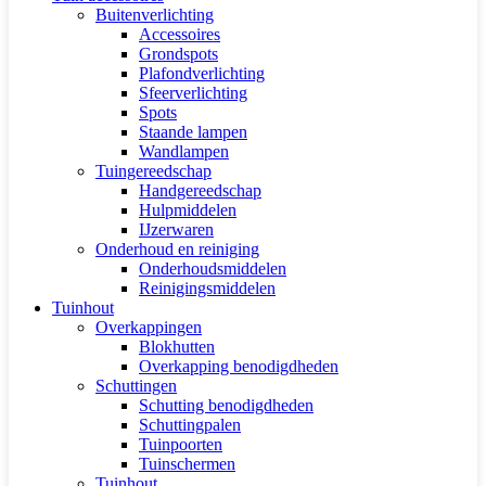
Buitenverlichting
Accessoires
Grondspots
Plafondverlichting
Sfeerverlichting
Spots
Staande lampen
Wandlampen
Tuingereedschap
Handgereedschap
Hulpmiddelen
IJzerwaren
Onderhoud en reiniging
Onderhoudsmiddelen
Reinigingsmiddelen
Tuinhout
Overkappingen
Blokhutten
Overkapping benodigdheden
Schuttingen
Schutting benodigdheden
Schuttingpalen
Tuinpoorten
Tuinschermen
Tuinhout