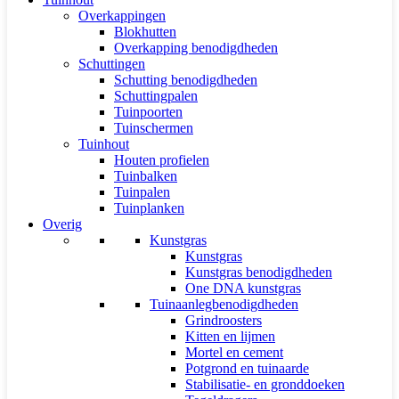
Overkappingen
Blokhutten
Overkapping benodigdheden
Schuttingen
Schutting benodigdheden
Schuttingpalen
Tuinpoorten
Tuinschermen
Tuinhout
Houten profielen
Tuinbalken
Tuinpalen
Tuinplanken
Overig
Kunstgras
Kunstgras
Kunstgras benodigdheden
One DNA kunstgras
Tuinaanlegbenodigdheden
Grindroosters
Kitten en lijmen
Mortel en cement
Potgrond en tuinaarde
Stabilisatie- en gronddoeken