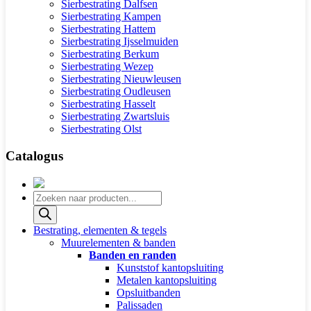
Sierbestrating Dalfsen
Sierbestrating Kampen
Sierbestrating Hattem
Sierbestrating Ijsselmuiden
Sierbestrating Berkum
Sierbestrating Wezep
Sierbestrating Nieuwleusen
Sierbestrating Oudleusen
Sierbestrating Hasselt
Sierbestrating Zwartsluis
Sierbestrating Olst
Catalogus
Producten
zoeken
Bestrating, elementen & tegels
Muurelementen & banden
Banden en randen
Kunststof kantopsluiting
Metalen kantopsluiting
Opsluitbanden
Palissaden