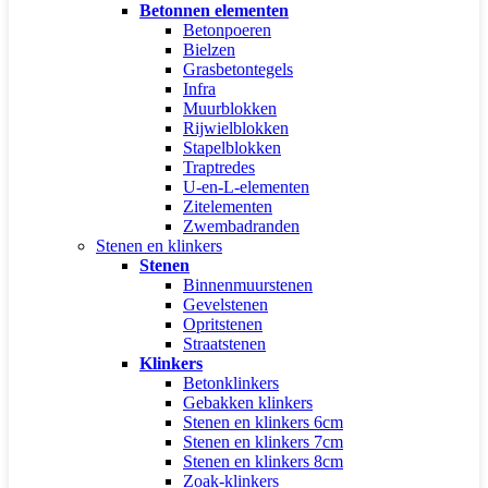
Betonnen elementen
Betonpoeren
Bielzen
Grasbetontegels
Infra
Muurblokken
Rijwielblokken
Stapelblokken
Traptredes
U-en-L-elementen
Zitelementen
Zwembadranden
Stenen en klinkers
Stenen
Binnenmuurstenen
Gevelstenen
Opritstenen
Straatstenen
Klinkers
Betonklinkers
Gebakken klinkers
Stenen en klinkers 6cm
Stenen en klinkers 7cm
Stenen en klinkers 8cm
Zoak-klinkers