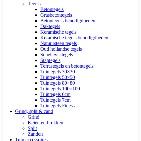
Tegels
Betontegels
Grasbetontegels
Betontegels benodigdheden
Daktegels
Keramische tegels
Keramische tegels benodigdheden
Natuursteen tegels
Oud hollandse tegels
Schellevis tegels
Staptegels
Terrastegels en betontegels
Tuintegels 30×30
Tuintegels 50×50
Tuintegels 80×80
Tuintegels 100×100
Tuintegels 6cm
Tuintegels 7cm
Tuintegels Finess
Grind, split & zand
Grind
Keien en brokken
Split
Zanden
Tuin accessoires