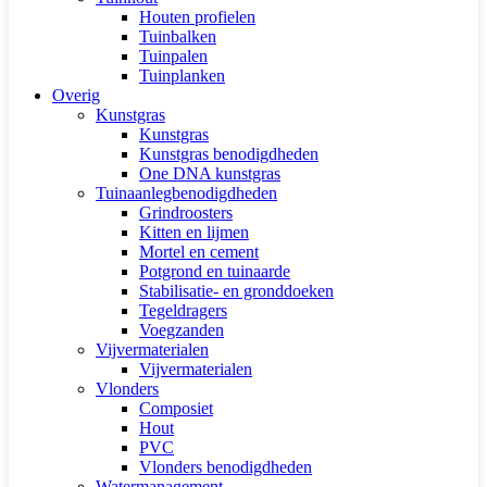
Houten profielen
Tuinbalken
Tuinpalen
Tuinplanken
Overig
Kunstgras
Kunstgras
Kunstgras benodigdheden
One DNA kunstgras
Tuinaanlegbenodigdheden
Grindroosters
Kitten en lijmen
Mortel en cement
Potgrond en tuinaarde
Stabilisatie- en gronddoeken
Tegeldragers
Voegzanden
Vijvermaterialen
Vijvermaterialen
Vlonders
Composiet
Hout
PVC
Vlonders benodigdheden
Watermanagement