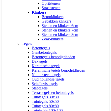
Opritstenen
Straatstenen
Klinkers
Betonklinkers
Gebakken klinkers
Stenen en klinkers 6cm
Stenen en klinkers 7cm
Stenen en klinkers 8cm
Zoak-klinkers
Tegels
Betontegels
Grasbetontegels
Betontegels benodigdheden
Daktegels
Keramische tegels
Keramische tegels benodigdheden
Natuursteen tegels
Oud hollandse tegels
Schellevis tegels
Staptegels
Terrastegels en betontegels
Tuintegels 30x30
Tuintegels 50x50
Tuintegels 80x80
Tuintegels 100x100