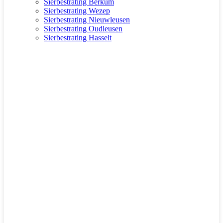
Sierbestrating Berkum
Sierbestrating Wezep
Sierbestrating Nieuwleusen
Sierbestrating Oudleusen
Sierbestrating Hasselt