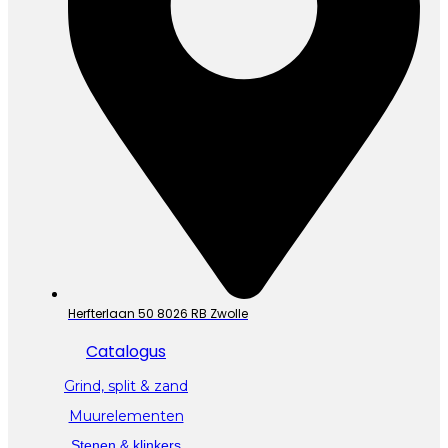
Herfterlaan 50 8026 RB Zwolle
Catalogus
Grind, split & zand
Muurelementen
Stenen & klinkers