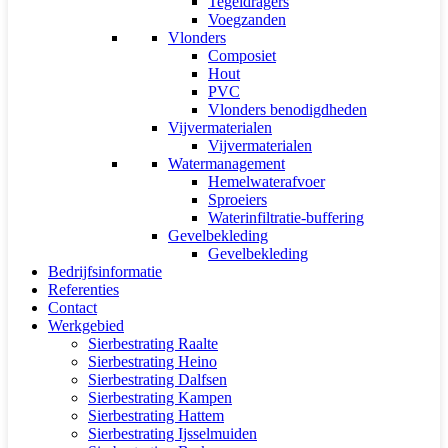
Tegeldragers
Voegzanden
Vlonders
Composiet
Hout
PVC
Vlonders benodigdheden
Vijvermaterialen
Vijvermaterialen
Watermanagement
Hemelwaterafvoer
Sproeiers
Waterinfiltratie-buffering
Gevelbekleding
Gevelbekleding
Bedrijfsinformatie
Referenties
Contact
Werkgebied
Sierbestrating Raalte
Sierbestrating Heino
Sierbestrating Dalfsen
Sierbestrating Kampen
Sierbestrating Hattem
Sierbestrating Ijsselmuiden