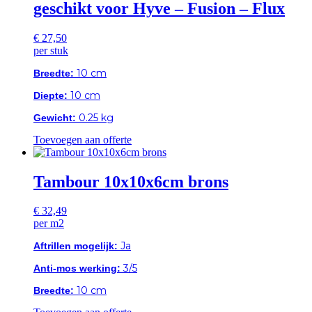
geschikt voor Hyve – Fusion – Flux
€
27,50
per stuk
10 cm
Breedte:
10 cm
Diepte:
0.25 kg
Gewicht:
Toevoegen aan offerte
Tambour 10x10x6cm brons
€
32,49
per m2
Ja
Aftrillen mogelijk:
3/5
Anti-mos werking:
10 cm
Breedte: