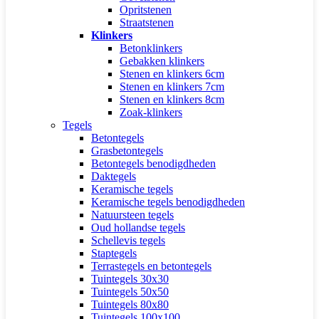
Opritstenen
Straatstenen
Klinkers
Betonklinkers
Gebakken klinkers
Stenen en klinkers 6cm
Stenen en klinkers 7cm
Stenen en klinkers 8cm
Zoak-klinkers
Tegels
Betontegels
Grasbetontegels
Betontegels benodigdheden
Daktegels
Keramische tegels
Keramische tegels benodigdheden
Natuursteen tegels
Oud hollandse tegels
Schellevis tegels
Staptegels
Terrastegels en betontegels
Tuintegels 30x30
Tuintegels 50x50
Tuintegels 80x80
Tuintegels 100x100