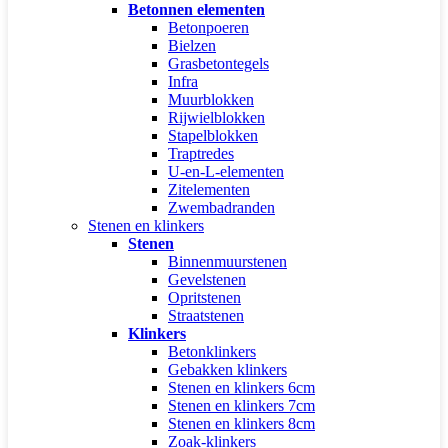
Betonnen elementen
Betonpoeren
Bielzen
Grasbetontegels
Infra
Muurblokken
Rijwielblokken
Stapelblokken
Traptredes
U-en-L-elementen
Zitelementen
Zwembadranden
Stenen en klinkers
Stenen
Binnenmuurstenen
Gevelstenen
Opritstenen
Straatstenen
Klinkers
Betonklinkers
Gebakken klinkers
Stenen en klinkers 6cm
Stenen en klinkers 7cm
Stenen en klinkers 8cm
Zoak-klinkers