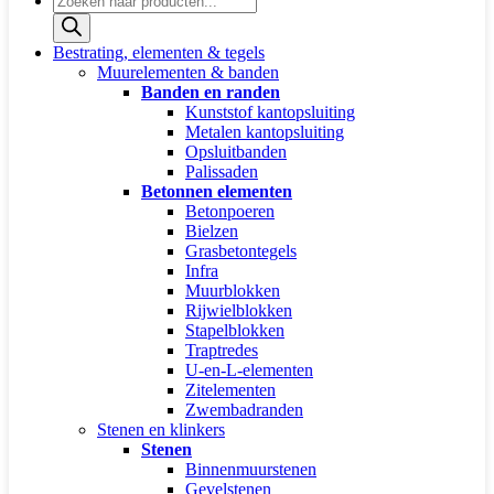
zoeken
Bestrating, elementen & tegels
Muurelementen & banden
Banden en randen
Kunststof kantopsluiting
Metalen kantopsluiting
Opsluitbanden
Palissaden
Betonnen elementen
Betonpoeren
Bielzen
Grasbetontegels
Infra
Muurblokken
Rijwielblokken
Stapelblokken
Traptredes
U-en-L-elementen
Zitelementen
Zwembadranden
Stenen en klinkers
Stenen
Binnenmuurstenen
Gevelstenen