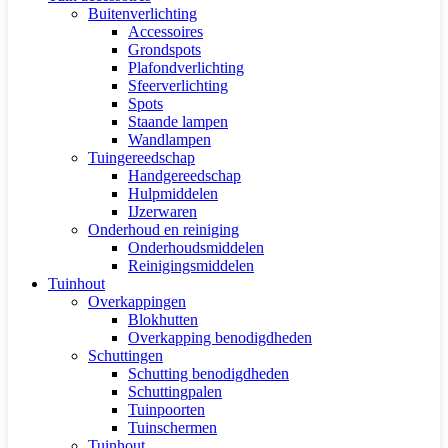
Buitenverlichting
Accessoires
Grondspots
Plafondverlichting
Sfeerverlichting
Spots
Staande lampen
Wandlampen
Tuingereedschap
Handgereedschap
Hulpmiddelen
IJzerwaren
Onderhoud en reiniging
Onderhoudsmiddelen
Reinigingsmiddelen
Tuinhout
Overkappingen
Blokhutten
Overkapping benodigdheden
Schuttingen
Schutting benodigdheden
Schuttingpalen
Tuinpoorten
Tuinschermen
Tuinhout