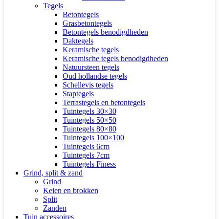
Tegels
Betontegels
Grasbetontegels
Betontegels benodigdheden
Daktegels
Keramische tegels
Keramische tegels benodigdheden
Natuursteen tegels
Oud hollandse tegels
Schellevis tegels
Staptegels
Terrastegels en betontegels
Tuintegels 30×30
Tuintegels 50×50
Tuintegels 80×80
Tuintegels 100×100
Tuintegels 6cm
Tuintegels 7cm
Tuintegels Finess
Grind, split & zand
Grind
Keien en brokken
Split
Zanden
Tuin accessoires