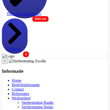
Bezoek showtuin
1000 m2
Offerte
0
×
Informatie
Home
Bedrijfsinformatie
Contact
Referenties
Werkgebied
Sierbestrating Raalte
Sierbestrating Heino