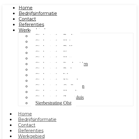
Home
Bedrijfsinformatie
Contact
Referenties
Werkgebied
Sierbestrating Raalte
Sierbestrating Heino
Sierbestrating Dalfsen
Sierbestrating Kampen
Sierbestrating Hattem
Sierbestrating Ijsselmuiden
Sierbestrating Berkum
Sierbestrating Wezep
Sierbestrating Nieuwleusen
Sierbestrating Oudleusen
Sierbestrating Hasselt
Sierbestrating Zwartsluis
Sierbestrating Olst
Home
Bedrijfsinformatie
Contact
Referenties
Werkgebied