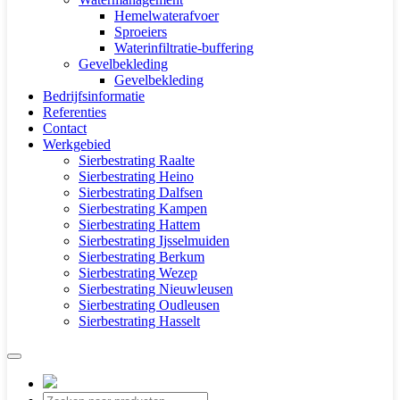
Hemelwaterafvoer
Sproeiers
Waterinfiltratie-buffering
Gevelbekleding
Gevelbekleding
Bedrijfsinformatie
Referenties
Contact
Werkgebied
Sierbestrating Raalte
Sierbestrating Heino
Sierbestrating Dalfsen
Sierbestrating Kampen
Sierbestrating Hattem
Sierbestrating Ijsselmuiden
Sierbestrating Berkum
Sierbestrating Wezep
Sierbestrating Nieuwleusen
Sierbestrating Oudleusen
Sierbestrating Hasselt
Producten