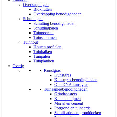
Overkappingen
Blokhutten
Overkapping benodigdheden
Schuttingen
Schutting benodigdheden
Schuttingpalen
Tuinpoorten
Tuinschermen
Tuinhout
Houten profielen
Tuinbalken
Tuinpalen
Tuinplanken
Overig
Kunstgras
Kunstgras
Kunstgras benodigdheden
One DNA kunstgras
Tuinaanlegbenodigdheden
Grindroosters
Kitten en lijmen
Mortel en cement
Potgrond en tuinaarde
Stabilisatie- en gronddoeken