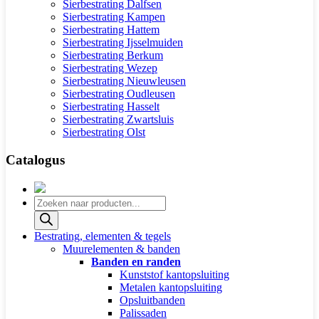
Sierbestrating Dalfsen
Sierbestrating Kampen
Sierbestrating Hattem
Sierbestrating Ijsselmuiden
Sierbestrating Berkum
Sierbestrating Wezep
Sierbestrating Nieuwleusen
Sierbestrating Oudleusen
Sierbestrating Hasselt
Sierbestrating Zwartsluis
Sierbestrating Olst
Catalogus
Producten
zoeken
Bestrating, elementen & tegels
Muurelementen & banden
Banden en randen
Kunststof kantopsluiting
Metalen kantopsluiting
Opsluitbanden
Palissaden