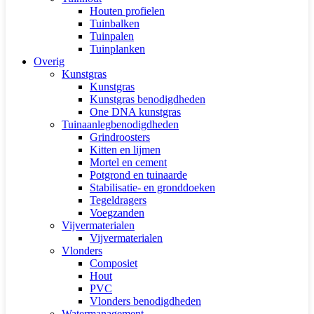
Houten profielen
Tuinbalken
Tuinpalen
Tuinplanken
Overig
Kunstgras
Kunstgras
Kunstgras benodigdheden
One DNA kunstgras
Tuinaanlegbenodigdheden
Grindroosters
Kitten en lijmen
Mortel en cement
Potgrond en tuinaarde
Stabilisatie- en gronddoeken
Tegeldragers
Voegzanden
Vijvermaterialen
Vijvermaterialen
Vlonders
Composiet
Hout
PVC
Vlonders benodigdheden
Watermanagement