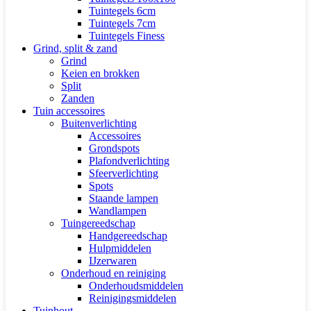
Tuintegels 6cm
Tuintegels 7cm
Tuintegels Finess
Grind, split & zand
Grind
Keien en brokken
Split
Zanden
Tuin accessoires
Buitenverlichting
Accessoires
Grondspots
Plafondverlichting
Sfeerverlichting
Spots
Staande lampen
Wandlampen
Tuingereedschap
Handgereedschap
Hulpmiddelen
IJzerwaren
Onderhoud en reiniging
Onderhoudsmiddelen
Reinigingsmiddelen
Tuinhout