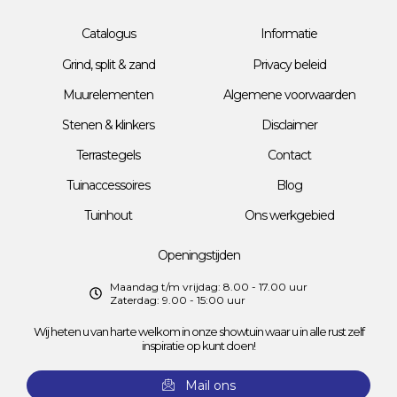
Catalogus
Informatie
Grind, split & zand
Privacy beleid
Muurelementen
Algemene voorwaarden
Stenen & klinkers
Disclaimer
Terrastegels
Contact
Tuinaccessoires
Blog
Tuinhout
Ons werkgebied
Openingstijden
Maandag t/m vrijdag: 8.00 - 17.00 uur
Zaterdag: 9.00 - 15:00 uur
Wij heten u van harte welkom in onze showtuin waar u in alle rust zelf
inspiratie op kunt doen!
Mail ons