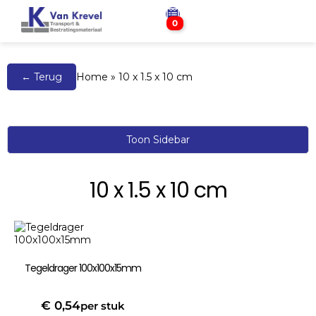
0
← Terug
Home
»
10 x 1.5 x 10 cm
Toon Sidebar
10 x 1.5 x 10 cm
Tegeldrager 100x100x15mm
€
0,54
per stuk