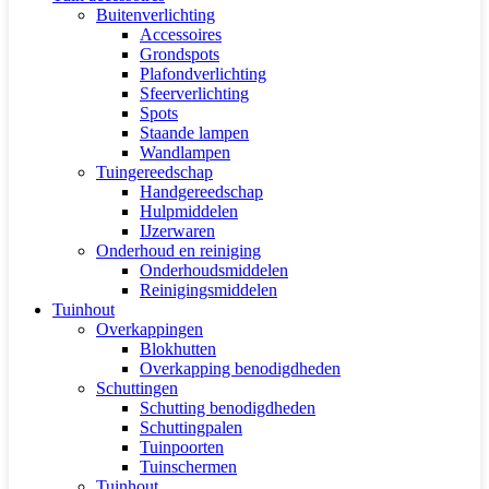
Buitenverlichting
Accessoires
Grondspots
Plafondverlichting
Sfeerverlichting
Spots
Staande lampen
Wandlampen
Tuingereedschap
Handgereedschap
Hulpmiddelen
IJzerwaren
Onderhoud en reiniging
Onderhoudsmiddelen
Reinigingsmiddelen
Tuinhout
Overkappingen
Blokhutten
Overkapping benodigdheden
Schuttingen
Schutting benodigdheden
Schuttingpalen
Tuinpoorten
Tuinschermen
Tuinhout