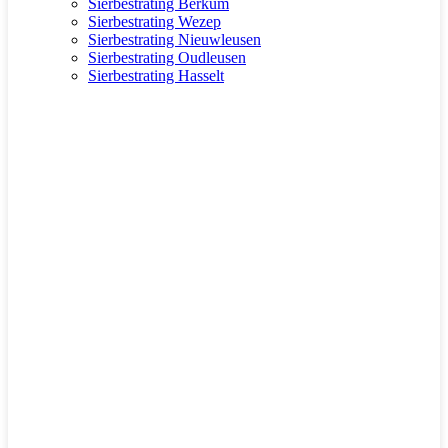
Sierbestrating Berkum
Sierbestrating Wezep
Sierbestrating Nieuwleusen
Sierbestrating Oudleusen
Sierbestrating Hasselt