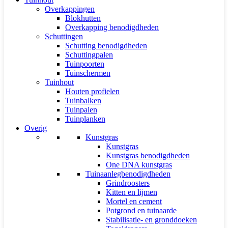
Overkappingen
Blokhutten
Overkapping benodigdheden
Schuttingen
Schutting benodigdheden
Schuttingpalen
Tuinpoorten
Tuinschermen
Tuinhout
Houten profielen
Tuinbalken
Tuinpalen
Tuinplanken
Overig
Kunstgras
Kunstgras
Kunstgras benodigdheden
One DNA kunstgras
Tuinaanlegbenodigdheden
Grindroosters
Kitten en lijmen
Mortel en cement
Potgrond en tuinaarde
Stabilisatie- en gronddoeken