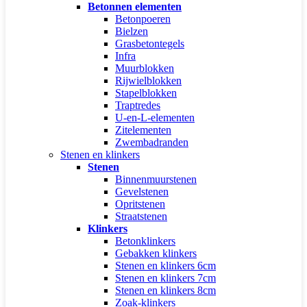
Betonnen elementen
Betonpoeren
Bielzen
Grasbetontegels
Infra
Muurblokken
Rijwielblokken
Stapelblokken
Traptredes
U-en-L-elementen
Zitelementen
Zwembadranden
Stenen en klinkers
Stenen
Binnenmuurstenen
Gevelstenen
Opritstenen
Straatstenen
Klinkers
Betonklinkers
Gebakken klinkers
Stenen en klinkers 6cm
Stenen en klinkers 7cm
Stenen en klinkers 8cm
Zoak-klinkers