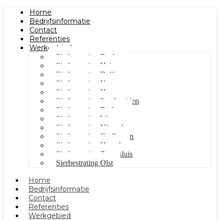
Home
Bedrijfsinformatie
Contact
Referenties
Werkgebied
Sierbestrating Raalte
Sierbestrating Heino
Sierbestrating Dalfsen
Sierbestrating Kampen
Sierbestrating Hattem
Sierbestrating Ijsselmuiden
Sierbestrating Berkum
Sierbestrating Wezep
Sierbestrating Nieuwleusen
Sierbestrating Oudleusen
Sierbestrating Hasselt
Sierbestrating Zwartsluis
Sierbestrating Olst
Home
Bedrijfsinformatie
Contact
Referenties
Werkgebied