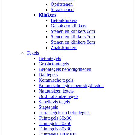
Opritstenen
Straatstenen
Klinkers
Betonklinkers
Gebakken klinkers
Stenen en klinkers 6cm
Stenen en klinkers 7cm
Stenen en klinkers 8cm
Zoak-klinkers
Tegels
Betontegels
Grasbetontegels
Betontegels benodigdheden
Daktegels
Keramische tegels
Keramische tegels benodigdheden
Natuursteen tegels
Oud hollandse tegels
Schellevis tegels
Staptegels
Terrastegels en betontegels
Tuintegels 30x30
Tuintegels 50x50
Tuintegels 80x80
Tuintegels 100x100