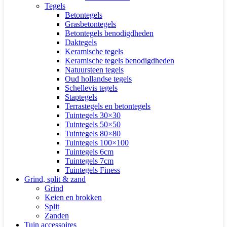
Tegels
Betontegels
Grasbetontegels
Betontegels benodigdheden
Daktegels
Keramische tegels
Keramische tegels benodigdheden
Natuursteen tegels
Oud hollandse tegels
Schellevis tegels
Staptegels
Terrastegels en betontegels
Tuintegels 30×30
Tuintegels 50×50
Tuintegels 80×80
Tuintegels 100×100
Tuintegels 6cm
Tuintegels 7cm
Tuintegels Finess
Grind, split & zand
Grind
Keien en brokken
Split
Zanden
Tuin accessoires