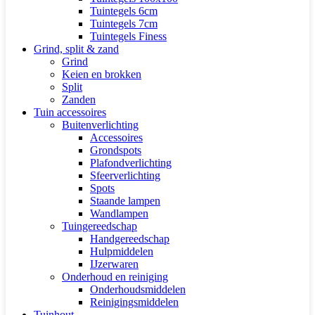
Tuintegels 6cm
Tuintegels 7cm
Tuintegels Finess
Grind, split & zand
Grind
Keien en brokken
Split
Zanden
Tuin accessoires
Buitenverlichting
Accessoires
Grondspots
Plafondverlichting
Sfeerverlichting
Spots
Staande lampen
Wandlampen
Tuingereedschap
Handgereedschap
Hulpmiddelen
IJzerwaren
Onderhoud en reiniging
Onderhoudsmiddelen
Reinigingsmiddelen
Tuinhout