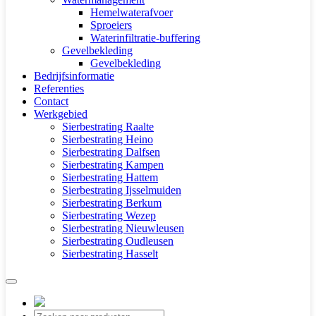
Hemelwaterafvoer
Sproeiers
Waterinfiltratie-buffering
Gevelbekleding
Gevelbekleding
Bedrijfsinformatie
Referenties
Contact
Werkgebied
Sierbestrating Raalte
Sierbestrating Heino
Sierbestrating Dalfsen
Sierbestrating Kampen
Sierbestrating Hattem
Sierbestrating Ijsselmuiden
Sierbestrating Berkum
Sierbestrating Wezep
Sierbestrating Nieuwleusen
Sierbestrating Oudleusen
Sierbestrating Hasselt
Producten