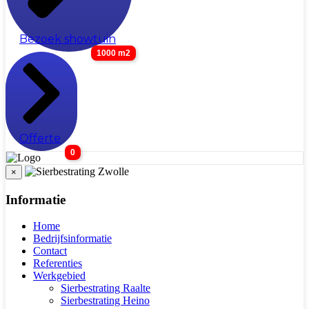
Bezoek showtuin
1000 m2
Offerte
0
×
Informatie
Home
Bedrijfsinformatie
Contact
Referenties
Werkgebied
Sierbestrating Raalte
Sierbestrating Heino