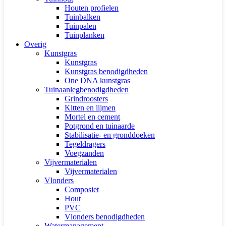
Houten profielen
Tuinbalken
Tuinpalen
Tuinplanken
Overig
Kunstgras
Kunstgras
Kunstgras benodigdheden
One DNA kunstgras
Tuinaanlegbenodigdheden
Grindroosters
Kitten en lijmen
Mortel en cement
Potgrond en tuinaarde
Stabilisatie- en gronddoeken
Tegeldragers
Voegzanden
Vijvermaterialen
Vijvermaterialen
Vlonders
Composiet
Hout
PVC
Vlonders benodigdheden
Watermanagement