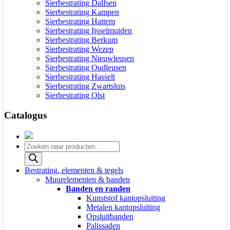
Sierbestrating Dalfsen
Sierbestrating Kampen
Sierbestrating Hattem
Sierbestrating Ijsselmuiden
Sierbestrating Berkum
Sierbestrating Wezep
Sierbestrating Nieuwleusen
Sierbestrating Oudleusen
Sierbestrating Hasselt
Sierbestrating Zwartsluis
Sierbestrating Olst
Catalogus
Producten
zoeken
Bestrating, elementen & tegels
Muurelementen & banden
Banden en randen
Kunststof kantopsluiting
Metalen kantopsluiting
Opsluitbanden
Palissaden