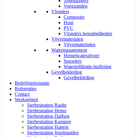
Tegeldragers
Voegzanden
Vlonders
Composiet
Hout
PVC
Vlonders benodigdheden
Vijvermaterialen
Vijvermaterialen
Watermanagement
Hemelwaterafvoer
Sproeiers
Waterinfiltratie-buffering
Gevelbekleding
Gevelbekleding
Bedrijfsinformatie
Referenties
Contact
Werkgebied
Sierbestrating Raalte
Sierbestrating Heino
Sierbestrating Dalfsen
Sierbestrating Kampen
Sierbestrating Hattem
Sierbestrating Ijsselmuiden