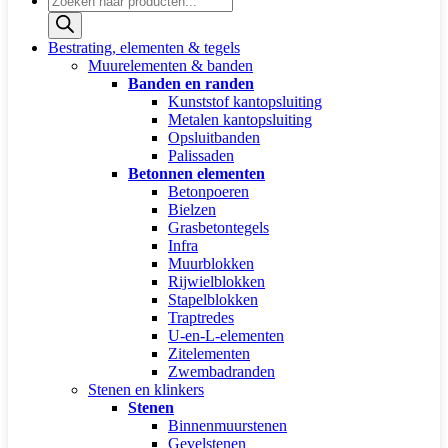
zoeken
Bestrating, elementen & tegels
Muurelementen & banden
Banden en randen
Kunststof kantopsluiting
Metalen kantopsluiting
Opsluitbanden
Palissaden
Betonnen elementen
Betonpoeren
Bielzen
Grasbetontegels
Infra
Muurblokken
Rijwielblokken
Stapelblokken
Traptredes
U-en-L-elementen
Zitelementen
Zwembadranden
Stenen en klinkers
Stenen
Binnenmuurstenen
Gevelstenen