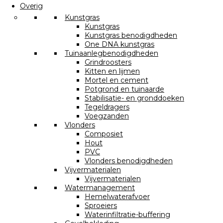
Overig
Kunstgras
Kunstgras
Kunstgras benodigdheden
One DNA kunstgras
Tuinaanlegbenodigdheden
Grindroosters
Kitten en lijmen
Mortel en cement
Potgrond en tuinaarde
Stabilisatie- en gronddoeken
Tegeldragers
Voegzanden
Vlonders
Composiet
Hout
PVC
Vlonders benodigdheden
Vijvermaterialen
Vijvermaterialen
Watermanagement
Hemelwaterafvoer
Sproeiers
Waterinfiltratie-buffering