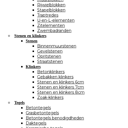
Rijwielblokken
Stapelblokken
Traptredes
U-en-L-elementen
Zitelementen
Zwembadranden
Stenen en klinkers
Stenen
Binnenmuurstenen
Gevelstenen
Opritstenen
Straatstenen
Klinkers
Betonklinkers
Gebakken klinkers
Stenen en klinkers 6cm
Stenen en klinkers 7cm
Stenen en klinkers 8cm
Zoak-klinkers
Tegels
Betontegels
Grasbetontegels
Betontegels benodigdheden
Daktegels