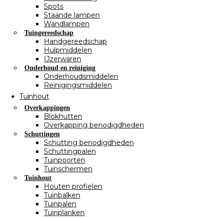
Spots
Staande lampen
Wandlampen
Tuingereedschap
Handgereedschap
Hulpmiddelen
IJzerwaren
Onderhoud en reiniging
Onderhoudsmiddelen
Reinigingsmiddelen
Tuinhout
Overkappingen
Blokhutten
Overkapping benodigdheden
Schuttingen
Schutting benodigdheden
Schuttingpalen
Tuinpoorten
Tuinschermen
Tuinhout
Houten profielen
Tuinbalken
Tuinpalen
Tuinplanken