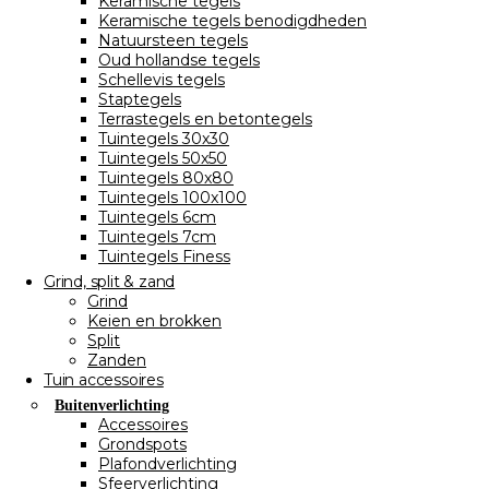
Keramische tegels
Keramische tegels benodigdheden
Natuursteen tegels
Oud hollandse tegels
Schellevis tegels
Staptegels
Terrastegels en betontegels
Tuintegels 30x30
Tuintegels 50x50
Tuintegels 80x80
Tuintegels 100x100
Tuintegels 6cm
Tuintegels 7cm
Tuintegels Finess
Grind, split & zand
Grind
Keien en brokken
Split
Zanden
Tuin accessoires
Buitenverlichting
Accessoires
Grondspots
Plafondverlichting
Sfeerverlichting