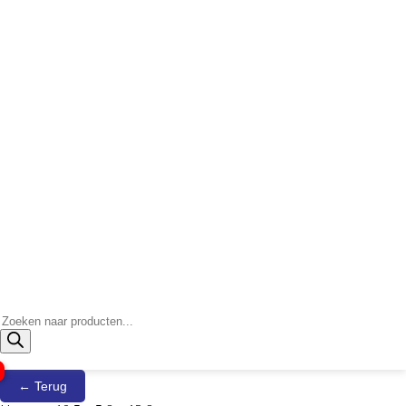
Producten
zoeken
← Terug