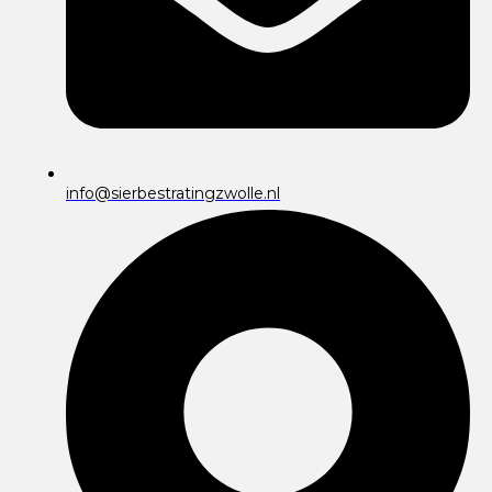
info@sierbestratingzwolle.nl