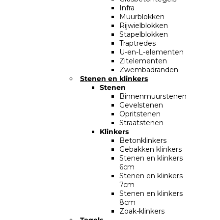
Infra
Muurblokken
Rijwielblokken
Stapelblokken
Traptredes
U-en-L-elementen
Zitelementen
Zwembadranden
Stenen en klinkers
Stenen
Binnenmuurstenen
Gevelstenen
Opritstenen
Straatstenen
Klinkers
Betonklinkers
Gebakken klinkers
Stenen en klinkers
6cm
Stenen en klinkers
7cm
Stenen en klinkers
8cm
Zoak-klinkers