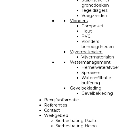
Stabilisatie- en
gronddoeken
Tegeldragers
Voegzanden
Vlonders
Composiet
Hout
PVC
Vlonders
benodigdheden
Vijvermaterialen
Vijvermaterialen
Watermanagement
Hemelwaterafvoer
Sproeiers
Waterinfiltratie-
buffering
Gevelbekleding
Gevelbekleding
Bedrijfsinformatie
Referenties
Contact
Werkgebied
Sierbestrating Raalte
Sierbestrating Heino