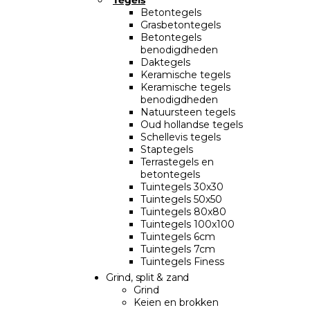
Tegels
Betontegels
Grasbetontegels
Betontegels
benodigdheden
Daktegels
Keramische tegels
Keramische tegels
benodigdheden
Natuursteen tegels
Oud hollandse tegels
Schellevis tegels
Staptegels
Terrastegels en
betontegels
Tuintegels 30x30
Tuintegels 50x50
Tuintegels 80x80
Tuintegels 100x100
Tuintegels 6cm
Tuintegels 7cm
Tuintegels Finess
Grind, split & zand
Grind
Keien en brokken