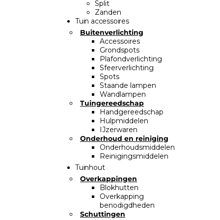
Split
Zanden
Tuin accessoires
Buitenverlichting
Accessoires
Grondspots
Plafondverlichting
Sfeerverlichting
Spots
Staande lampen
Wandlampen
Tuingereedschap
Handgereedschap
Hulpmiddelen
IJzerwaren
Onderhoud en reiniging
Onderhoudsmiddelen
Reinigingsmiddelen
Tuinhout
Overkappingen
Blokhutten
Overkapping
benodigdheden
Schuttingen