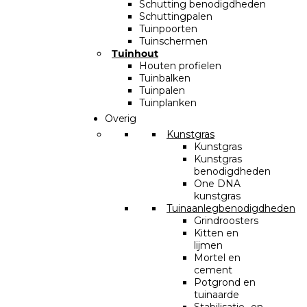
Schutting benodigdheden
Schuttingpalen
Tuinpoorten
Tuinschermen
Tuinhout
Houten profielen
Tuinbalken
Tuinpalen
Tuinplanken
Overig
Kunstgras
Kunstgras
Kunstgras
benodigdheden
One DNA
kunstgras
Tuinaanlegbenodigdheden
Grindroosters
Kitten en
lijmen
Mortel en
cement
Potgrond en
tuinaarde