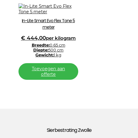
In-Lite Smart Evo Flex Tone 5
meter
€
444,00
per kilogram
Breedte:
0.65 cm
Diepte:
500 cm
Gewicht:
1 kg
Toevoegen aan
offerte
Sierbestrating Zwolle