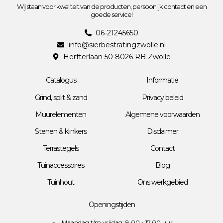
Wij staan voor kwaliteit van de producten, persoonlijk contact en een
goede service!
06-21245650
info@sierbestratingzwolle.nl
Herfterlaan 50 8026 RB Zwolle
Catalogus
Informatie
Grind, split & zand
Privacy beleid
Muurelementen
Algemene voorwaarden
Stenen & klinkers
Disclaimer
Terrastegels
Contact
Tuinaccessoires
Blog
Tuinhout
Ons werkgebied
Openingstijden
Maandag t/m vrijdag: 8.00 - 17.00 uur