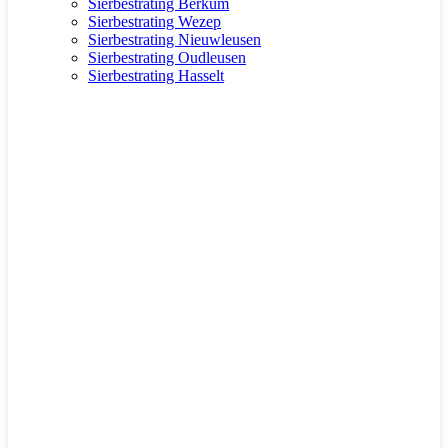
Sierbestrating Berkum
Sierbestrating Wezep
Sierbestrating Nieuwleusen
Sierbestrating Oudleusen
Sierbestrating Hasselt