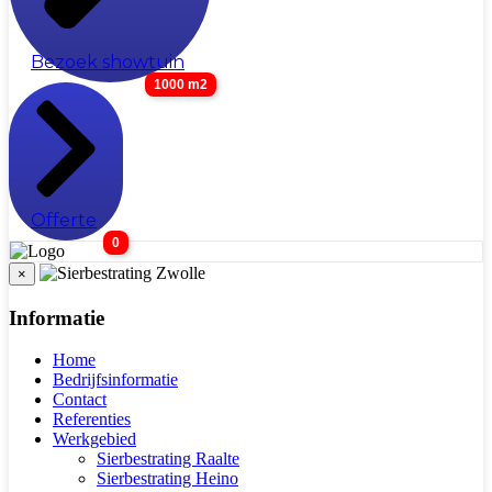
Bezoek showtuin
1000 m2
Offerte
0
×
Informatie
Home
Bedrijfsinformatie
Contact
Referenties
Werkgebied
Sierbestrating Raalte
Sierbestrating Heino