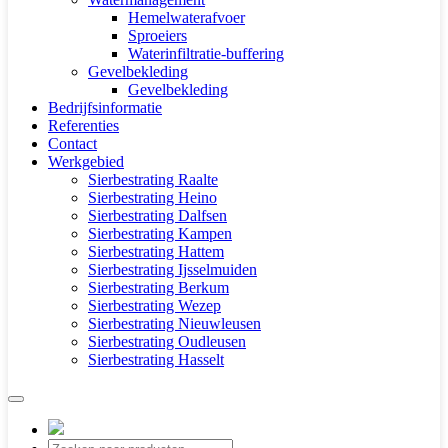
Hemelwaterafvoer
Sproeiers
Waterinfiltratie-buffering
Gevelbekleding
Gevelbekleding
Bedrijfsinformatie
Referenties
Contact
Werkgebied
Sierbestrating Raalte
Sierbestrating Heino
Sierbestrating Dalfsen
Sierbestrating Kampen
Sierbestrating Hattem
Sierbestrating Ijsselmuiden
Sierbestrating Berkum
Sierbestrating Wezep
Sierbestrating Nieuwleusen
Sierbestrating Oudleusen
Sierbestrating Hasselt
Producten