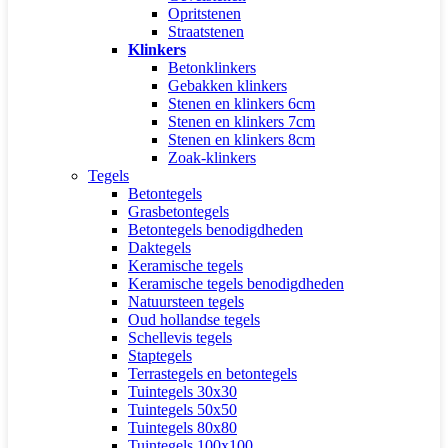
Opritstenen
Straatstenen
Klinkers
Betonklinkers
Gebakken klinkers
Stenen en klinkers 6cm
Stenen en klinkers 7cm
Stenen en klinkers 8cm
Zoak-klinkers
Tegels
Betontegels
Grasbetontegels
Betontegels benodigdheden
Daktegels
Keramische tegels
Keramische tegels benodigdheden
Natuursteen tegels
Oud hollandse tegels
Schellevis tegels
Staptegels
Terrastegels en betontegels
Tuintegels 30x30
Tuintegels 50x50
Tuintegels 80x80
Tuintegels 100x100