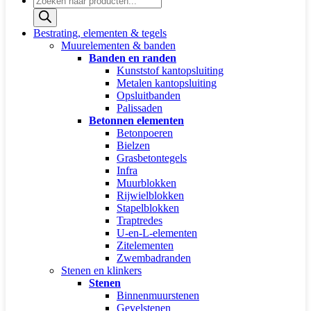
zoeken
Bestrating, elementen & tegels
Muurelementen & banden
Banden en randen
Kunststof kantopsluiting
Metalen kantopsluiting
Opsluitbanden
Palissaden
Betonnen elementen
Betonpoeren
Bielzen
Grasbetontegels
Infra
Muurblokken
Rijwielblokken
Stapelblokken
Traptredes
U-en-L-elementen
Zitelementen
Zwembadranden
Stenen en klinkers
Stenen
Binnenmuurstenen
Gevelstenen