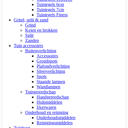
Tuintegels 6cm
Tuintegels 7cm
Tuintegels Finess
Grind, split & zand
Grind
Keien en brokken
Split
Zanden
Tuin accessoires
Buitenverlichting
Accessoires
Grondspots
Plafondverlichting
Sfeerverlichting
Spots
Staande lampen
Wandlampen
Tuingereedschap
Handgereedschap
Hulpmiddelen
IJzerwaren
Onderhoud en reiniging
Onderhoudsmiddelen
Reinigingsmiddelen
Tuinhout