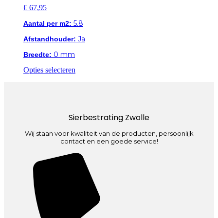
€
67,95
5.8
Aantal per m2:
Ja
Afstandhouder:
0 mm
Breedte:
Dit
Opties selecteren
product
heeft
meerdere
variaties.
Deze
Sierbestrating Zwolle
optie
kan
Wij staan voor kwaliteit van de producten, persoonlijk
gekozen
contact en een goede service!
worden
op
de
productpagina