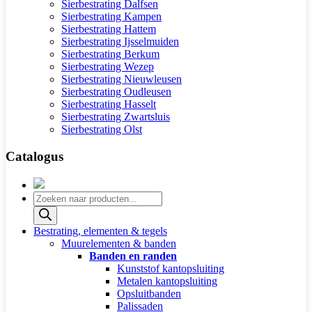
Sierbestrating Dalfsen
Sierbestrating Kampen
Sierbestrating Hattem
Sierbestrating Ijsselmuiden
Sierbestrating Berkum
Sierbestrating Wezep
Sierbestrating Nieuwleusen
Sierbestrating Oudleusen
Sierbestrating Hasselt
Sierbestrating Zwartsluis
Sierbestrating Olst
Catalogus
Producten
zoeken
Bestrating, elementen & tegels
Muurelementen & banden
Banden en randen
Kunststof kantopsluiting
Metalen kantopsluiting
Opsluitbanden
Palissaden