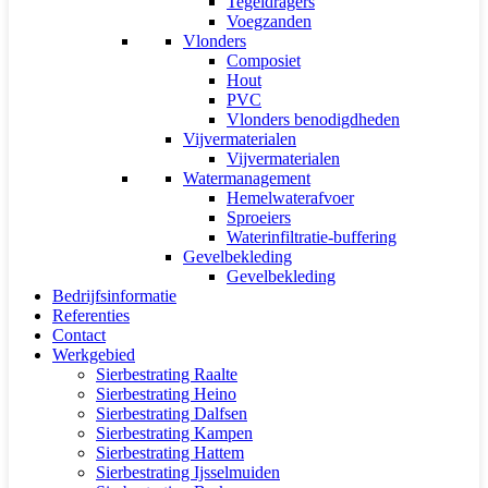
Tegeldragers
Voegzanden
Vlonders
Composiet
Hout
PVC
Vlonders benodigdheden
Vijvermaterialen
Vijvermaterialen
Watermanagement
Hemelwaterafvoer
Sproeiers
Waterinfiltratie-buffering
Gevelbekleding
Gevelbekleding
Bedrijfsinformatie
Referenties
Contact
Werkgebied
Sierbestrating Raalte
Sierbestrating Heino
Sierbestrating Dalfsen
Sierbestrating Kampen
Sierbestrating Hattem
Sierbestrating Ijsselmuiden