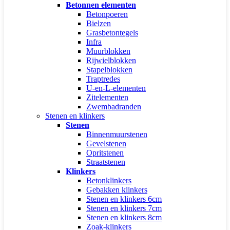
Betonnen elementen
Betonpoeren
Bielzen
Grasbetontegels
Infra
Muurblokken
Rijwielblokken
Stapelblokken
Traptredes
U-en-L-elementen
Zitelementen
Zwembadranden
Stenen en klinkers
Stenen
Binnenmuurstenen
Gevelstenen
Opritstenen
Straatstenen
Klinkers
Betonklinkers
Gebakken klinkers
Stenen en klinkers 6cm
Stenen en klinkers 7cm
Stenen en klinkers 8cm
Zoak-klinkers