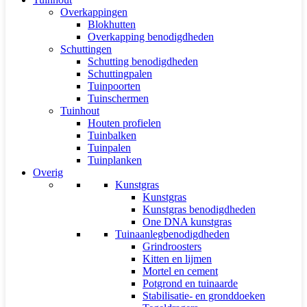
Overkappingen
Blokhutten
Overkapping benodigdheden
Schuttingen
Schutting benodigdheden
Schuttingpalen
Tuinpoorten
Tuinschermen
Tuinhout
Houten profielen
Tuinbalken
Tuinpalen
Tuinplanken
Overig
Kunstgras
Kunstgras
Kunstgras benodigdheden
One DNA kunstgras
Tuinaanlegbenodigdheden
Grindroosters
Kitten en lijmen
Mortel en cement
Potgrond en tuinaarde
Stabilisatie- en gronddoeken