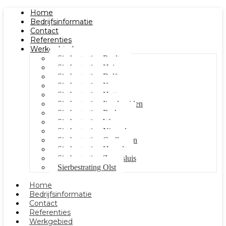
Home
Bedrijfsinformatie
Contact
Referenties
Werkgebied
Sierbestrating Raalte
Sierbestrating Heino
Sierbestrating Dalfsen
Sierbestrating Kampen
Sierbestrating Hattem
Sierbestrating Ijsselmuiden
Sierbestrating Berkum
Sierbestrating Wezep
Sierbestrating Nieuwleusen
Sierbestrating Oudleusen
Sierbestrating Hasselt
Sierbestrating Zwartsluis
Sierbestrating Olst
Home
Bedrijfsinformatie
Contact
Referenties
Werkgebied