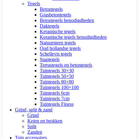
Tegels
Betontegels
Grasbetontegels
Betontegels benodigdheden
Daktegels
Keramische tegels
Keramische tegels benodigdheden
Natuursteen tegels
Oud hollandse tegels
Schellevis tegels
Staptegels
Terrastegels en betontegels
Tuintegels 30×30
Tuintegels 50×50
Tuintegels 80×80
Tuintegels 100×100
Tuintegels 6cm
Tuintegels 7cm
Tuintegels Finess
Grind, split & zand
Grind
Keien en brokken
Split
Zanden
Tuin accessoires