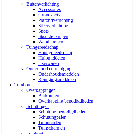
Buitenverlichting
Accessoires
Grondspots
Plafondverlichting
Sfeerverlichting
Spots
Staande lampen
Wandlampen
Tuingereedschap
Handgereedschap
Hulpmiddelen
IJzerwaren
Onderhoud en reiniging
Onderhoudsmiddelen
Reinigingsmiddelen
Tuinhout
Overkappingen
Blokhutten
Overkapping benodigdheden
Schuttingen
Schutting benodigdheden
Schuttingpalen
Tuinpoorten
Tuinschermen
Tuinhout