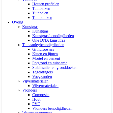
Houten profielen
Tuinbalken
Tuinpalen
Tuinplanken
Overig
Kunstgras
Kunstgras
Kunstgras benodigdheden
One DNA kunstgras
Tuinaanlegbenodigdheden
Grindroosters
Kitten en lijmen
Mortel en cement
Potgrond en tuinaarde
Stabilisatie- en gronddoeken
Tegeldragers
Voegzanden
Vijvermaterialen
Vijvermaterialen
Vlonders
Composiet
Hout
PVC
Vlonders benodigdheden
Watermanagement